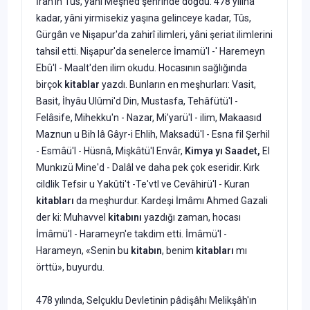
İran'ın Tûs, yâni Meşhed şehrinde doğdu. 478 yılına
kadar, yâni yirmisekiz yaşına gelinceye kadar, Tûs,
Gürgân ve Nişapur'da zahirî ilimleri, yâni şeriat ilimlerini
tahsil etti. Nişapur'da senelerce İmamü'I -' Haremeyn
Ebû'l - Maalt'den ilim okudu. Hocasının sağlığında
birçok
kitablar
yazdı. Bunların en meşhurları: Vasit,
Basit, İhyâu Ulûmi'd Din, Mustasfa, Tehâfütü'l -
Felâsife, Mihekku'n - Nazar, Mi'yarü'l - ilim, Makaasıd
Maznun u Bih lâ Gâyr-i Ehlih, Maksadü'l - Esna fil Şerhil
- Esmâü'l - Hüsnâ, Mişkâtü'l Envâr,
Kimya yı Saadet,
El
Munkızü Mine'd - Dalâl ve daha pek çok eseridir. Kırk
cildlik Tefsir u Yakûti't -Te'vtl ve Cevâhirü'l - Kuran
kitabları
da meşhurdur. Kardeşi İmâmı Ahmed Gazali
der ki: Muhavvel
kitabını
yazdığı zaman, hocası
İmâmü'l - Harameyn'e takdim etti. İmâmü'l -
Harameyn, «Senin bu
kitabın
, benim
kitabları
mı
örttü», buyurdu.
478 yılında, Selçuklu Devletinin pâdişâhı Melikşâh'ın