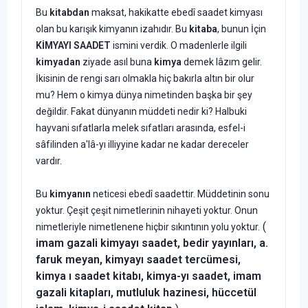
Bu
kitabdan
maksat, ha­kikatte ebedî saadet kimyası
olan bu karışık kimyanın izahıdır. Bu
ki­taba
, bunun İçin
KİMYAYI SAADET
ismini verdik. O madenlerle ilgili
kimyadan
ziyade asıl buna
kimya
demek lâzım gelir.
İkisinin de rengi sarı olmakla hiç bakırla altın bir olur
mu? Hem o kimya dünya ni­metinden başka bir şey
değildir. Fakat dünyanın müddeti nedir ki? Hal­buki
hayvani sıfatlarla melek sıfatları arasında, esfel-i
sâfilinden a'lâ-yı illiyyine kadar ne kadar dereceler
vardır.
Bu
kimyanın
neticesi ebedî saadettir. Müddetinin sonu
yoktur. Çe­şit çeşit nimetlerinin nihayeti yoktur. Onun
(
nimetleriyle nimetlenene hiçbir sıkıntının yolu yoktur.
imam gazali kimyayı saadet, bedir yayınları, a.
faruk meyan, kimyayı saadet tercümesi,
kimya ı saadet kitabı, kimya-yı saadet, imam
gazali kitapları, mutluluk hazinesi, hüccetül