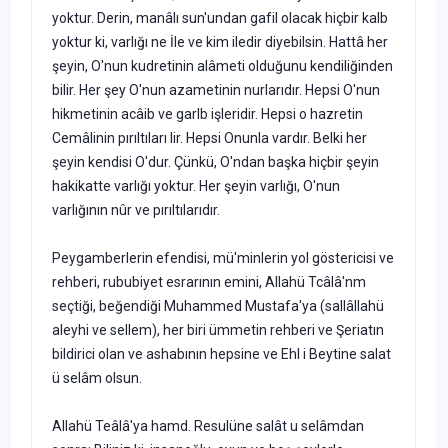
yoktur. Derin, manâlı sun'undan gafil olacak hiçbir kalb
yoktur ki, varlığı ne İle ve kim iledir diyebilsin. Hattâ her
şeyin, O'nun kudretinin alâmeti olduğunu kendiliğinden
bilir. Her şey O'nun azametinin nurlarıdır. Hepsi O'nun
hikmetinin acâib ve garlb işleridir. Hepsi o hazretin
Cemâlinin pırıltıları lir. Hepsi Onunla vardır. Belki her
şeyin kendisi O'dur. Çünkü, O'ndan başka hiçbir şeyin
hakikatte varlığı yoktur. Her şeyin varlığı, O'nun
varlığının nûr ve pı­rıltılarıdır.
Peygamberlerin efendisi, mü'minlerin yol göstericisi ve
rehberi, rububiyet esrarının emini, Allahü Tcâlâ'nm
seçtiği, beğendiği Muhammed Mustafa'ya (sallâllahü
aleyhi ve sellem), her biri ümmetin rehberi ve Şeriatın
bildirici olan ve ashabının hepsine ve Ehl i Beytine salat
ü se­lâm olsun.
Allahü Teâlâ'ya hamd. Resulüne salât u selâmdan