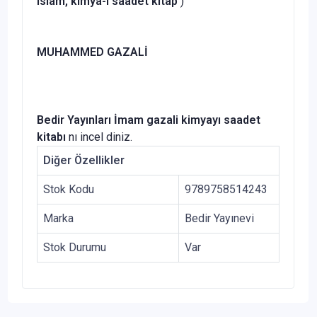
islam, kimya-i saadet kitap
)
MUHAMMED GAZALİ
Bedir Yayınları İmam gazali kimyayı saadet
kitabı
nı incel diniz.
Diğer Özellikler
Stok Kodu
9789758514243
Marka
Bedir Yayınevi
Stok Durumu
Var