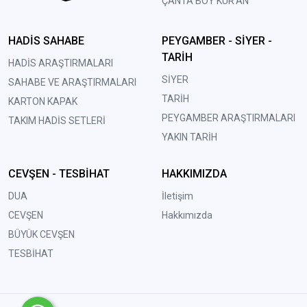
ÇANTA BOY KUR'AN
HADİS SAHABE
PEYGAMBER - SİYER -
TARİH
HADİS ARAŞTIRMALARI
SİYER
SAHABE VE ARAŞTIRMALARI
TARİH
KARTON KAPAK
PEYGAMBER ARAŞTIRMALARI
TAKIM HADİS SETLERİ
YAKIN TARİH
CEVŞEN - TESBİHAT
HAKKIMIZDA
DUA
İletişim
CEVŞEN
Hakkımızda
BÜYÜK CEVŞEN
TESBİHAT