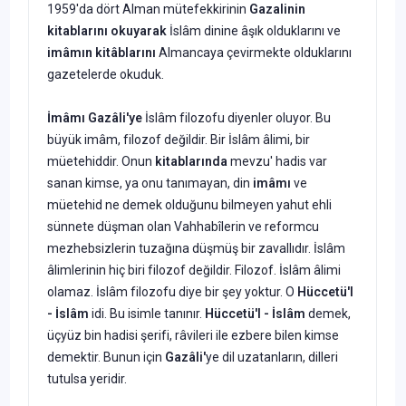
1959'da dört Alman mütefekkirinin
Gazalinin
kitablarını okuyarak
İslâm dinine âşık olduklarını ve
imâ­mın kitâblarını
Almancaya çevirmekte olduklarını
gazetelerde okuduk.
İmâmı Gazâli'ye
İslâm filozofu diyenler oluyor. Bu
büyük imâm, filozof değildir. Bir İslâm âlimi, bir
müetehiddir. Onun
kitablarında
mevzu' hadis var
sanan kimse, ya onu tanımayan, din
imâmı
ve
müetehid ne demek olduğunu bilmeyen yahut ehli
sünnete düşman olan Vahhabîlerin ve reformcu
mezhebsizlerin tuzağına düşmüş bir zavallıdır. İslâm
âlimlerinin hiç biri filozof değildir. Filozof. İslâm âlimi
olamaz. İslâm filozofu diye bir şey yoktur. O
Hüccetü'l
- İslâm
idi. Bu isimle tanınır.
Hüccetü'l - İslâm
demek,
üçyüz bin hadisi şerifi, râvileri ile ezbere bilen kimse
demektir. Bunun için
Gazâli'
ye dil uzatanların, dilleri
tutulsa yeridir.