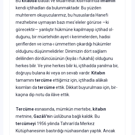
Bu
kitabda
ibadât ve Muamelât kısımlarında
İmâmın
kendi içtihadları da bulun­maktadır. Bu yüzden
muhterem okuyucularımız, bu hususlarda Hanefi
mezhebine uyma­yan bazı mes'eleler görürse —ki
görecektir— yanlıştır hükmüne kapılmayıp içtihad ol­
duğunu, bir müetehidin ayet-i kerimelerden, hadisi
şeriflerden ve icma-ı ümmetten çıkardığı hükümler
olduğunu düşünmelidirler. Dinimizin dört sağlam
delilinden dör­düncüsünün (kıyâs ı fukahâ) olduğunu
herkes bilir. Ve yine herkes bilir ki, içtihadda yanılma bir,
doğruyu bulana iki veya on sevab vardır.
Kitabın
tamamını
tercüme
et­tiğimiz için, içtihadla alâkalı
kısımları da
tercüme
ettik. Dikkat buyurulması için, bir­
kaçına dip notu da ilâve ettik.
Tercüme
esnasında, mümkün mertebe,
kitabın
metnine,
Gazâli'n
in üslûbuna bağlı kaldık. Bu
tercümeyi
1956 yılında Tahran'da Merkez
Kütüphanesinin bastırdığı nüsha­sından yaptık. Ancak