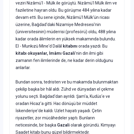
veziri Nizâmü'l - Mülk ile görüştü. Nizâmü'l Mülk ilim ve
faziletine hayran oldu. Bu görüşme 484 yılına kadar
devam etti. Bu sene içinde, Nizâmü'l Mülk'ün ricası
üzerine, Bağdad'daki Nizamiye Medresesi'nin
(üniversitesinin) müderrisi (profesörü) oldu, 488 yılına
kadar orada âlimlerin en yüksek makamında bulundu.
El - Munkızü Mine'd Dalâl
kitabını
orada yazdı. Bu
kitabı okuyanlar,
İmâmı Gazali
'nin din ilmi gibi
zamanın fen ilimlerinde de, ne kadar derin olduğunu
anlarlar.
Bundan sonra, tedristen ve bu makamda bulunmaktan
çekilip başka bir hâl aldı. Zühd ve dünyadan el çekme
yolunu seçti. Bağdad'dan ayrıldı. Şam'a, Kudüs'e ve
ora­dan Hicaz'a gitti. Hac dönüşü bir müddet
İskenderiye'de kaldı. Uzlet hayatı yaşadı. Çe­tin
riyazetler, zor mücâhedeler yaptı. Bunların
neticesinde, bir başka
Gazali
olarak göründü. Kimyayı
Saadet kitabı bunu güzel bildirmektedir.