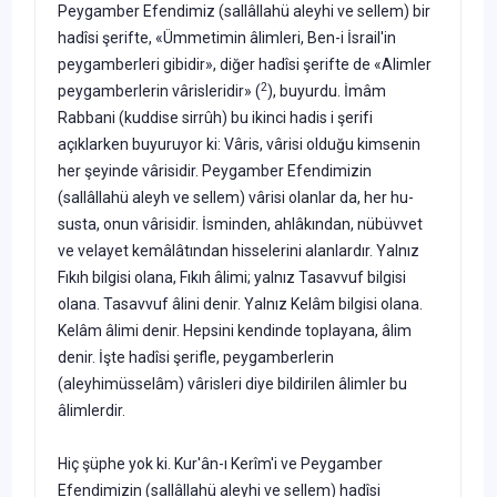
Peygamber Efendimiz (sallâllahü aleyhi ve sellem) bir
hadîsi şerifte, «Ümme­timin âlimleri, Ben-i İsrail'in
peygamberleri gibidir», diğer hadîsi şerifte de «Alimler
2
peygamberlerin vârisleridir» (
), buyurdu. İmâm
Rabbani (kuddise sirrûh) bu ikinci hadis i şerifi
açıklarken buyuruyor ki: Vâris, vârisi olduğu kimsenin
her şeyinde vâ­risidir. Peygamber Efendimizin
(sallâllahü aleyh ve sellem) vârisi olanlar da, her hu­
susta, onun vârisidir. İsminden, ahlâkından, nübüvvet
ve velayet kemâlâtından hisse­lerini alanlardır. Yalnız
Fıkıh bilgisi olana, Fıkıh âlimi; yalnız Tasavvuf bilgisi
olana. Tasavvuf âlini denir. Yalnız Kelâm bilgisi olana.
Kelâm âlimi denir. Hepsini kendinde toplayana, âlim
denir. İşte hadîsi şerifle, peygamberlerin
(aleyhimüsselâm) vârisleri diye bildirilen âlimler bu
âlimlerdir.
Hiç şüphe yok ki. Kur'ân-ı Kerîm'i ve Peygamber
Efendimizin (sallâllahü aleyhi ve sellem) hadîsi