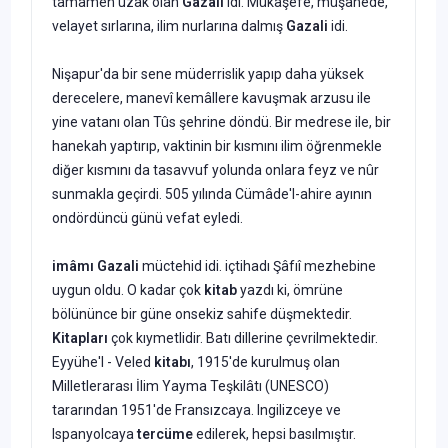
tamamen uzak olan
Gazali
idi. Mükâşefe, müşahede,
velayet sırlarına, ilim nurlarına dalmış
Gazali
idi.
Nişapur'da bir sene müderrislik yapıp daha yüksek
derecelere, manevî kemâllere kavuşmak arzusu ile
yine vatanı olan Tûs şehrine döndü. Bir medrese ile, bir
hanekah yaptırıp, vaktinin bir kısmını ilim öğrenmekle
diğer kısmını da tasavvuf yolunda on­lara feyz ve nûr
sunmakla geçirdi. 505 yılında Cümâde'l-ahire ayının
ondördüncü günü vefat eyledi.
imâmı Gazali
müctehid idi. içtihadı Şâfıî mezhebine
uygun oldu. O kadar çok
kitab
yazdı ki, ömrüne
bölününce bir güne onsekiz sahife düşmektedir.
Kitapları
çok kıymetlidir. Batı dillerine çevrilmektedir.
Eyyühe'l - Veled
kitabı
, 1915'de kurulmuş olan
Milletlerarası İlim Yayma Teşkilâtı (UNESCO)
tararından 1951'de Fransızcaya. lngilizceye ve
lspanyolcaya
tercüme
edilerek, hepsi basılmıştır.