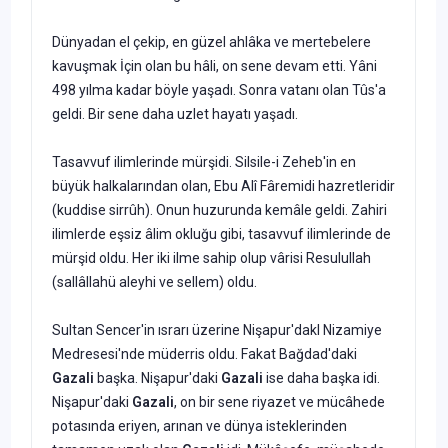
Dünyadan el çekip, en güzel ahlâka ve mertebelere
kavuşmak İçin olan bu hâli, on sene devam etti. Yâni
498 yılma kadar böyle yaşadı. Sonra vatanı olan Tûs'a
geldi. Bir sene daha uzlet hayatı yaşadı.
Tasavvuf ilimlerinde mürşidi. Silsile-i Zeheb'in en
büyük halkalarından olan, Ebu Alî Fâremidi hazretleridir
(kuddise sirrûh). Onun huzurunda kemâle geldi. Zahiri
ilimlerde eşsiz âlim okluğu gibi, tasavvuf ilimlerinde de
mürşid oldu. Her iki ilme sa­hip olup vârisi Resulullah
(sallâllahü aleyhi ve sellem) oldu.
Sultan Sencer'in ısrarı üzerine Nişapur'dakl Nizamiye
Medresesi'nde müderris oldu. Fakat Bağdad'daki
Gazali
başka. Nişapur'daki
Gazali
ise daha başka idi.
Nişapur'daki
Gazali
, on bir sene riyazet ve mücâhede
potasında eriyen, arınan ve dünya isteklerinden