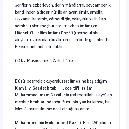
şeriflerini ezberleyen, derin mânâlarını, peygamberlik
kandilinden aldıkları nûr ile anlayan: İlmin, amelin,
takvanın, keremin, cömerdliğin, velayetin ve ihlâsın
sembolü olan meşhur dört mezheb
imâmı ve
Hüccetü'l - İslâm İmâmı Gazâlî
(rahmetullahi
aleyhim), varis olan bu âlimlerin, en önde gelenleridir.
Hepsi müctehid-i mutlaktır.
(2) Dy. Mukaddime, 32; Hn. I. 196.
E'ûzü besmele okuyarak,
tercümesine
başladığım
Kimyâ-yı Saadet kitabı, Hücce-tü'l- İslâm
Muhammed İmam Gazâli'nin
(rahmetullahi aleyh) en
meşhur
kitabları
ndandır. Bunu
okuyan
bir kimse, bir
İslim âliminin, ilminin nasıl olduğunu anlar.
Muhammed bin Muhammed Gazali,
Hicri 450 yılında