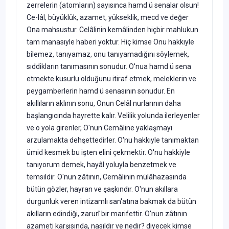
zerrelerin (atomların) sayısınca hamd ü senalar olsun!
Ce-lâl, büyüklük, azamet, yükseklik, mecd ve değer
Ona mahsustur. Celâ­linin kemâlinden hiçbir mahlukun
tam manasıyle haberi yoktur. Hiç kimse Onu hakkıyle
bilemez, tanıyamaz, onu tanıyamadığını söyle­mek,
sıddikların tanımasının sonudur. O'nua hamd ü sena
etmekte ku­surlu olduğunu itiraf etmek, meleklerin ve
peygamberlerin hamd ü se­nasının sonudur. En
akıllıların aklının sonu, Onun Celâl nurlarının da­ha
başlangıcında hayrette kalır. Velilik yolunda ilerleyenler
ve o yola girenler, O'nun Cemâline yaklaşmayı
arzulamakta dehşettedirler. O'nu hakkıyle tanımaktan
ümid kesmek bu işten elini çekmektir. O'nu hakkiyle
tanıyorum demek, hayâl yoluyla benzetmek ve
temsildir. O'nun zâtının, Cemâlinin mülâhazasında
bütün gözler, hayran ve şaşkındır. O'nun akıllara
durgunluk veren intizamlı san'atına bakmak da bütün
akılların edindiği, zarurî bir marifettir. O'nun zâtının
azameti karşı­sında, nasıldır ve nedir? diyecek kimse