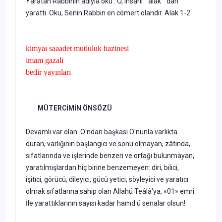
Yaratan Rabbinin adıyla oku . O, insanı " alak " dan
yarattı. Oku, Senin Rabbin en cömert olandır. Alak 1-2
kimyaı saaadet mutluluk hazinesi
imam gazali
bedir yayınları
MÜTERCİMİN ÖNSÖZÜ
Devamlı var olan. O'ndan başkası O'nunla varlıkta
duran, varlığının başlangıcı ve sonu olmayan, zâtında,
sıfatlarında ve işlerinde benzeri ve ortağı bulunmayan,
yaratılmışlardan hiç birine benzemeyen: diri, bilici,
işitıci, görücü, dileyici, gücü yetici, söyleyici ve yaratıcı
olmak sıfatlarına sahip olan Allahü Teâlâ'ya, «01» emri
İle yarattıklarının sayısı kadar hamd ü senalar olsun!