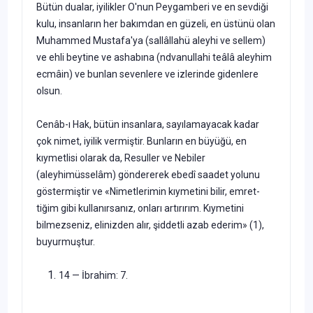
Bütün dualar, iyilikler O'nun Peygamberi ve en sevdiği
kulu, insanların her ba­kımdan en güzeli, en üstünü olan
Muhammed Mustafa'ya (sallâllahü aleyhi ve sellem)
ve ehli beytine ve ashabına (ndvanullahi teâlâ aleyhim
ecmâin) ve bunlan sevenlere ve izlerinde gidenlere
olsun.
Cenâb-ı Hak, bütün insanlara, sayılamayacak kadar
çok nimet, iyilik vermiştir. Bunların en büyüğü, en
kıymetlisi olarak da, Resuller ve Nebiler
(aleyhimüsselâm) göndererek ebedî saadet yolunu
göstermiştir ve «Nimetlerimin kıymetini bilir, emret­
tiğim gibi kullanırsanız, onları artırırım. Kıymetini
bilmezseniz, elinizden alır, şiddetli azab ederim» (1),
buyurmuştur.
14 — İbrahim: 7.