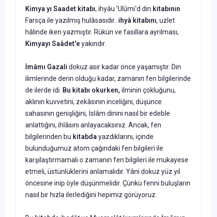
Kimya yı Saadet kitabı
, ihyâu 'Ulûmi'd din
kitabının
Farsça ile yazılmış hulâsasıdır
. ihyâ kitabını
, uzlet
hâlinde iken yazmıştır. Rükün ve fasıllara ayrılması,
Kim­yayı Saâdet'e
yakındır.
İmâmı Gazali
dokuz asır kadar önce yaşamıştır. Din
ilimlerinde derin olduğu kadar, zamanın fen bilgilerinde
de ilerde idi.
Bu kitabı
okurken,
ilminin çokluğunu,
aklının kuvvetini, zekâsının inceliğini, düşünce
sahasının genişliğini, İslâm dinini nasıl bir edeble
anlattığını, ihlâsını anlayacaksınız. Ancak, fen
bilgilerinden bu
kitabda
yaz­dıklarını, içinde
bulunduğumuz atom çağındaki fen bilgileri ile
karşılaştırmamalı o zamanın fen bilgileri ile mukayese
etmeli, üstünlüklerini anlamalıdır. Yâni dokuz yüz yıl
öncesine inip öyle düşünmelidir. Çünkü fenni buluşların
nasıl bir hızla ilerlediğini hepimiz görüyoruz.