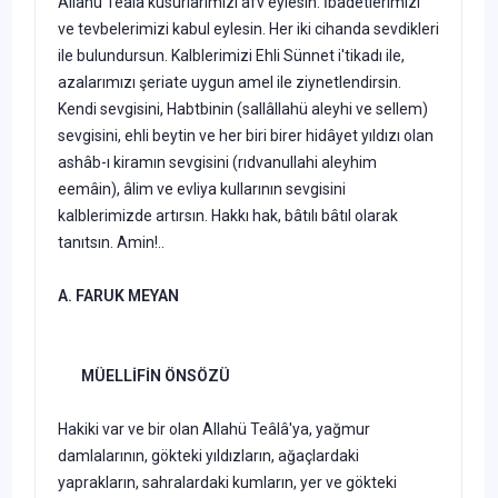
Allahü Teâlâ kusurlarımızı afv eylesin. İbadetlerimizi
ve tevbelerimizi kabul ey­lesin. Her iki cihanda sevdikleri
ile bulundursun. Kalblerimizi Ehli Sünnet i'tikadı ile,
azalarımızı şeriate uygun amel ile ziynetlendirsin.
Kendi sevgisini, Habtbinin (sallâllahü aleyhi ve sellem)
sevgisini, ehli beytin ve her biri birer hidâyet yıldızı olan
ashâb-ı kiramın sevgisini (rıdvanullahi aleyhim
eemâin), âlim ve evliya kullarının sevgisini
kalblerimizde artırsın. Hakkı hak, bâtılı bâtıl olarak
tanıtsın. Amin!..
A. FARUK MEYAN
MÜELLİFİN ÖNSÖZÜ
Hakiki var ve bir olan Allahü Teâlâ'ya, yağmur
damlalarının, gök­teki yıldızların, ağaçlardaki
yaprakların, sahralardaki kumların, yer ve gökteki