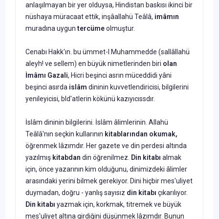
anlaşılmayan bir yer olduysa, Hindistan baskısı ikinci bir
nüs­haya müracaat ettik, inşâallahü Teâlâ,
imâmın
muradına uygun
tercüme
olmuştur.
Cenabı Hakk'ın. bu ümmet-l Muhammedde (sallâllahü
aleyh! ve sellem) en büyük nimetlerinden biri
olan
İmâmı Gazali
, Hicri beşinci asrın müceddidi yâni
beşinci asırda
islâm
dininin kuvvetlendiricisi, bilgilerini
yenileyicisi, bld'atlerin kökünü kazıyıcıssdır.
İslâm dininin bilgilerini. İslâm âlimlerinin. Allahü
Teâlâ'nın seçkin kullarının
kitablarından okumak,
öğrenmek lâzımdır. Her gazete ve din perdesi altında
yazılmış
kitabdan
din öğrenilmez.
Din kitabı
almak
için, önce yazarının kim olduğunu, dinimizdeki âlimler
arasındaki yerini bilmek gerekiyor. Dini hiçbir mes'uliyet
duymadan, doğru - yanlış sayısız
din kitabı
çıkarılıyor.
Din kitabı
yazmak için, korkmak, titremek ve büyük
mes'uliyet altına girdiğini düşünmek lâzımdır. Bunun