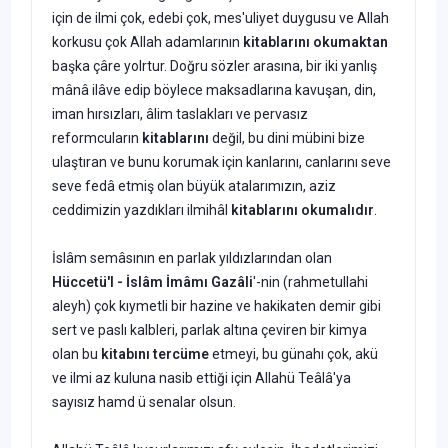
için de ilmi çok, edebi çok, mes'uliyet duygusu ve Allah
korkusu çok Allah adamlarının
kitablarını okumaktan
başka çâre yolrtur. Doğru sözler arasına, bir iki yanlış
mânâ ilâve edip böylece maksadlarına kavuşan, din,
iman hırsızları, âlim taslakları ve pervasız
reformcuların
ki­tablarını
değil, bu dini mübini bize
ulaştıran ve bunu korumak için kanlarını, canlarını seve
seve fedâ etmiş olan büyük atalarımızın, aziz
ceddimizin yazdıkları ilmihâl
kitab­larını okumalıdır
.
İslâm semâsının en parlak yıldızlarından olan
Hüccetü'l - İslâm İmâmı Gazâli
'-nin (rahmetullahi
aleyh) çok kıymetli bir hazine ve hakikaten demir gibi
sert ve paslı kalbleri, parlak altına çeviren bir kimya
olan bu
kitabını tercüme
etmeyi, bu günahı çok, akü
ve ilmi az kuluna nasib ettiği için Allahü Teâlâ'ya
sayısız hamd ü senalar olsun.