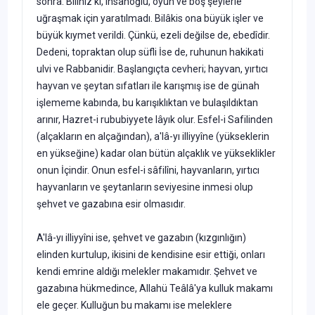
sonra: Biliniz ki, insanoğlu, oyun ve boş şeylerle
uğraşmak için yaratılmadı. Bilâkis ona büyük işler ve
büyük kıymet verildi. Çünkü, ezeli değilse de, ebedîdir.
Dedeni, topraktan olup süfli İse de, ruhunun hakikati
ulvi ve Rabbani­dir. Başlangıçta cevheri; hayvan, yırtıcı
hayvan ve şeytan sıfatları ile karışmış ise de günah
işlememe kabında, bu karışıklıktan ve bulaşıldık­tan
arınır, Hazret-i rububiyyete lâyık olur. Esfel-i Safilinden
(alçakların en alçağından), a'lâ-yı illiyyîne (yükseklerin
en yükseğine) kadar olan bütün alçaklık ve yükseklikler
onun İçindir. Onun esfel-i sâfilîni, hay­vanların, yırtıcı
hayvanların ve şeytanların seviyesine inmesi olup
şehvet ve gazabına esir olmasıdır.
A'lâ-yı illiyyîni ise, şehvet ve gazabın (kızgınlığın)
elinden kurtulup, ikisini de kendisine esir ettiği, onları
kendi emrine aldığı melekler makamıdır. Şehvet ve
gazabına hükmedince, Allahü Teâlâ'ya kulluk makamı
ele geçer. Kulluğun bu makamı ise meleklere