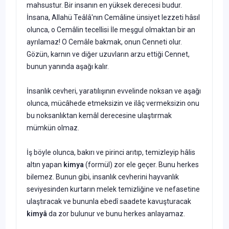
mahsustur. Bir insanın en yüksek derecesi budur.
İnsana, Allahü Teâlâ'nın Cemâline ünsiyet lezzeti hâsıl
olunca, o Cemâlin tecel­lisi İle meşgul olmaktan bir an
ayrılamaz! O Cemâle bakmak, onun Cen­neti olur.
Gözün, karnın ve diğer uzuvların arzu ettiği Cennet,
bunun yanında aşağı kalır.
İnsanlık cevheri, yaratılışının evvelinde noksan ve aşağı
olunca, mücâhede etmeksizin ve ilâç vermeksizin onu
bu noksanlıktan kemâl derecesine ulaştırmak
mümkün olmaz.
İş böyle olunca, bakırı ve pirinci arıtıp, temizleyip hâlis
altın ya­pan
kimya
(formül) zor ele geçer. Bunu herkes
bilemez. Bunun gibi, insanlık cevherini hayvanlık
seviyesinden kurtarın melek temizliğine ve nefasetine
ulaştıracak ve bununla ebedî saadete kavuşturacak
kim
yâ
da zor bulunur ve bunu herkes anlayamaz.