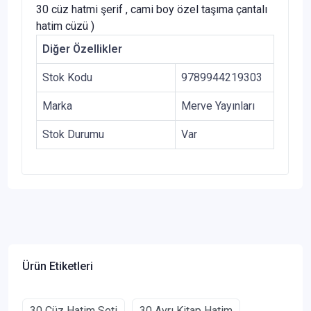
30 cüz hatmi şerif , cami boy özel taşıma çantalı
hatim cüzü )
Diğer Özellikler
Stok Kodu
9789944219303
Marka
Merve Yayınları
Stok Durumu
Var
Ürün Etiketleri
30 Cüz Hatim Seti
30 Ayrı Kitap Hatim