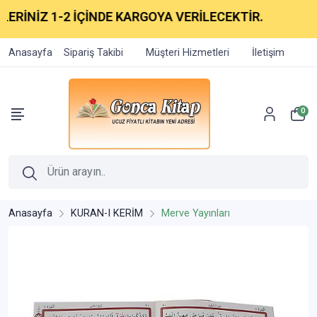
RİNİZ 1-2 İÇİNDE KARGOYA VERİLECEKTİR.
Anasayfa
Sipariş Takibi
Müşteri Hizmetleri
İletişim
0
Anasayfa
KURAN-I KERİM
Merve Yayınları