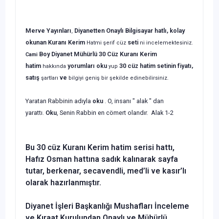
Merve Yayınları
Diyanetten Onaylı Bilgisayar hatlı, kolay
,
okunan Kuranı Kerim
seti
Hatmi şerif cüz
ni incelemektesiniz.
Boy Diyanet Mühürlü 30 Cüz Kuranı Kerim
Cami
hatim
yorumları oku
30 cüz
hatim setinin
fiyatı,
hakkında
yup
satış
ve
şartları
bilgiyi geniş bir şekilde edinebilirsiniz.
Yaratan Rabbinin adıyla
oku
. O, insanı " alak " dan
yarattı.
Oku
, Senin Rabbin en cömert olandır. Alak 1-2
Bu 30 cüz Kuranı Kerim hatim serisi hattı,
Hafız Osman hattına sadık kalınarak sayfa
tutar, berkenar, secavendli, med’li ve kasır’lı
olarak hazırlanmıştır.
Diyanet İşleri Başkanlığı Mushafları İnceleme
ve Kıraat Kurulundan Onaylı ve Mühürlü