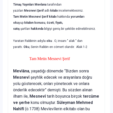
Timaş Yayınları Mevlana
tarafından
yazılan
Mesnevi Şerif
adlı
kitabı
incelemektesiniz.
Tam Metin
Mesnevi Şerif
kitabı
hakkında
yorumları
oku
yup
kitabın
konusu
,
özeti
,
fiyatı,
satış
şartları
hakkında
bilgiyi geniş bir şekilde edinebilirsiniz.
Yaratan Rabbinin adıyla
oku
. O, insanı " alak " dan
yarattı.
Oku
, Senin Rabbin en cömert olandır. Alak 1-2
Tam Metin Mesnevi Şerif
Mevlâna
, yaşadığı dönemde “Bizden sonra
Mesnevî
şeyhlik edecek ve arayanlara doğru
yolu gösterecek; onları yönetecek ve onlara
önderlik edecektir” demişti. Bu sözden alınan
ilham ile,
Mesnevî
tarih boyunca birçok
tercüme
ve şerhe
konu olmuştur.
Süleyman Mehmed
Nahîfî
(ö.1738) Mevlevîlerin elkitabı olan bu