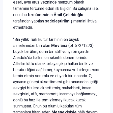
eseri, aynı aruz vezninde manzum olarak
tamamını tercüme eden ilk kişidir. Bu çalışma ise,
onun bu
tercümesinin Âmil Çelebioğlu
tarafından yapılan
sadeleştirilmiş
metnini ihtiva
etmektedir.
“Bin yıllık Türk kültür tarihinin en büyük
simalarından biri olan
Mevlânâ
(öl. 672/1273)
büyük bir âlim, derin bir sûfî ve iyi bir şairdir.
Anadolu’da halkın en sıkıntılı dönemlerinde
Allah’ın lütfu olarak ortaya çıkıp halkın birlik ve
beraberliğini sağlamış, kaynaşma ve birleşmesini
temin etmiş sorumlu ve duyarlı bir insandır. O,
aynanın güneşi aksettirmesi gibi pınarından içtiği
sevgiyi bizlere aksettirmiş; muhabbeti, insan
sevgisini, affı, merhameti, inanmayı, bağlanmayı,
gönlü bu haz ile temizlemeyi kucak kucak
sunmuştur. Onun bu olumlu katkıları tüm
zamanlara hitap eden
Mesnevîsiyle
hâlâ devam