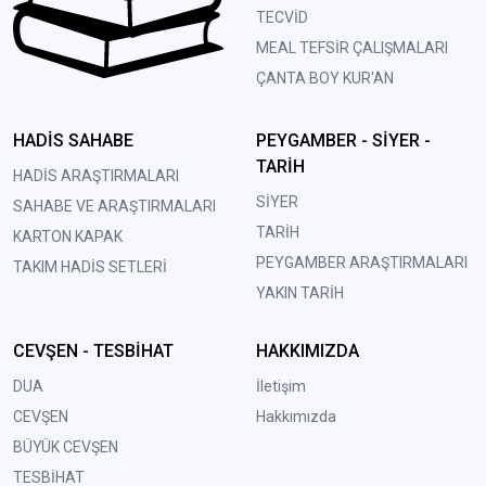
TECVİD
MEAL TEFSİR ÇALIŞMALARI
ÇANTA BOY KUR'AN
HADİS SAHABE
PEYGAMBER - SİYER -
TARİH
HADİS ARAŞTIRMALARI
SİYER
SAHABE VE ARAŞTIRMALARI
TARİH
KARTON KAPAK
PEYGAMBER ARAŞTIRMALARI
TAKIM HADİS SETLERİ
YAKIN TARİH
CEVŞEN - TESBİHAT
HAKKIMIZDA
DUA
İletişim
CEVŞEN
Hakkımızda
BÜYÜK CEVŞEN
TESBİHAT