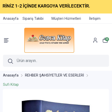
NİZ 1-2 İÇİNDE KARGOYA VERİLECEKTİR.
Anasayfa
Sipariş Takibi
Müşteri Hizmetleri
İletişim
0
Anasayfa
REHBER ŞAHSİYETLER VE ESERLERİ
Sufi Kitap