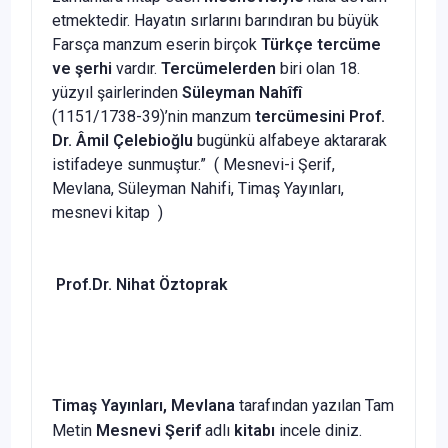
etmektedir. Hayatın sırlarını barındıran bu büyük
Farsça manzum eserin birçok
Türkçe tercüme
ve şerhi
vardır.
Tercümelerden
biri olan 18.
yüzyıl şairlerinden
Süleyman Nahîfî
(1151/1738-39)’nin manzum
tercümesini Prof.
Dr. Âmil Çelebioğlu
bugünkü alfabeye aktararak
istifadeye sunmuştur.” ( Mesnevi-i Şerif,
Mevlana, Süleyman Nahifi, Timaş Yayınları,
mesnevi kitap )
Prof.Dr. Nihat Öztoprak
Timaş Yayınları, Mevlana
tarafından yazılan Tam
Metin
Mesnevi Şerif
adlı
kitabı
incele diniz.