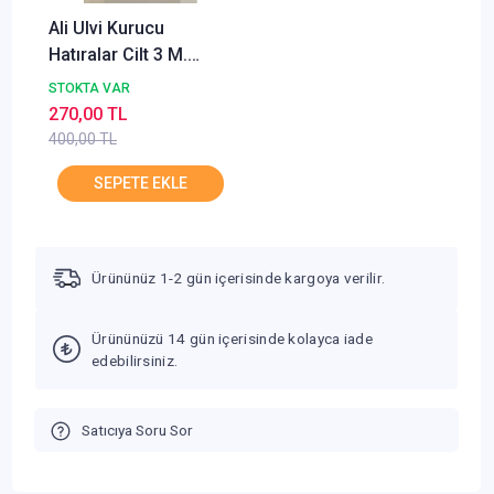
Ali Ulvi Kurucu
Hatıralar Cilt 3 M.
Ertuğrul Düzdağ
STOKTA VAR
270,00 TL
400,00 TL
Ürününüz 1-2 gün içerisinde kargoya verilir.
Ürününüzü 14 gün içerisinde kolayca iade
edebilirsiniz.
Satıcıya Soru Sor