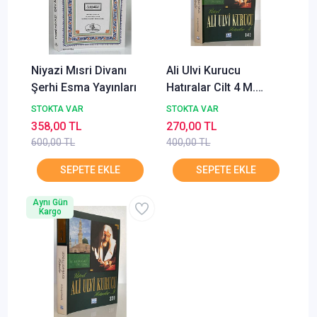
Niyazi Mısri Divanı
Ali Ulvi Kurucu
Şerhi Esma Yayınları
Hatıralar Cilt 4 M.
Ertuğrul Düzdağ
STOKTA VAR
STOKTA VAR
358,00 TL
270,00 TL
600,00 TL
400,00 TL
Aynı Gün
Kargo