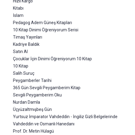
Hızlı Kargo
Kitabı
İslam
Pedagog Adem Güneş Kitapları
10 Kitap Dinimi Öğreniyorum Serisi
Timaş Yayınları
Kadriye Baldık
Satın Al
Çocuklar İçin Dinimi Öğreniyorum 10 Kitap
10 Kitap
Salih Suruç
Peygamberler Tarihi
365 Gün Sevgili Peygamberim Kitap
Sevgili Peygamberim Oku
Nurdan Damla
Üçyüzaltmışbeş Gün
Yurtsuz İmparator Vahdeddin - İngiliz Gizli Belgelerinde
Vahdeddin ve Osmanlı Hanedanı
Prof. Dr. Metin Hülagü