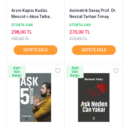
Arzın Kapısı Kudüs
Asimetrik Savaş Prof. Dr.
Mescid-i Aksa Talha
Nevzat Tarhan Timaş
Uğurluel TİMAŞ
STOKTA VAR
STOKTA VAR
298,00 TL
270,00 TL
450,00 TL
410,00 TL
Aynı
Aynı
Gün
Gün
Kargo
Kargo