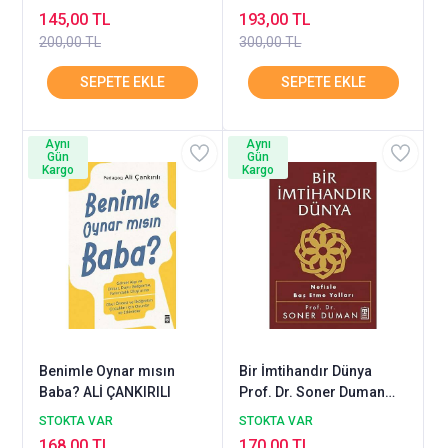
145,00 TL
193,00 TL
200,00 TL
300,00 TL
Aynı
Aynı
Gün
Gün
Kargo
Kargo
Benimle Oynar mısın
Bir İmtihandır Dünya
Baba? ALİ ÇANKIRILI
Prof. Dr. Soner Duman
Timaş
STOKTA VAR
STOKTA VAR
168,00 TL
170,00 TL