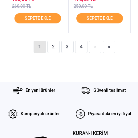
260,00 TL
250,00 TL
1
2
3
4
›
»
En yeni ürünler
Güvenli teslimat
Kampanyalı ürünler
Piyasadaki en iyi fiyat
KURAN-I KERİM