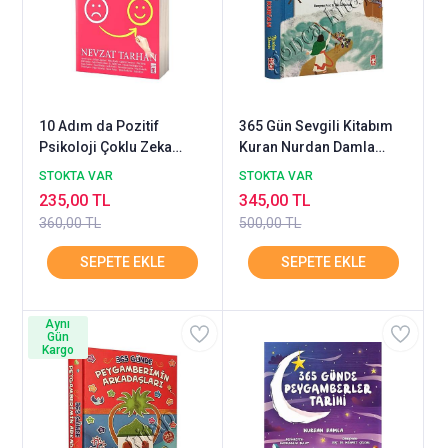
10 Adım da Pozitif
365 Gün Sevgili Kitabım
Psikoloji Çoklu Zeka
Kuran Nurdan Damla
Uygulamaları Nevzat
TİMAŞ
STOKTA VAR
STOKTA VAR
Tarhan Timaş
235,00 TL
345,00 TL
360,00 TL
500,00 TL
Aynı
Gün
Kargo