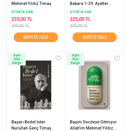
Mehmet Yıldız Timaş
Bakara 1-29. Ayetler
Nouman Ali Khan
STOKTA VAR
STOKTA VAR
233,00 TL
225,00 TL
340,00 TL
325,00 TL
Aynı
Aynı
Gün
Gün
Kargo
Kargo
Başarı Bedel İster
Başım Secdeye Gitmiyor
Nurullah Genç Timaş
Allah'ım Mehmet Yıldız