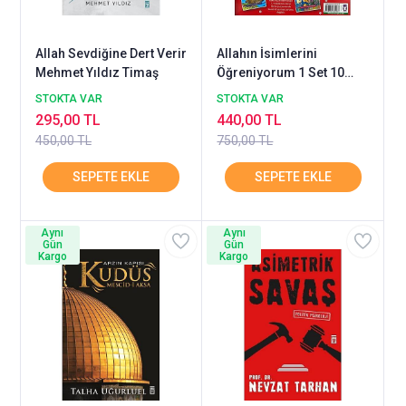
Allah Sevdiğine Dert Verir
Allahın İsimlerini
Mehmet Yıldız Timaş
Öğreniyorum 1 Set 10
Kitap
STOKTA VAR
STOKTA VAR
295,00 TL
440,00 TL
450,00 TL
750,00 TL
Aynı
Aynı
Gün
Gün
Kargo
Kargo