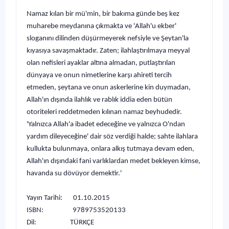
Namaz kılan bir mü'min, bir bakıma günde beş kez
muharebe meydanına çıkmakta ve 'Allah'u ekber'
sloganını dilinden düşürmeyerek nefsiyle ve Şeytan'la
kıyasıya savaşmaktadır. Zaten; ilahlaştırılmaya meyyal
olan nefisleri ayaklar altına almadan, putlaştırılan
dünyaya ve onun nimetlerine karşı ahireti tercih
etmeden, şeytana ve onun askerlerine kin duymadan,
Allah'ın dışında ilahlık ve rablık iddia eden bütün
otoriteleri reddetmeden kılınan namaz beyhudedir.
'Yalnızca Allah'a ibadet edeceğine ve yalnızca O'ndan
yardım dileyeceğine' dair söz verdiği halde; sahte ilahlara
kullukta bulunmaya, onlara alkış tutmaya devam eden,
Allah'ın dışındaki fani varlıklardan medet bekleyen kimse,
havanda su dövüyor demektir.'
Yayın Tarihi: 01.10.2015
ISBN: 9789753520133
Dil: TÜRKÇE