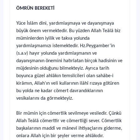
ÖMRÜN BEREKETİ
Yüce İslâm dini, yardımlaşmaya ve dayanışmaya
büyük önem vermektedir. Bu yüzden Allah Teâlâ biz
müminlerden iyilik ve takva yolunda
yardımlaşmamızı istemektedir. Hz.Peygamber’in
(s.a.v) hayır yolunda yardımlaşmanın ve
dayanışmanın önemini hatırlatan birçok hadisinin ve
müjdesinin olduğunu bilmekteyiz. Ayrıca tarih
boyunca güzel ahlâkın temsilcileri olan sahâbe-i
kirâmın, Allah’ın veli kullarının ilâhî rızaya götüren
bu yolda ne kadar cömert davrandıklarının
vesikalarını da görmekteyiz.
Bir mümin için cömertlik sevilmeye vesiledir. Çünkü
Allah Teâlâ cömerttir ve cömertliği sever. Cömertlik
başkalarının maddî ve mânevî ihtiyaçlarını giderme,
onlara Allah için bir şeyler verme ahlâkıdır.