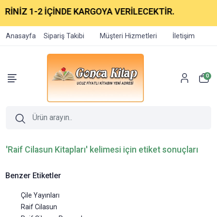
RİNİZ 1-2 İÇİNDE KARGOYA VERİLECEKTİR.
Anasayfa
Sipariş Takibi
Müşteri Hizmetleri
İletişim
0
'Raif Cilasun Kitapları' kelimesi için etiket sonuçları
Benzer Etiketler
Çile Yayınları
Raif Cilasun