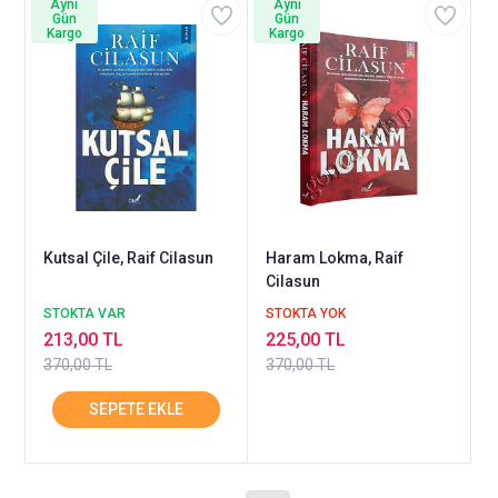
Aynı
Aynı
Gün
Gün
Kargo
Kargo
Kutsal Çile, Raif Cilasun
Haram Lokma, Raif
Cilasun
STOKTA VAR
STOKTA YOK
213,00 TL
225,00 TL
370,00 TL
370,00 TL