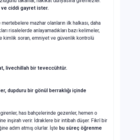
gözlüğünü takanlar, hakikat dünyasına giremezler.
ve ciddi gayret ister.
 mertebelere mazhar olanların ilk halkası, daha
ıkları risalelerde anlayamadıkları bazı kelimeler,
e kimlik soran, emniyet ve güvenlik kontrolü
at, livechillah bir teveccühtür.
r, dupduru bir gönül berraklığı içinde
ne girenler, has bahçelerinde gezenler, hemen o
inşirah verir. İdraklere bir intibah düşer. Fikrî bir
ine adım atmış olurlar. İşte
bu süreç öğrenme