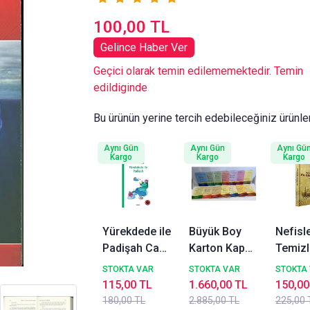
100,00 TL
Gelince Haber Ver
Geçici olarak temin edilememektedir. Temin
edildiginde
Bu ürünün yerine tercih edebileceğiniz ürünle
Aynı Gün
Aynı Gün
Aynı Gü
Kargo
Kargo
Kargo
Yürekdede ile
Büyük Boy
Nefisle
Padişah Cahit
Karton Kapak
Temiz
Zarifoğlu
16x24 cm 14
En Güz
STOKTA VAR
STOKTA VAR
STOKTA
Kitap Set
Kıssal
115,00 TL
1.660,00 TL
150,00
Şamua Envar
Ahmet
180,00 TL
2.885,00 TL
225,00 