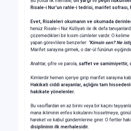
Bu yolda ilk merhale,
ön yargı
ve
peşin hükümle
Risale-i Nur'un rahle-i tedrisi, marifet sofrası
Evet, Risaleleri okumanın ve okumada derinle
henüz Risale-i Nur Külliyatı ile ilk defa tanışanlard
çözemedikleri bir kısım cümleler vardır. O kelime 
yapan görevlilere benzerler:
"Kimsin sen? Ne ist
Marifet sarayına girmek, o dar-ül fünûnun eşiğinden
Anahtar, şifre ve parola,
saffet ve samimiyettir, ci
Kimlerdir hemen içeriye girip marifet sarayına kab
Hakikati ciddi arayanlar, açlığını tam hisseden
hakikate yö­nelenler.
Bu vasıflardan en az birini veya bir kaçını taşıyan
mana ikliminin enfes kokularını hissetmeye, gönüller
hareket ve kabul gündemlerine girer. O fertler hak
disiplininin ilk merhalesidir.