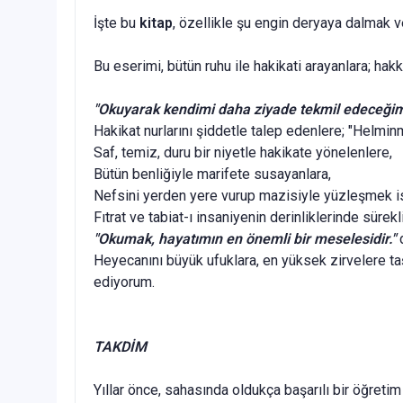
İşte bu
kitap
, özellikle şu engin deryaya dalmak 
Bu eserimi, bütün ruhu ile hakikati arayanlara; hakk
"Okuyarak kendimi daha ziyade tekmil edeceği
Hakikat nurlarını şiddetle talep edenlere; "Helmin
Saf, temiz, duru bir niyetle hakikate yönelenlere,
Bütün benliğiyle marifete susayanlara,
Nefsini yerden yere vurup mazisiyle yüzleşmek is
Fıtrat ve tabiat-ı insaniyenin derinliklerinde sürek
"Okumak, hayatımın en önemli bir meselesidir."
Heyecanını büyük ufuklara, en yüksek zirvelere taşı
ediyorum.
TAKDİM
Yıllar önce, sahasında oldukça başarılı bir öğreti