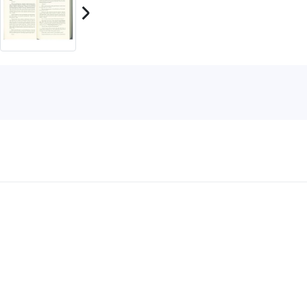
Neşriyat
ŞAZEL
YAYIN