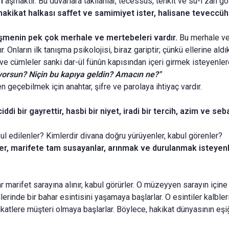
ri
aş­maktır. Bu duvarlara takılanlar, tecessüs, tenkit ve su-i zan 
, hakikat halkası saffet ve samimiyet ister, halisane teveccüh 
şme­nin pek çok merhale ve mertebeleri vardır.
Bu merhale ve
ır. Onların ilk tanışma psikolojisi, biraz gariptir; çünkü ellerine ald
ve cümleler sanki dar-ül fünûn kapısından içeri girmek isteyenler
iyorsun? Niçin bu kapıya geldin? Amacın ne?"
 geçebilmek için anahtar, şifre ve parolaya ihtiyaç vardır.
ddi bir gayrettir, hasbi bir niyet, iradi bir tercih, azim ve seb
ul edilenler? Kimlerdir divana doğru yürüyenler, kabul gö­renler?
ler, marifete tam susayanlar, arınmak ve durulanmak iste­yenle
lar marifet sarayına alınır, kabul görürler. O müzeyyen sarayın içi
inde bir bahar esintisini yaşamaya başlarlar. O esintiler kalblerine 
ikatlere müşteri olmaya başlarlar. Böylece, hakikat dünyasının eşiğ