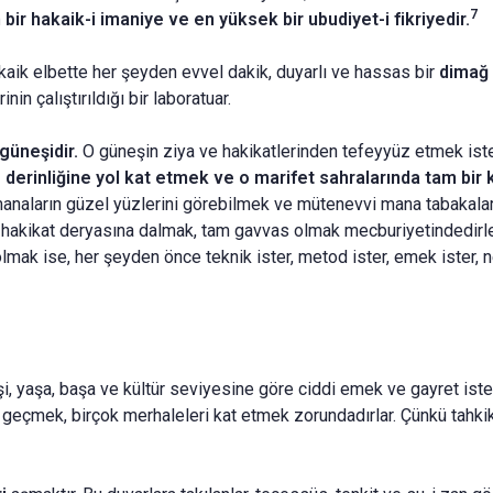
7
n bir hakaik-i imaniye ve en yüksek bir ubudiyet-i fikriyedir.
akaik elbette her şeyden evvel dakik, duyarlı ve hassas bir
dimağ
inin çalıştırıldığı bir laboratuar.
 gü­neşidir.
O güneşin ziya ve hakikatlerinden tefeyyüz etmek ist
e derinliğine yol kat etmek ve o marifet sahralarında tam bi
manaların güzel yüzlerini
görebilmek ve mütenevvi mana tabakaların
n hakikat deryasına dalmak, tam gavvas olmak mecburiyetindedirle
lmak ise, her şeyden önce teknik ister, metod ister, emek ister, n
i, yaşa, başa ve kültür seviyesine göre ciddi emek ve gayret iste
ı geçmek, bir­çok merhaleleri kat etmek zorundadırlar. Çünkü tahk