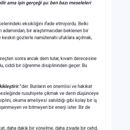
ir ama işin gerçeği şu: ben bazı meseleleri
lekelerindeki eksikliğini ifade etmiyordu. Belki
im ada­mından, bir araştırmacıdan beklenen bir
 ve keskin gözlerle namütenahi ufuklara açılmak,
süreçten sonra ancak dem tutar, kıvam derecesine
lu, ciddi bir öğrenme disiplininden geçer. Bu
kleştirir."
der. Bunların en önemlisi ve hakikat
 mesle­ğinde rusuhiyete çıkmak ve derin düşünceye
plini, okuma ameliyesi sanıldığı gibi kolay bir iş
 üşenmeyen ve bitmeyen bir enerji ister. Bir de
at, daha dakik bir yönelme, daha ziyade bir cehd,