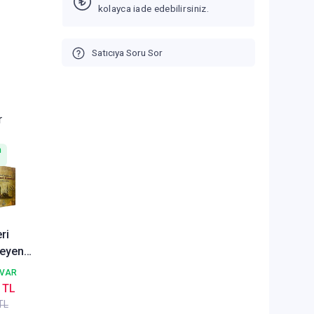
kolayca iade edebilirsiniz.
Satıcıya Soru Sor
r
n
ri
leyen
el
 VAR
ar
 TL
 Özbay
TL