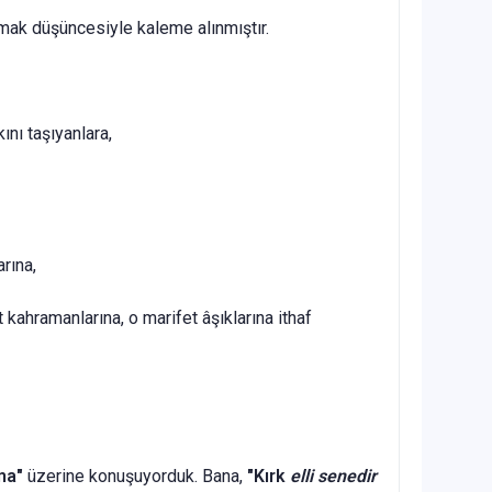
mak düşüncesiyle kaleme alınmıştır.
ını taşıyanlara,
arına,
 kahramanlarına, o marifet âşıklarına ithaf
nma"
üzerine konuşuyorduk. Bana,
"Kırk
elli sene­dir