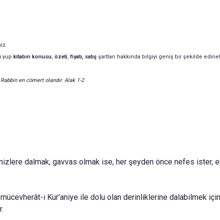
iz.
u
yup
kitabın
konusu
,
özeti
,
fiyatı, satış
şartları hakkında bilgiyi geniş bir şekilde edineb
 Rabbin en cömert olandır. Alak 1-2
enizlere dalmak, gavvas olmak ise, her şeyden önce nefes ister, e
mücevherât-ı Kur'aniye ile dolu olan derinliklerine dalabilmek için
.