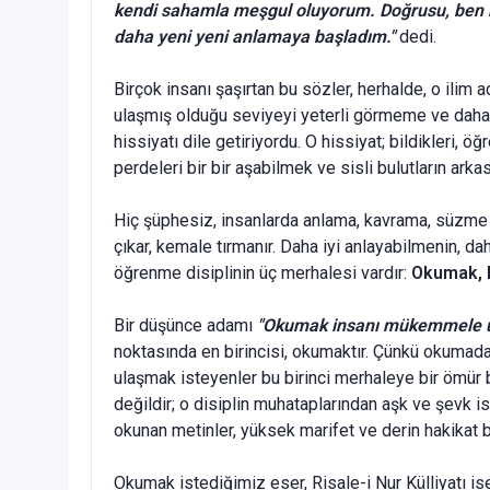
kendi sahamla meşgul oluyorum. Doğrusu, ben bu
daha yeni yeni anlamaya başladım."
dedi.
Birçok insanı şaşırtan bu sözler, herhalde, o ilim ad
ulaşmış olduğu seviyeyi yeterli görmeme ve daha ile
hissiyatı dile ge­tiriyordu. O hissiyat; bildikleri
perdeleri bir bir aşabilmek ve sisli bulutların ark
Hiç şüphesiz, insanlarda anlama, kavrama, süzme 
çıkar, kemale tırmanır. Daha iyi anlayabilmenin, d
öğrenme disip­linin üç merhalesi vardır:
Okumak, 
Bir düşünce adamı
"Okumak insanı mükemmele ulaş
nokta­sında en birincisi, okumaktır. Çünkü okumad
ulaşmak iste­yenler bu birinci merhaleye bir ömür 
değildir; o disiplin muha­taplarından aşk ve şevk i
okunan metinler, yüksek marifet ve derin hakikat b
Okumak istediğimiz eser, Risale-i Nur Külliyatı i