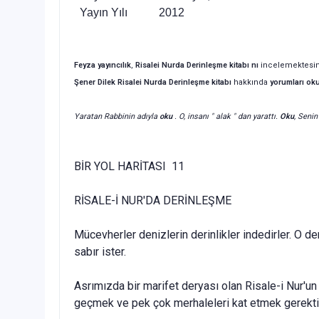
Yayın Yılı 2012
Feyza yayıncılık
,
Risalei Nurda Derinleşme kitabı nı
incelemektesin
Şener Dilek Risalei Nurda Derinleşme kitabı
hakkında
yorumları ok
Yaratan Rabbinin adıyla
oku
. O, insanı " alak " dan yarattı.
Oku
, Senin
BİR YOL HARİTASI 11
RİSALE-İ NUR'DA DERİNLEŞME
Mücevherler denizlerin derinlikler indedirler. O d
sabır ister.
Asrımızda bir marifet deryası olan Risale-i Nur'un 
geçmek ve pek çok merhaleleri kat etmek gerektir