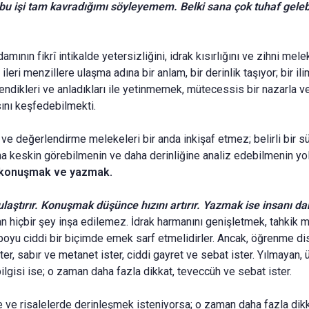
 işi tam kavradığımı söyleyemem. Belki sana çok tuhaf gelebil
a­mının fikrî intikalde yetersizliğini, idrak kısırlığını ve zihni me
ri menzillere ulaşma adına bir anlam, bir derinlik taşıyor; bir il
, öğrendikleri ve anladıkları ile yetinmemek, mütecessis bir nazarla
asını keşfedebilmekti.
ve değerlendirme melekeleri bir anda inkişaf etmez; belirli bir 
aha keskin gö­rebilmenin ve daha derinliğine analiz edebilmenin yo
konuşmak ve yazmak.
­tırır. Konuşmak düşünce hızını artırır. Yazmak ise insanı daki
an hiçbir şey inşa edilemez. İdrak harmanını genişletmek, tahkik
boyu ciddi bir biçimde emek sarf etmelidirler. Ancak, öğrenme disi
ster, sabır ve metanet ister, ciddi gayret ve sebat ister. Yılmayan,
ilgisi ise; o zaman daha fazla dikkat, teveccüh ve sebat ister.
se ve risalelerde derinleşmek isteniyorsa; o zaman daha fazla dikk