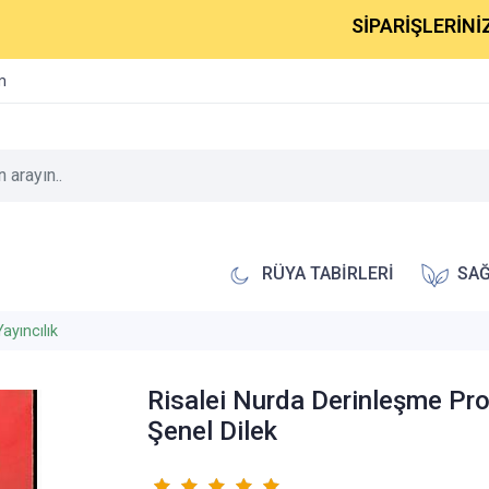
SİPARİŞLERİNİZ 1-2 İÇ
im
RÜYA TABİRLERİ
SAĞ
ayıncılık
Risalei Nurda Derinleşme Prof
Şenel Dilek