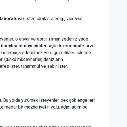
 laboratuvar
ister; idrakin elediği, vicdanın
eyenler; o envar ve esrar-ı imaniyeden ziyade
r küheylan olmayı cidden aşk derecesinde arzu
ı temaşa edebil­mek ve o güzellikleri içlerine
r. Çünkü mücevherler, denizlerin
efes ister, tahammül ve sabır ister.
r. Bu yolda yürümek isteyenler, pek çok engelleri
ike medar bir mazhariyetin yolu, adım adım bu