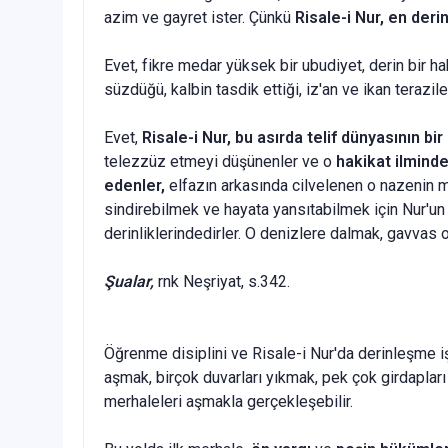
azim ve gayret ister. Çünkü
Risale-i Nur, en deri
Evet, fikre medar yüksek bir ubudiyet, derin bir h
süzdüğü, kal­bin tasdik ettiği, iz'an ve ikan teraziler
Evet,
Risale-i Nur, bu asırda telif dünyasının bir
telezzüz etmeyi düşünenler ve o
hakikat ilmind
edenler,
elfazın ar­kasında cilvelenen o nazenin 
sindirebilmek ve hayata yan­sıtabilmek için Nur'u
derinliklerindedirler. O denizlere dalmak, gavvas o
Şualar,
rnk Neşriyat, s.342.
Öğrenme disiplini ve Risale-i Nur'da derinleşme iş
aşmak, birçok duvarları yıkmak, pek çok girdaplar
merhaleleri aşmakla gerçekleşebilir.