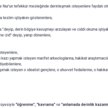
ve Nur'un tefekkür mesleğinde derinleşmek isteyenlere faydalı ol
a teslim iştiyakını gösterenlere,
m."
deyip, derin bilgiye kavuşmayı arzulayan ve ciddi okuma iştiyak
me-zid" deyip, yanıp dönenlere,
te­yenlere,
li kazı yapmak isteyen marifet arkeologlarına, hakikat araştırma­cıl
di­yebilenlere,
­mak isteyen o idealist gençlere, o uhuvvet fedailerine, o hakikat
m üyesiyle
"öğrenme", "kavrama"
ve
"anlamada derinlik kaza