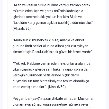
"Allah ve Rasulü bir işe hüküm verdiği zaman gerek
mü'min erkek için ve gerek mü'min kadın için o
işlerinde seçme hakkı yoktur. Her kim Allah ve
Rasulüne karşı gelirse açık bir sapıklığa düşmüş olur."
(Ahzab: 36)
"Andolsun ki muhakkak ki size; Allah'a ve ahiret
gününe ümit besler olup da Allah'ı çok zikreyleyen
kimseler için Rasulullah'ta pek güzel bir örnek vardır."
"Yok yok! Rabbine yemin ederim ki, onlar aralarında
çıkan çapraşık işlerde seni hakem yapıp, sonra da
verdiğin hükümden nefislerinde hiçbir darlık
duymaksızın tam bir teslimiyetle teslim olmadıkça
iman etmiş olmazlar." (Nisa: 6/50)
Peygamber (sav)'i nazarı dikkate almadan Müslüman
olunamayacağı gibi onun sünnetine rağmen veya
[1]