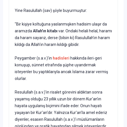
Yine Rasulullah (sav) şöyle buyurmuştur:
"Bir kişiye koltuğuna yaslanmışken hadisim ulaşır da
aramızda
Allah'ın kitabı
var. Ondaki helali helal, haramı
da haram sayarız, derse (bilsin ki) Rasulullah'ın haram
kıldığı da Allah'ın haram kıldığı gibidir.
Peygamber (s.a.v.)'in
hadisleri
hakkında ileri-geri
konuşup, sünnet etrafında şüphe uyandırmak
isteyenler bu yaptıklarıyla ancak İslama zarar vermiş
olurlar.
Resulullah (s.a.v.)'in risalet görevini aldıktan sonra
yaşamış olduğu 23 yıllık uzun bir dönem Kur'an'ın
hayata uygulanış biçimini ifade eder. Onun hayatı
yaşayan bir Kur'an'dır. Yalnızca Kur'an'la amel ederiz
diyenler, esasen Rasulullah (s.a.v.)'i müslümanların
gönlünden ve pratik hayatından silmek isteyenlerdir.