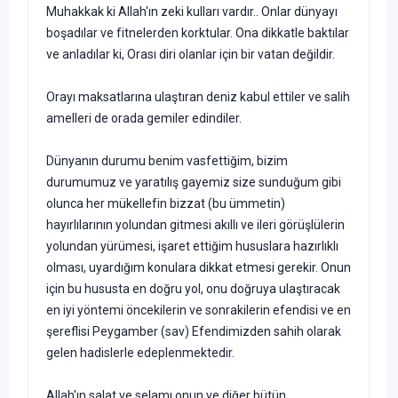
Muhakkak ki Allah'ın zeki kulları vardır.. Onlar dünyayı
boşadılar ve fitnelerden korktular. Ona dikkatle baktılar
ve anladılar ki, Orası diri olanlar için bir vatan değildir.
Orayı maksatlarına ulaştıran deniz kabul ettiler ve salih
amelleri de orada gemiler edindiler.
Dünyanın durumu benim vasfettiğim, bizim
durumumuz ve yaratılış gayemiz size sunduğum gibi
olunca her mükellefin bizzat (bu ümmetin)
hayırlılarının yolundan gitmesi akıllı ve ileri görüşlülerin
yolundan yürümesi, işaret ettiğim hususlara hazırlıklı
olması, uyardığım konulara dikkat etmesi gerekir. Onun
için bu hususta en doğru yol, onu doğruya ulaştıracak
en iyi yöntemi öncekilerin ve sonrakilerin efendisi ve en
şereflisi Peygamber (sav) Efendimizden sahih olarak
gelen hadislerle edeplenmektedir.
Allah'ın salat ve selamı onun ve diğer bütün