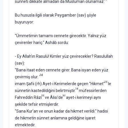
sünneti dikkate almadan da Müslüman olunamaz.
Bu hususla ilgili olarak Peygamber (sav) şöyle
buyuruyor:
"Ümmetimin tamamı cennete girecektir. Yalnız yüz
çevirenler hariç." Ashâb sordu:
- Ey Allah'ın Rasulü! Kimler yüz çevirecekler? Rasulullah
(sav):
"Bana itaat eden cennete girer. Bana isyan eden yüz
[2]
çevirmiş olur. '
[3]
imam Şafii (rh) Ayet-i Kerimelerde geçen "Hikmet"
le
[4]
sünnetin kastedildiğini belirtmiştir.
müfessirlerden
[5]
[6]
Fahreddin Râzi
ve Âlisi'de
ayet-i kerimeyi aynı
şekilde tefsir etmişlerdir.
"Sana Kur'an ve onun kadar da hikmet verildi.'' hadisi
de hikmetin sünnet anlamına geldiğine işaret
etmektedir.