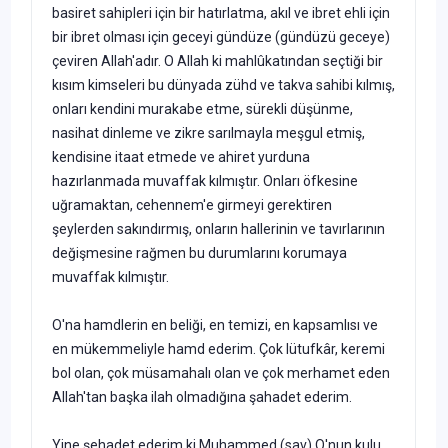
basiret sahipleri için bir hatırlatma, akıl ve ibret ehli için
bir ibret olması için geceyi gündüze (gündüzü geceye)
çeviren Allah'adır. O Allah ki mahlûkatından seçtiği bir
kısım kimseleri bu dünyada zühd ve takva sahibi kılmış,
onları kendini murakabe etme, sürekli düşünme,
nasihat dinleme ve zikre sarılmayla meşgul etmiş,
kendisine itaat etmede ve ahiret yurduna
hazırlanmada muvaffak kılmıştır. Onları öfkesine
uğramaktan, cehennem'e girmeyi gerektiren
şeylerden sakındırmış, onların hallerinin ve tavırlarının
değişmesine rağmen bu durumlarını korumaya
muvaffak kılmıştır.
O'na hamdlerin en beliği, en temizi, en kapsamlısı ve
en mükemmeliyle hamd ederim. Çok lütufkâr, keremi
bol olan, çok müsamahalı olan ve çok merhamet eden
Allah'tan başka ilah olmadığına şahadet ederim.
Yine şehadet ederim ki Muhammed (sav) O'nun kulu,