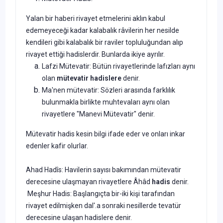
Yalan bir haberi rivayet etmelerini aklın kabul
edemeyeceği kadar kalabalık râvilerin her nesilde
kendileri gibi kalabalık bir raviler topluluğundan alıp
rivayet ettiği hadislerdir. Bunlarda ikiye ayrılır.
Lafzi Mütevatir: Bütün rivayetlerinde lafızları aynı
olan
mütevatir hadislere
denir.
Ma'nen mütevatir: Sözleri arasında farklılık
bulunmakla birlikte muhtevaları aynı olan
rivayetlere "Manevi Mütevatir" denir.
Mütevatir hadis kesin bilgi ifade eder ve onları inkar
edenler kafir olurlar.
Ahad Hadîs: Havilerin sayısı bakımından mütevatir
derecesine ulaşmayan rivayetlere Âhâd
hadis
denir.
Meşhur Hadis: Başlangıçta bir-iki kişi tarafından
rivayet edilmişken dal'.a sonraki nesillerde tevatür
derecesine ulaşan hadislere denir.