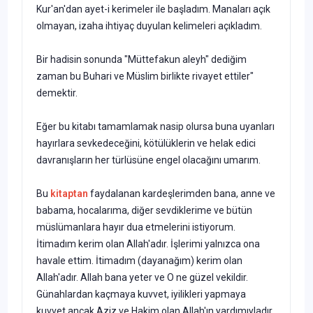
Kur'an'dan ayet-i kerimeler ile başladım. Manaları açık
olmayan, izaha ihtiyaç duyulan kelimeleri açıkladım.
Bir hadisin sonunda "Müttefakun aleyh" dediğim
zaman bu Buhari ve Müslim birlikte rivayet ettiler"
demektir.
Eğer bu kitabı tamamlamak nasip olursa buna uyanları
hayırlara sevkedeceğini, kötülüklerin ve helak edici
davranışların her türlüsüne engel olacağını umarım.
Bu
kitaptan
faydalanan kardeşlerimden bana, anne ve
babama, hocalarıma, diğer sevdiklerime ve bütün
müslümanlara hayır dua etmelerini istiyorum.
İtimadım kerim olan Allah'adır. İşlerimi yalnızca ona
havale ettim. İtimadım (dayanağım) kerim olan
Allah'adır. Allah bana yeter ve O ne güzel vekildir.
Günahlardan kaçmaya kuvvet, iyilikleri yapmaya
kuvvet ancak Aziz ve Hakim olan Allah'ın yardımıyladır.