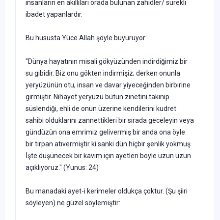
insanların en akıllıları orada bulunan zahidler/ sürekli
ibadet yapanlardır.
Bu hususta Yüce Allah şöyle buyuruyor:
"Dünya hayatının misali gökyüzünden indirdiğimiz bir
su gibidir. Biz onu gökten indirmişiz; derken onunla
yeryüzünün otu, insan ve davar yiyeceğinden birbirine
girmiştir. Nihayet yeryüzü bütün zinetini takınıp
süslendiği, ehli de onun üzerine kendilerini kudret
sahibi olduklarını zannettikleri bir sırada geceleyin veya
gündüzün ona emrimiz gelivermiş bir anda ona öyle
bir tırpan atıvermiştir ki sanki dün hiçbir şenlik yokmuş.
İşte düşünecek bir kavim için ayetleri böyle uzun uzun
açıklıyoruz." (Yunus: 24)
Bu manadaki ayet-i kerimeler oldukça çoktur. (Şu şiiri
söyleyen) ne güzel söylemiştir: