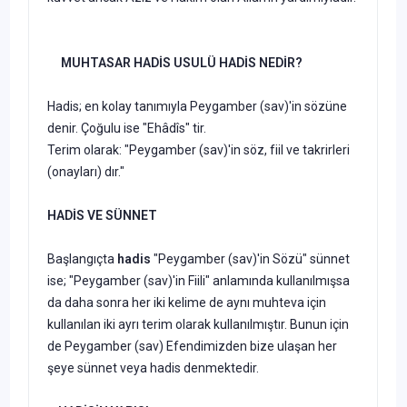
MUHTASAR HADİS USULÜ HADİS NEDİR?
Hadis; en kolay tanımıyla Peygamber (sav)'in sözüne
denir. Çoğulu ise "Ehâdîs" tir.
Terim olarak: "Peygamber (sav)'in söz, fiil ve takrirleri
(onayları) dır."
HADİS VE SÜNNET
Başlangıçta
hadis
"Peygamber (sav)'in Sözü" sünnet
ise; "Peygamber (sav)'in Fiili" anlamında kullanılmışsa
da daha sonra her iki kelime de aynı muhteva için
kullanılan iki ayrı terim olarak kullanılmıştır. Bunun için
de Peygamber (sav) Efendimizden bize ulaşan her
şeye sünnet veya hadis denmektedir.