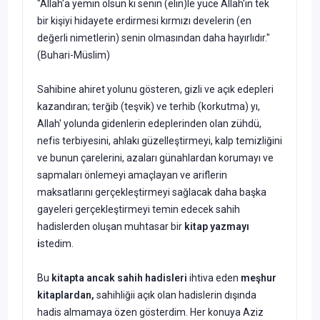
"Allah'a yemin olsun ki senin (elin)le yüce Allah'ın tek
bir kişiyi hidayete erdirmesi kırmızı develerin (en
değerli nimetlerin) senin olmasından daha hayırlıdır."
(Buhari-Müslim)
Sahibine ahiret yolunu gösteren, gizli ve açık edepleri
kazandıran; terğib (teşvik) ve terhib (korkutma) yı,
Allah' yolunda gidenlerin edeplerinden olan zühdü,
nefis terbiyesini, ahlakı güzelleştirmeyi, kalp temizliğini
ve bunun çarelerini, azaları günahlardan korumayı ve
sapmaları önlemeyi amaçlayan ve ariflerin
maksatlarını gerçekleştirmeyi sağlacak daha başka
gayeleri gerçekleştirmeyi temin edecek sahih
hadislerden oluşan muhtasar bir
kitap
yazmayı
i
stedim.
Bu
kitapta ancak sahih hadisleri
ihtiva eden
meşhur
kitaplardan,
sahihliğii açık olan hadislerin dışında
hadis almamaya özen gösterdim. Her konuya Aziz