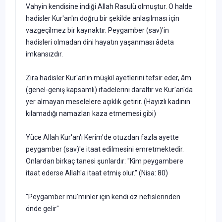
Vahyin kendisine indiği Allah Rasulü olmuştur. O halde
hadisler Kur'an'ın doğru bir şekilde anlaşılması için
vazgeçilmez bir kaynaktır. Peygamber (sav)'in
hadisleri olmadan dini hayatın yaşanması âdeta
imkansızdır.
Zira hadisler Kur'an'ın müşkil ayetlerini tefsir eder, âm
(genel-geniş kapsamlı) ifadelerini daraltır ve Kur'an'da
yer almayan meselelere açıklık getirir. (Hayızlı kadının
kılamadığı namazları kaza etmemesi gibi)
Yüce Allah Kur'an'ı Kerim'de otuzdan fazla ayette
peygamber (sav)'e itaat edilmesini emretmektedir.
Onlardan birkaç tanesi şunlardır: "Kim peygambere
itaat ederse Allah'a itaat etmiş olur." (Nisa: 80)
"Peygamber mü'minler için kendi öz nefislerinden
önde gelir"