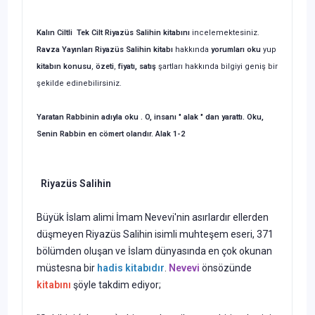
Kalın Ciltli Tek Cilt Riyazüs Salihin kitabını
incelemektesiniz.
Ravza Yayınları
Riyazüs Salihin
kitabı
hakkında
yorumları oku
yup
kitabın
konusu
,
özeti
,
fiyatı, satış
şartları hakkında bilgiyi geniş bir
şekilde edinebilirsiniz.
Yaratan Rabbinin adıyla oku . O, insanı " alak " dan yarattı. Oku,
Senin Rabbin en cömert olandır. Alak 1-2
Riyazüs Salihin
Büyük İslam alimi İmam Nevevi'nin asırlardır ellerden
düşmeyen Riyazüs Salihin isimli muhteşem eseri, 371
bölümden oluşan ve İslam dünyasında en çok okunan
müstesna bir
hadis kitabıdır
.
Nevevi
önsözünde
kitabını
şöyle takdim ediyor;