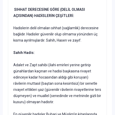
SIHHAT DERECESİNE GÖRE (DELİL OLMASI
AÇISINDAN) HADİSLERİN ÇEŞİTLERİ:
Hadislerin delil olmaları sıhhat (sağlamlık) derecesine
bağlıdır. Hadisler güvenilir olup olmama yönünden üç
kısma ayrılmışlardır. Sahih, Hasen ve zayıf.
Sahih Hadis:
Adalet ve Zapt sahibi (ilahi emirleri yerine getirip
günahlardan kaçınan ve hadisi başkasına rivayet
edinceye kadar hocasından aldığı gibi koruyan)
râvilerin muttasıl (baştan sona kesintisiz) bir senetle
rivayet ettikleri şaz (güvenilir râvilerin rivayetlerine ters
düşmeyen) ve muallel (senedinde ve metninde gizli bir
kusuru) olmayan hadistir.
En güvenilir hadisler Buhari ve Müslim'in kitaplarında