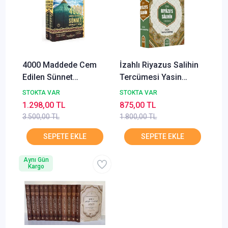
4000 Maddede Cem
İzahlı Riyazus Salihin
Edilen Sünnet
Tercümesi Yasin
Müstehap ve Edepler 2
Yayınları
STOKTA VAR
STOKTA VAR
Cilt Cübbeli Ahmet
1.298,00 TL
875,00 TL
Hoca
3.500,00 TL
1.800,00 TL
Aynı Gün
Kargo