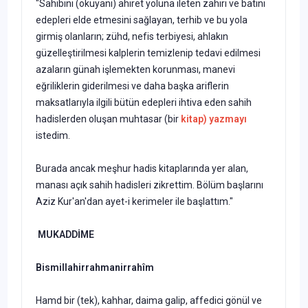
"Sahibini (okuyanı) ahiret yoluna ileten zahiri ve batini
edepleri elde etmesini sağlayan, terhib ve bu yola
girmiş olanların; zühd, nefis terbiyesi, ahlakın
güzelleştirilmesi kalplerin temizlenip tedavi edilmesi
azaların günah işlemekten korunması, manevi
eğriliklerin giderilmesi ve daha başka ariflerin
maksatlarıyla ilgili bütün edepleri ihtiva eden sahih
hadislerden oluşan muhtasar (bir
kitap) yazmayı
istedim.
Burada ancak meşhur hadis kitaplarında yer alan,
manası açık sahih hadisleri zikrettim. Bölüm başlarını
Aziz Kur'an'dan ayet-i kerimeler ile başlattım."
MUKADDİME
Bismillahirrahmanirrahîm
Hamd bir (tek), kahhar, daima galip, affedici gönül ve