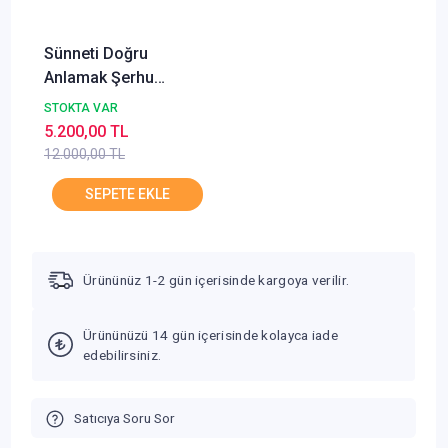
Sünneti Doğru
Anlamak Şerhu
Müşkilil Asar 12 Cilt
STOKTA VAR
Takım Beka Yayınları
5.200,00 TL
12.000,00 TL
Ürününüz 1-2 gün içerisinde kargoya verilir.
Ürününüzü 14 gün içerisinde kolayca iade
edebilirsiniz.
Satıcıya Soru Sor