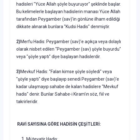
hadisleri "Yüce Allah şöyle buyuruyor" şeklinde başlar.
Bu kelimelerle başlayan hadislerin manası Yüce Allah
tarafından Peygamber (sav)'in gönlüne ilham edildiği
dikkate alınarak bunlara "Kudsi Hadis" denmiştir.
2)
Merfu Hadis: Peygamber (sav)'e açıkça veya dolaylı
olarak nisbet edilen "Peygamber (sav) şöyle buyurdu"
veya "şöyle yaptı" diye başlayan hadislerdir.
3)
Mevkuf Hadis: "Falan kimse şöyle söyledi" veya
"şöyle yaptı" diye başlayıp senedi Peygamber (sav)'e
kadar ulaşmayıp sahabe de kalan hadislere "Mevkuf
hadis" denir. Bunlar Sahabe-i Kiram'ın söz, fiil ve
takrirleridir.
RAVİ SAYISINA GÖRE HADİSİN ÇEŞİTLERİ:
Mütevatir Hadis: