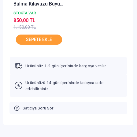
Bulma Kılavuzu Büyük
Boy Sadece Arapça
STOKTA VAR
Çağrı
850,00 TL
1.150,00 TL
Ürününüz 1-2 gün içerisinde kargoya verilir.
Ürününüzü 14 gün içerisinde kolayca iade
edebilirsiniz.
Satıcıya Soru Sor