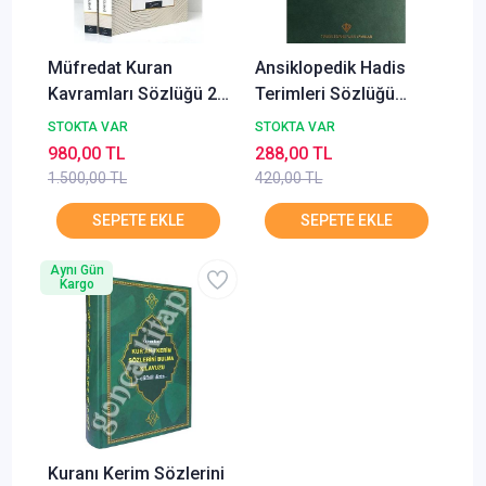
Müfredat Kuran
Ansiklopedik Hadis
Kavramları Sözlüğü 2
Terimleri Sözlüğü
Cilt Takım Yarın Yayın
Diyanet
STOKTA VAR
STOKTA VAR
980,00 TL
288,00 TL
1.500,00 TL
420,00 TL
Aynı Gün
Kargo
Kuranı Kerim Sözlerini