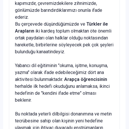
kapımızdır, çevremizdekilere zihnimizde,
gönlümüzde barındırdıklarımızı onunla ifade
ederiz.
Bu çerçevede düşündüğümüzde ve
Türkler ile
Arapların
iki kardeş toplum olmaktan öte önemli
ortak paydaları olan halklar olduğu noktasından
hareketle, birbirlerine söyleyecek pek çok şeyleri
bulunduğu kanaatindeyiz.
Yabancı dil eğitiminin "okuma, işitme, konuşma,
yazma" olarak ifade edebileceğimiz dört ana
aktivitesi bulunmaktadır.
Arapça öğrencisinin
herhalde ilk hedefi okuduğunu anlamaksa, ikinci
hedefinin de "kendini ifade etme" olması
beklenir.
Bu noktada yeterli dilbilgisi donanımına ve metin
tecrübesine sahip olan kişinin yeni hedefine
ulaşmak için ihtiyaç duyacağı enstrümanların