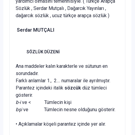
yardımcı olmasını temennisiyle. (
Türkçe Arapça
Sözlük , Serdar Mutçalı , Dağarcık Yayınları ,
dağarcık sözlük , ucuz türkçe arapça sözlük )
Serdar MUT
ÇALI
SÖZLÜK DÜZENİ
Ana maddeler kalın karakterle ve sütunun en
sorundadır.
Farklı anlamlar 1., 2.... numaralar ile ayrılmıştır.
Parantez içindeki italik
sözcük
düz tümleci
gösterir.
b-i
ve < Tümlecin kişi
b
şi
ve Tümlecin nesne olduğunu gösterir.
• Açıklamalar köşeli parantez içinde yer alır.