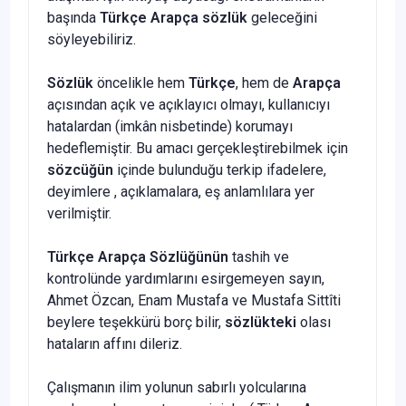
başında
Türkçe Arapça
sözlük
geleceğini
söyleyebiliriz.
S
özlük
öncelikle hem
Türkçe
, hem de
Arapça
açısından açık ve açıklayıcı olmayı, kullanıcıyı
hatalardan (imkân nisbetinde) korumayı
hedeflemiştir. Bu amacı gerçekleştirebilmek için
sözcüğün
içinde bulunduğu terkip ifadelere,
deyimlere , açıklamalara, eş anlamlılara yer
verilmiştir.
Türkçe Arapça Sözlüğünün
tashih ve
kontrolünde yardımlarını esirgemeyen sayın,
Ahmet Özcan, Enam Mustafa ve Mustafa Sittîti
beylere teşekkürü borç bilir,
sözlükteki
olası
hataların affını dileriz.
Çalışmanın ilim yolunun sabırlı yolcularına