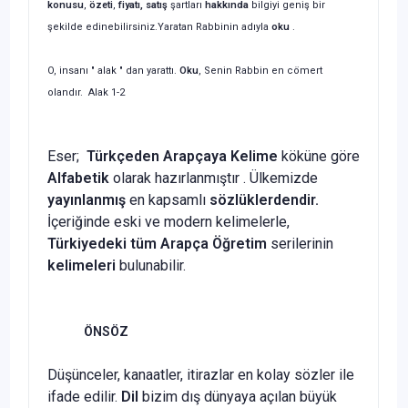
konusu
,
özeti
,
fiyatı, satış
şartları
hakkında
bilgiyi geniş bir
şekilde edinebilirsiniz.
Yaratan Rabbinin adıyla
oku
.
O, insanı " alak " dan yarattı.
Oku
, Senin Rabbin en cömert
olandır. Alak 1-2
Eser;
Türkçeden Arapçaya Kelime
köküne göre
Alfabetik
olarak hazırlanmıştır . Ülkemizde
yayınlanmış
en kapsamlı
sözlüklerdendir.
İçeriğinde eski ve modern kelimelerle,
Türkiyedeki tüm Arapça Öğretim
serilerinin
kelimeleri
bulunabilir.
ÖNSÖZ
Düşünceler, kanaatler, itirazlar en kolay sözler ile
ifade edilir.
Dil
bizim dış dünyaya açılan büyük