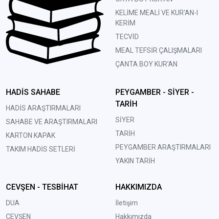
KELİME MEALİ VE KUR'AN-I
KERİM
TECVİD
MEAL TEFSİR ÇALIŞMALARI
ÇANTA BOY KUR'AN
HADİS SAHABE
PEYGAMBER - SİYER -
TARİH
HADİS ARAŞTIRMALARI
SİYER
SAHABE VE ARAŞTIRMALARI
TARİH
KARTON KAPAK
PEYGAMBER ARAŞTIRMALARI
TAKIM HADİS SETLERİ
YAKIN TARİH
CEVŞEN - TESBİHAT
HAKKIMIZDA
DUA
İletişim
CEVŞEN
Hakkımızda