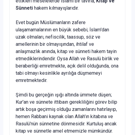
ettikleri meselelerde İslamî bir tavırla,
Kitap ve
Sünneti
hakem kılmayışlarıdır.
Evet bugün Müslümanların zafere
ulaşamamalarının en büyük se­bebi; İslam'dan
uzak olmaları, nefiscilik, taassup, söz ve
amellerinin bir olmayışından, ihtilaf ve
anlaşmazlık anında, kitap ve sünneti hakem tayin
etmediklerindendir. Oysa Allah ve Rasulü birlik ve
beraberliği emretmek­te, açık delil olduğunda, ona
tabi olmayı kesinlikle ayrılığa düşmemeyi
emretmektedir.
Şimdi bu gerçeğin ışığı altında ümmete düşen;
Kur'an ve sünnete ittibaın gerekliliğini görev bilip
artık boşa geçirmiş olduğu zamanlarını hatırlayıp,
hemen Rabbani kaynak olan Allah'ın kitabına ve
Rasulü'nün sünnetine dönmesidir. Kurtuluş ancak
kitap ve sünnetle amel etmemizle mümkündür.