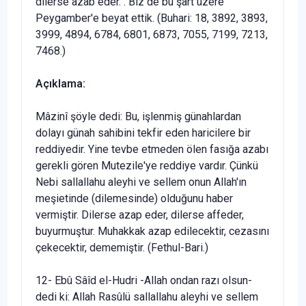
dilerse azab eder.". Biz de bu şart üzere
Peygamber'e beyat ettik. (Buhari: 18, 3892, 3893,
3999, 4894, 6784, 6801, 6873, 7055, 7199, 7213,
7468.)
Açıklama:
Mâzinî şöyle dedi: Bu, işlenmiş günahlardan
dolayı günah sahibini tekfir eden haricilere bir
reddiyedir. Yine tevbe etmeden ölen fasığa azabı
gerekli gören Mutezile'ye reddiye vardır. Çünkü
Nebi sallallahu aleyhi ve sellem onun Allah'ın
meşietinde (dilemesinde) olduğunu haber
vermiştir. Dilerse azap eder, dilerse affeder,
buyurmuştur. Muhakkak azap edilecektir, cezasını
çekecektir, dememiştir. (Fethul-Bari.)
12- Ebû Sâîd el-Hudri -Allah ondan razı olsun-
dedi ki: Allah Rasûlü sallallahu aleyhi ve sellem