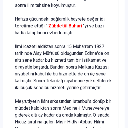
sonra ilim tahsine koyulmuştur.
Hafıza gücündeki sağlamlık hayrete değer idi,
tercüme
ettiği "
Zübdetül Buhari
"yi ve bazı
hadîs kitaplarını ezberlemişti.
İlmî icazeti aldıktan sonra 15 Muharrem 1927
tarihinde Alay Müftüsü olduğundan Edirne'de on
altı sene kadar bu hizmeti tam bir istikamet ve
dirayetle başardı. Bundan sonra Malkara Kazası,
niyabetini kabul ile bu hizmette de on üç sene
kalmıştır. Sonra Tekirdağ niyabetine yükselti­lerek
iki buçuk sene bu hizmeti yerine getirmiştir:
Meşrutiyetin ilânı arkasından İstanbul'a dönüp bir
müddet kaldıktan sonra Medine-i Münevvere'ye
giderek altı ay kadar da orada kalmıştır. O sırada
Hicaz tarafına gelen Mısır Hidîvi Abbas Hilmi