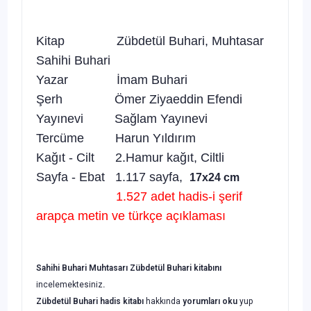
Kitap Zübdetül Buhari, Muhtasar
Sahihi Buhari
Yazar İmam Buhari
Şerh Ömer Ziyaeddin Efendi
Yayınevi Sağlam Yayınevi
Tercüme Harun Yıldırım
Kağıt - Cilt 2.Hamur kağıt, Ciltli
Sayfa - Ebat 1.117 sayfa,
17x24 cm
1.527 adet hadis-i şerif
arapça metin ve türkçe açıklaması
Sahihi Buhari Muhtasarı Zübdetül Buhari
kitabını
incelemektesiniz
.
Zübdetül Buhari
hadis kitabı
hakkında
yorumları oku
yup