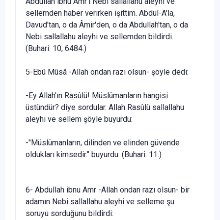
Abdullah ibnu Amr'ı Nebi sallallahu aleyhi ve
sellem­den haber verirken işittim. Abdul-A'la,
Davud'tan, o da Âmir'den, o da Abdullah'tan, o da
Nebi sallallahu aleyhi ve sellemden bildirdi.
(Buhari: 10, 6484.)
5-Ebû Mûsâ -Allah ondan razı olsun- şöyle dedi:
-Ey Allah'ın Rasûlü! Müslümanların hangisi
üstündür? diye sordular. Allah Rasûlü sallallahu
aleyhi ve sellem şöyle buyurdu:
-"Müslümanların, dilinden ve elinden güvende
oldukları kimsedir." buyurdu. (Buhari: 11.)
6- Abdullah ibnu Amr -Allah ondan razı olsun- bir
adamın Nebi sal­lallahu aleyhi ve selleme şu
soruyu sorduğunu bildirdi: