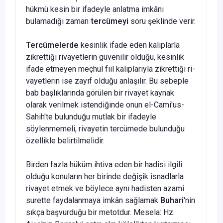
hükmü kesin bir ifadeyle anlatma imkânı
bulamadığı zaman
tercümeyi
soru şeklinde verir.
Tercümelerde
kesinlik ifade eden kalıplarla
zikrettiği rivayetlerin gü­venilir olduğu, kesinlik
ifade etmeyen meçhul fiil kalıplarıyla zikrettiği ri­
vayetlerin ise zayıf olduğu anlaşılır. Bu sebeple
bab başlıklarında görülen bir rivayet kaynak
olarak verilmek istendiğinde onun el-Cami'us-
Sahih'te bulunduğu mutlak bir ifadeyle
söylenmemeli, rivayetin tercümede bulun­duğu
özellikle belirtilmelidir.
Birden fazla hüküm ihtiva eden bir hadisi ilgili
olduğu konuların her birinde değişik isnadlarla
rivayet etmek ve böylece aynı hadisten azami
surette faydalanmaya imkân sağlamak
Buhari
'nin
sıkça başvurduğu bir metotdur. Mesela: Hz.