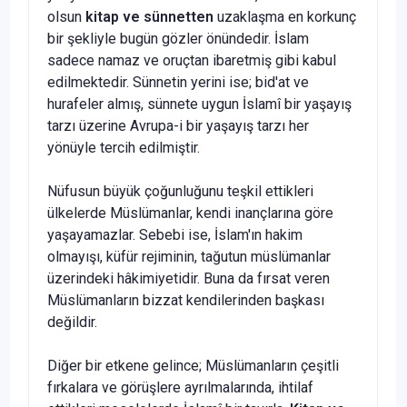
olsun
kitap ve sünnetten
uzaklaşma en korkunç
bir şekliyle bugün gözler önündedir. İslam
sadece namaz ve oruçtan ibaretmiş gibi kabul
edilmektedir. Sünnetin yerini ise; bid'at ve
hurafeler almış, sünnete uy­gun İslamî bir yaşayış
tarzı üzerine Avrupa-i bir yaşayış tarzı her
yönüyle tercih edilmiştir.
Nüfusun büyük çoğunluğunu teşkil ettikleri
ülkelerde Müslümanlar, kendi inançlarına göre
yaşayamazlar. Sebebi ise, İslam'ın hakim
olmayışı, küfür rejiminin, tağutun müslümanlar
üzerindeki hâkimiyetidir. Buna da fırsat veren
Müslümanların bizzat kendilerinden başkası
değildir.
Diğer bir etkene gelince; Müslümanların çeşitli
fırkalara ve görüşle­re ayrılmalarında, ihtilaf