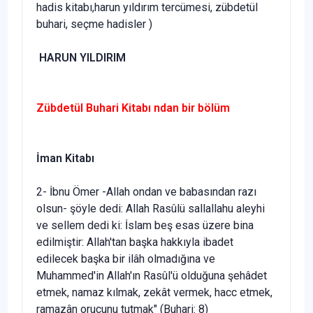
hadis kitabı,harun yıldırım tercümesi, zübdetül
buhari, seçme hadisler
)
HARUN YILDIRIM
Zübdetül Buhari Kitabı ndan bir bölüm
İman Kitabı
2- İbnu Ömer -Allah ondan ve babasından razı
olsun- şöyle dedi: Al­lah Rasûlü sallallahu aleyhi
ve sellem dedi ki: İslam beş esas üzere bina
edilmiştir: Allah'tan başka hakkıyla ibadet
edilecek başka bir ilâh olmadığına ve
Muhammed'in Allah'ın Rasûl'ü oldu­ğuna şehâdet
etmek, namaz kılmak, zekât vermek, hacc etmek,
ramazân orucunu tutmak" (Buhari: 8)