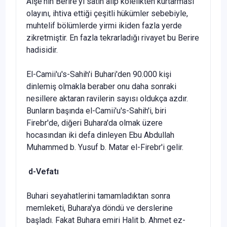
Aişe'nin Berire'yi satın alıp kölelikten kurtarması
olayını, ihtiva ettiği çeşitli hükümler sebebiyle,
muhtelif bölümlerde yir­mi ikiden fazla yerde
zikretmiştir. En fazla tekrarladığı rivayet bu Berire
hadisidir.
El-Camii'u's-Sahih'i Buhari'den 90.000 kişi
dinlemiş olmakla beraber onu daha sonraki
nesillere aktaran ravilerin sayısı oldukça azdır.
Bunların başında el-Camii'u's-Sahih'i, biri
Firebr'de, diğeri Buhara'da olmak üzere
hocasından iki defa dinleyen Ebu Abdullah
Muhammed b. Yusuf b. Matar el-Firebr'i gelir.
d-Vefatı
Buhari seyahatlerini tamamladıktan sonra
memleketi, Buhara'ya döndü ve derslerine
başladı. Fakat Buhara emiri Halit b. Ahmet ez-