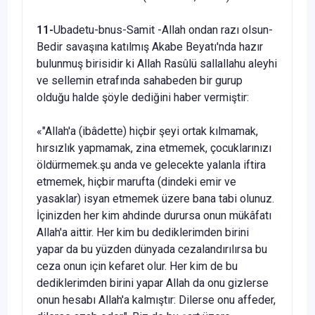
11-
Ubadetu-bnus-Samit -Allah ondan razı olsun-
Bedir savaşına ka­tılmış Akabe Beyatı'nda hazır
bulunmuş birisidir ki Allah Rasûlü sallalla­hu aleyhi
ve sellemin etrafında sahabeden bir gurup
olduğu halde şöyle dediğini haber vermiştir:
«"Allah'a (ibâdette) hiçbir şeyi ortak kılmamak,
hırsızlık yapmamak, zina etmemek, çocuklarınızı
öldürmemek.şu anda ve gelecekte yalanla if­tira
etmemek, hiçbir marufta (dindeki emir ve
yasaklar) isyan etmemek üzere bana tabi olunuz.
İçinizden her kim ahdinde durursa onun mükâfatı
Allah'a aittir. Her kim bu dediklerimden birini
yapar da bu yüzden dünya­da cezalandırılırsa bu
ceza onun için kefaret olur. Her kim de bu
dedikle­rimden birini yapar Allah da onu gizlerse
onun hesabı Allah'a kalmıştır: Dilerse onu affeder,