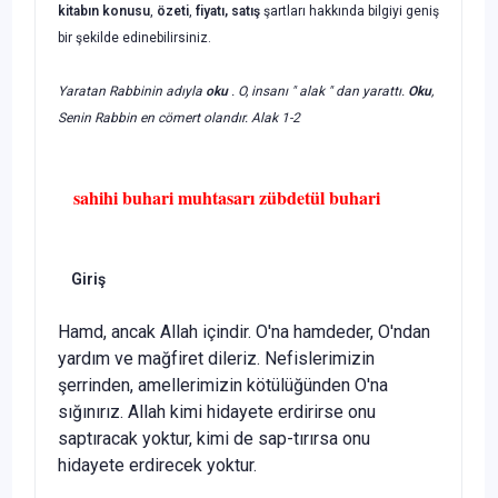
kitabın
konusu
,
özeti
,
fiyatı, satış
şartları hakkında bilgiyi geniş
bir şekilde edinebilirsiniz.
Yaratan Rabbinin adıyla
oku
. O, insanı " alak " dan yarattı.
Oku
,
Senin Rabbin en cömert olandır. Alak 1-2
sahihi buhari muhtasarı zübdetül buhari
Giriş
Hamd, ancak Allah içindir. O'na hamdeder, O'ndan
yardım ve mağ­firet dileriz. Nefislerimizin
şerrinden, amellerimizin kötülüğünden O'na
sığınırız. Allah kimi hidayete erdirirse onu
saptıracak yoktur, kimi de sap-tırırsa onu
hidayete erdirecek yoktur.