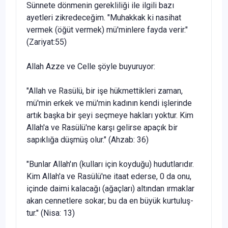
Sünnete dönmenin gerekliliği ile ilgili bazı
ayetleri zikredece­ğim. "Muhakkak ki nasihat
vermek (öğüt vermek) mü'minlere fayda verir."
(Zariyat:55)
Allah Azze ve Celle şöyle buyuruyor:
"Allah ve Rasülü, bir işe hükmettikleri zaman,
mü'min erkek ve mü'min kadının kendi işlerinde
artık başka bir şeyi seçmeye hakla­rı yoktur. Kim
Allah'a ve Rasülü'ne karşı gelirse apaçık bir
sapıklığa düşmüş olur." (Ahzab: 36)
"Bunlar Allah'ın (kulları için koyduğu) hudutlarıdır.
Kim Allah'a ve Rasülü'ne itaat ederse, 0 da onu,
içinde daimi kalacağı (ağaçları) altından ırmaklar
akan cennetlere sokar; bu da en büyük kurtuluş­
tur." (Nisa: 13)