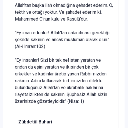
Allah'tan başka ilah olmadığına şehadet ederim. O,
tektir ve ortağı yoktur. Ve şahadet ederim ki,
Muhammed O'nun kulu ve Rasülü'dür.
"Ey iman edenler! Allah'tan sakınılması gerektiği
şekilde sakının ve ancak müslüman olarak ölün."
(Al-i İmran:102)
"Ey insanlar! Sizi bir tek nefisten yaratan ve
ondan da eşini ya­ratan ve ikisinden bir çok
erkekler ve kadınlar üretip yayan Rabbi-nizden
sakının. Adını kullanarak birbirinizden dilekte
bulunduğunuz Allah'tan ve akrabalık haklarına
riayetsizlikten de sakının. Şüphesiz Allah sizin
üzerinizde gözetleyicidir." (Nisa: 1)
Zübdetül Buhari