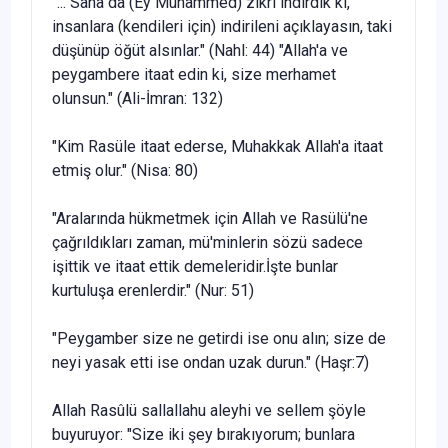
"... Sana da (Ey Muhammed) zikri indirdik ki,
insanlara (kendile­ri için) indirileni açıklayasın, taki
düşünüp öğüt alsınlar." (Nahl: 44) "Allah'a ve
peygambere itaat edin ki, size merhamet
olunsun." (Ali-İmran: 132)
"Kim Rasüle itaat ederse, Muhakkak Allah'a itaat
etmiş olur." (Nisa: 80)
"Aralarında hükmetmek için Allah ve Rasülü'ne
çağrıldıkları za­man, mü'minlerin sözü sadece
işittik ve itaat ettik demeleridir.İşte bunlar
kurtuluşa erenlerdir." (Nur: 51)
"Peygamber size ne getirdi ise onu alın; size de
neyi yasak etti ise ondan uzak durun." (Haşr:7)
Allah Rasûlü sallallahu aleyhi ve sellem şöyle
buyuruyor: "Size iki şey bırakıyorum; bunlara