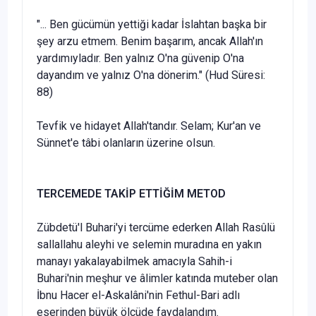
"... Ben gücümün yettiği kadar İslahtan başka bir
şey arzu etmem. Benim başarım, ancak Allah'ın
yardımıyladır. Ben yalnız O'na güvenip O'na
dayandım ve yalnız O'na dönerim." (Hud Süresi:
88)
Tevfik ve hidayet Allah'tandır. Selam; Kur'an ve
Sünnet'e tâbi olanla­rın üzerine olsun.
TERCEMEDE TAKİP ETTİĞİM METOD
Zübdetü'l Buhari'yi tercüme ederken Allah Rasûlü
sallallahu aleyhi ve selemin muradına en yakın
manayı yakalayabilmek amacıyla Sahih-i
Buhari'nin meşhur ve âlimler katında muteber olan
İbnu Hacer el-Askalâni'nin Fethul-Bari adlı
eserinden büyük ölçüde faydalandım.