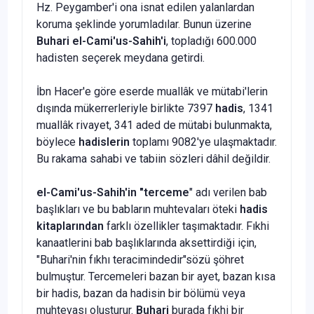
Hz. Peygamber'i ona isnat edilen yalanlardan
koruma şeklinde yorumladılar. Bunun üzerine
Buhari el-Cami'us-Sahih'i
, topladığı 600.000
hadisten seçerek meydana getirdi.
İbn Hacer'e göre eserde muallâk ve mütabi'lerin
dışında mükerrerleriyle birlikte 7397
hadis
, 1341
muallâk rivayet, 341 aded de mütabi bu­lunmakta,
böylece
hadislerin
toplamı 9082'ye ulaşmaktadır.
Bu rakama sahabi ve tabiin sözleri dâhil değildir.
el-Cami'us-Sahih'in "terceme
" adı verilen bab
başlıkları ve bu babların muhtevaları öteki
hadis
kitaplarından
farklı özellikler taşımaktadır. Fıkhi
kanaatlerini bab başlıklarında aksettirdiği için,
"Buhari'nin fıkhı teracimindedir"sözü şöhret
bulmuştur. Tercemeleri bazan bir ayet, bazan kısa
bir hadis, bazan da hadisin bir bölümü veya
muhtevası oluşturur.
Bu­hari
burada fıkhi bir