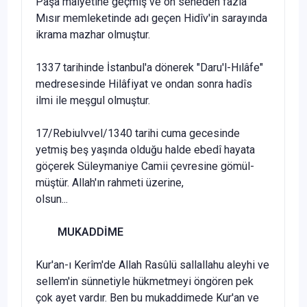
Paşa maiyetine geç­miş ve on seneden fazla
Mısır memleketinde adı geçen Hidîv'in sarayında
ikrama mazhar olmuştur.
1337 tarihinde İstanbul'a dönerek "Daru'l-Hılâfe"
medresesinde Hilâfiyat ve ondan sonra hadîs
ilmi ile meşgul olmuştur.
17/Rebiulvvel/1340 tarihi cuma gecesinde
yetmiş beş yaşında ol­duğu halde ebedî hayata
göçerek Süleymaniye Camii çevresine gömül­
müştür. Allah'ın rahmeti üzerine,
olsun...
MUKADDİME
Kur'an-ı Kerîm'de Allah Rasûlü sallallahu aleyhi ve
sellem'in sünnetiyle hükmetmeyi öngören pek
çok ayet vardır. Ben bu mukaddimede Kur'an ve