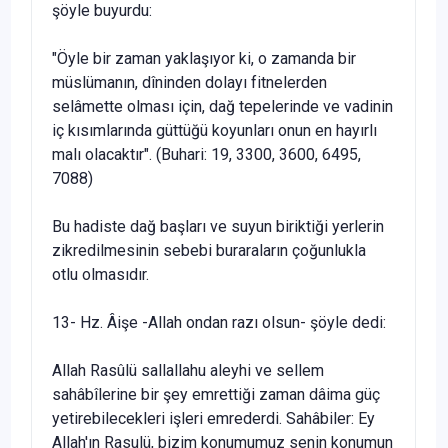
şöyle buyurdu:
"Öyle bir zaman yaklaşıyor ki, o zamanda bir
müslümanın, dîninden dolayı fitnelerden
selâmette olması için, dağ tepelerinde ve vadinin
iç kı­sımlarında güttüğü koyunları onun en hayırlı
malı olacaktır". (Buhari: 19, 3300, 3600, 6495,
7088)
Bu hadiste dağ başları ve suyun biriktiği yerlerin
zikredilmesinin sebe­bi buraraların çoğunlukla
otlu olmasıdır.
13- Hz. Âişe -Allah ondan razı olsun- şöyle dedi:
Allah Rasûlü sallallahu aleyhi ve sellem
sahâbîlerine bir şey emrettiği zaman dâima güç
yetirebilecekleri işleri emrederdi. Sahâbiler: Ey
Allah'ın Rasulü, bizim konumumuz senin konumun