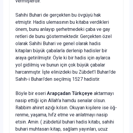
vermişlerdir.
Sahihi Buhari de gerçekten bu övgüyü hak
etmiştir. Hadis uleması­nın bu kitaba verdikleri
önem, bunu anlayıp şerhetmedeki çaba ve gay
retleri de bunu göstermektedir. Gerçekten özel
olarak Sahihi Buhari ve genel olarak hadis
kitapları büyük çabalarla derlenip hadisler bir
araya getirilmiştir. Öyle ki bir hadis için aylarca
yol gidilmiş ve bunun için çok büyük çabalar
harcanmıştır. İşte elinizdeki bu Zübdet'l Buhari'de
Sahih-i Buhari'den seçilmiş 1527 hadistir.
Böyle bir eseri
Arapçadan Türkçeye
aktarmayı
nasip ettiği için Allah'a hamdu senalar olsun.
Rabbim ahiret azığı kılsın. Okuyan kişilere ise öğ­
renme, yaşama, hıfz etme ve anlatmayı nasip
etsin. Amin. (
zübdetül buhari hadis kitabı, sahihi
buhari muhtasarı kitap, sağlam yayınları, ucuz