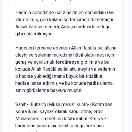
Hadisin senedinde ise zincirin en sonundaki ravi
zikredilmiş, geri kalanı ise tercüme edilmemiştir.
Ancak hadisin senedi, Arapça metninde olduğu
gibi nakledilmiştir.
Hadisleri tercüme ederken Allah Rasûlü sallallahu
aleyhi ve selemin muradının hâsıl olabilmesi için
geniş ve açıklamalı
tercümeye
gidilmiş ve bu
konuda Allah Rasûlü sallallahu aleyhi ve sellemin
o hadise yüklediği mana büyük bir titizlikle
hadise lanse edilmiş ve bu konuda
hadis
ulema­
sının görüşlerine başvurulmuştur.
Sahih-i Buhari'yi Müslümanlar Kurân-ı Kerim'den
sonra ikinci kay­nak olarak kabul etmişlerdir.
Muhammed Ümmeti bu kitabı kabul etmiş ve
hadislerin tamamının sahih olduğu hükmünü