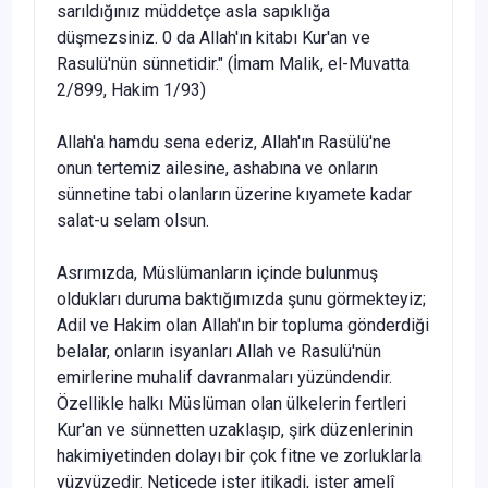
sarıldığınız müddetçe asla sapık­lığa
düşmezsiniz. 0 da Allah'ın kitabı Kur'an ve
Rasulü'nün sünnetidir." (İmam Malik, el-Muvatta
2/899, Hakim 1/93)
Allah'a hamdu sena ederiz, Allah'ın Rasülü'ne
onun tertemiz ailesi­ne, ashabına ve onların
sünnetine tabi olanların üzerine kıyamete kadar
salat-u selam olsun.
Asrımızda, Müslümanların içinde bulunmuş
oldukları duruma bak­tığımızda şunu görmekteyiz;
Adil ve Hakim olan Allah'ın bir topluma gönderdiği
belalar, onların isyanları Allah ve Rasulü'nün
emirlerine mu­halif davranmaları yüzündendir.
Özellikle halkı Müslüman olan ülkelerin fertleri
Kur'an ve sünnetten uzaklaşıp, şirk düzenlerinin
hakimiyetinden dolayı bir çok fitne ve zorluklarla
yüzyüzedir. Neticede ister itikadi, ister amelî