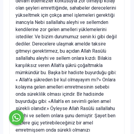
devam edemezler kor­kusuyla zor olmayıp kolay
olan şeyleri emrettiğinde, sahabeler derecelerini
yükseltmek için çokça amel işlemeleri gerektiği
inancıyla Nebi sallallahu aleyhi ve sellemden
kendilerine zor gelen amelleri yüklemelerini
istediler. Ve bizim durumumuz senin ki gibi değil
dediler. Derecelere ulaşmak amel­de taksire
gitmeyi gerektirmez, bu açıdan Allah Rasûlü
sallallahu aleyhi ve sellem onlara kızdı. Bilakis
karşılıksız veren Allah'a şükrü çoğaltmakla
mümkündür bu. Başka bir hadiste buyurduğu gibi:
« Allah'a şükreden bir kul olmayayım mı?» Onlara
kolayına gelen amelleri emretmesinin sebebi
onda süreklilik olması içindir. Bir hadisinde
buyurduğu gibi: «Allah'a en se­vimli gelen amel
sürekli olanıdır.» Öyleyse Allah Rasûlü sallallahu
aleyhi ve sellem onlara şunu demiştir: Şayet ben
sizlere güç yetirebileceğiniz bir amel
emretmişsem onda sürekli olmanızı