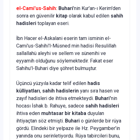
eI-Cami'us-Sahih:
Buhari
'nin Kur'an-ı Kerim'den
sonra en güve­nilir
kitap
olarak kabul edilen
sahih
hadisleri
toplayan eseri.
İbn Hacer el-Askalani eserin tam isminin el-
Cami'us-Sahihi'l-Müsned min hadisi Resulillah
sallallahü aleyhi ve sellem ve sünenihi ve
eyyamih olduğunu söylemektedir. Fakat eser
Sahihu'l-Buhari diye şöhret bulmuştur.
Üçüncü yüzyıla kadar telif edilen
hadis
külliyatları
,
sahih hadislerin
yanı sıra hasen ve
zayıf hadisleri de ihtiva etmekteydi.
Buhari'
nin
hocası İshak b. Rahuye, sadece
sahih hadisleri
ihtiva eden
muhtasar bir kitaba
duyulan
ihtiyaçtan söz etmişti.
Buhari
o günlerde bir rüya
gördü. Elindeki bir yelpaze ile Hz. Peygamber'in
yanında onu serinletiyordu. Rüya tabircileri bunu,