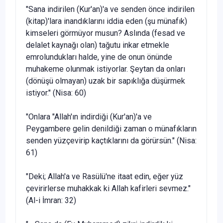
"Sana indirilen (Kur'an)'a ve senden önce indirilen
(kitap)'lara inandıklarını iddia eden (şu münafık)
kimseleri görmüyor musun? Aslında (fesad ve
delalet kaynağı olan) tağutu inkar etmekle
emrolundukları halde, yine de onun önünde
muhakeme olunmak istiyor­lar. Şeytan da onları
(dönüşü olmayan) uzak bir sapıklığa düşürmek
istiyor." (Nisa: 60)
"Onlara "Allah'ın indirdiği (Kur'an)'a ve
Peygambere gelin denil­diği zaman o münafıkların
senden yüzçevirip kaçtıklarını da görür­sün." (Nisa:
61)
"Deki; Allah'a ve Rasülü'ne itaat edin, eğer yüz
çevirirlerse mu­hakkak ki Allah kafirleri sevmez."
(Al-i İmran: 32)