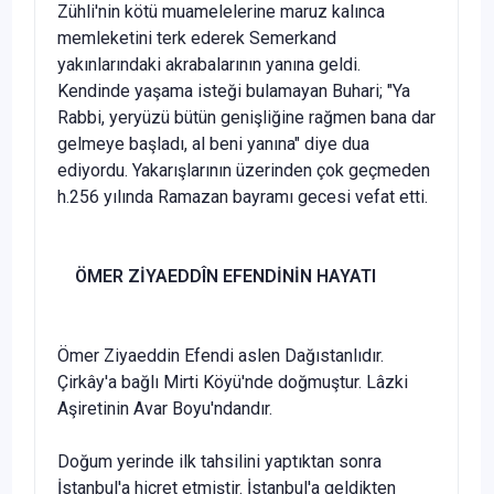
Zühli'nin kötü muamelelerine maruz kalınca
memleketini terk ederek Semerkand
yakınlarındaki akrabalarının yanına geldi.
Kendinde yaşama isteği bulamayan Buhari; "Ya
Rabbi, yeryüzü bütün genişliğine rağmen bana dar
gelmeye başladı, al beni yanına" diye dua
ediyordu. Yakarışları­nın üzerinden çok geçmeden
h.256 yılında Ramazan bayramı gecesi vefat etti.
ÖMER ZİYAEDDÎN EFENDİNİN HAYATI
Ömer Ziyaeddin Efendi aslen Dağıstanlıdır.
Çirkây'a bağlı Mirti Köyü'nde doğmuştur. Lâzki
Aşiretinin Avar Boyu'ndandır.
Doğum yerinde ilk tahsilini yaptıktan sonra
İstanbul'a hicret etmiş­tir. İstanbul'a geldikten