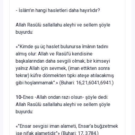
- İslâm'ın hangi hasletleri daha hayırlıdır?
Allah Rasûlü sallallahu aleyhi ve sellem şöyle
buyurdu:
«"Kimde şu üç haslet bulunursa îmânın tadını
almış olur: Allah ve Rasûl'ü kendisine
başkalarından daha sevgili olmak; bir kimseyi
yalnız Allah için sevmek, (iman ettikten sonra
tekrar) küfre dönmekten tıpkı ateşe atılacakmış
gibi hoşlanmamak".» (Buhari: 16,21,6041,6941.)
10-
Enes -Allah ondan razı olsun- şöyle dedi:
Allah Rasûlü sallallahu aleyhi ve sellem şöyle
buyurdu:
«"Ensar sevgisi iman alameti, Ensar'a buğzetmek
ise nifak alameti­dir."» (Buhari: 17, 3784.)