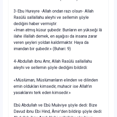
3-Ebu Hureyre -Allah ondan razı olsun- Allah
Rasûlü sallallahu aley­hi ve sellemin şöyle
dediğini haber vermiştir:
«İman atmış küsur şubedir. Bunların en yükseği lâ
ilahe illallah demek, en aşağısı da insana zarar
veren şeyleri yoldan kaldırmaktır. Haya da
imandan bir şubedir.» (Buhari: 9)
4-Abdullah ibnu Amr, Allah Rasûlü sallallahu
aleyhi ve sellemin şöy­le dediğini bildirdi:
«Müslüman, Müslümanların elinden ve dilinden
emin oldukları kimsedir, muhacir ise Allah'ın
yasaklarını terk eden kimsedir.»
Ebû Abdullah ve Ebû Muâviye şöyle dedi: Bize
Davud ibnu Ebi Hind, Âmir'den bildirip şöyle dedi: