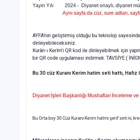
Yayın Yılı 2024 - Diyanet onaylı, diyanet m
Aynı sayfa da cüz, sure adları, sayfa num
AYFA'nın geliştirmiş olduğu bu teknoloji sayesinde
dinleyebileceksiniz.
Kurân-ı Kerîm'i QR kod ile dinleyebilmek için ya
bir QR code uygulaması indirmek. TAVSİYE ( İN
Bu 30 cüz Kuranı Kerim hatim seti hattı, Hafız 
Diyanet İşleri Başkanlığı Mushafları İnceleme v
Bu Orta boy 30 Cüz Kuranı Kerim hatmi şerif seti ni, kred