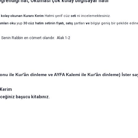
ğrendiği hat, Okuması çok kolay bilgisayar hatlı
lı, kolay okunan Kuranı Kerim
Hatmi şerif cüz
seti
ni incelemektesiniz.
umları oku
yup
30 cüz
hatim setinin
fiyatı, satış
şartları
ve
bilgiyi geniş bir şekilde edine
, Senin Rabbin en cömert olandır. Alak 1-2
u ile Kur'ân dinleme ve AYFA Kalemi ile Kur'ân dinleme) İster sayf
 Kerim
ceğiniz başucu kitabınız.