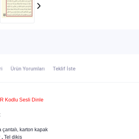
ri
Ürün Yorumları
Teklif İste
R Kodlu Sesli Dinle
t
 çantalı, karton kapak
 ,
Tel dikiş