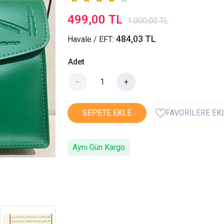
499,00 TL
1.000,00 TL
484,03 TL
Havale / EFT:
Adet
-
+
SEPETE EKLE
FAVORİLERE EK
Aynı Gün Kargo