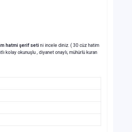
rim
hatmi şerif seti
ni incele diniz.
(
30 cüz hatim
hatlı kolay okunuşlu , diyanet onaylı, mühürlü kuran