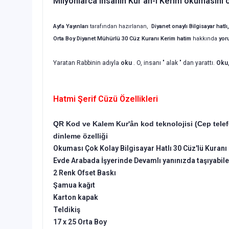
Milyonlarca insanın Kur'ân-ı Kerim okumasını ö
Ayfa Yayınları
tarafından hazırlanan,
Diyanet onaylı Bilgisayar hat
Orta
Boy Diyanet Mühürlü 30 Cüz Kuranı Kerim hatim
hakkında
yor
Yaratan Rabbinin adıyla
oku
. O, insanı " alak " dan yarattı.
Oku
Hatmi Şerif Cüzü Özellikleri
QR Kod ve Kalem Kur'ân kod teknolojisi (Cep telefon
dinleme özelliği
Okuması Çok Kolay Bilgisayar Hatlı 30 Cüz'lü Kuranı
Evde Arabada İşyerinde Devamlı yanınızda taşıyabile
2 Renk Ofset Baskı
Şamua kağıt
Karton kapak
Teldikiş
17 x 25 Orta Boy