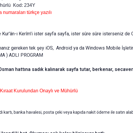
ühürlü Kod: 234Y
araları türkçe yazılı
 Kur'ân-ı Kerîm'i ister sayfa sayfa, ister sûre sûre isterseniz de
pmanız gereken tek şey iOS, Android ya da Windows Mobile İşleti
İGMA ) ADLI PROGRAM
Osman hattına sadık kalınarak sayfa tutar, berkenar, secavendli
e Kıraat Kurulundan Onaylı ve Mühürlü
i kartı, banka havalesi, posta çeki veya kapıda nakit ödeme ile satın alabil