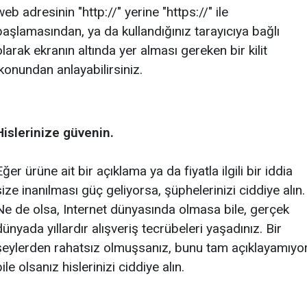
web adresinin "http://" yerine "https://" ile
başlamasından, ya da kullandığınız tarayıcıya bağlı
olarak ekranın altında yer alması gereken bir kilit
ikonundan anlayabilirsiniz.
Hislerinize güvenin.
Eğer ürüne ait bir açıklama ya da fiyatla ilgili bir iddia
size inanılması güç geliyorsa, şüphelerinizi ciddiye alın.
Ne de olsa, Internet dünyasında olmasa bile, gerçek
dünyada yıllardır alışveriş tecrübeleri yaşadınız. Bir
şeylerden rahatsız olmuşsanız, bunu tam açıklayamıyo
bile olsanız hislerinizi ciddiye alın.