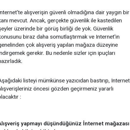
İnternet'te alışverişin güvenli olmadığına dair yaygın bir
kanı mevcut. Ancak, gerçekte güvenlik ile kastedilen
şeyler üzerinde bir görüş birliği de yok. Güvenlik
konusunu biraz daha somutlaştırmak ve Internet'in
genelinden çok alışveriş yapılan mağaza düzeyine
indirgemek gerekir. Bu nedenle sizler için ipuçları
hazırladık.
Aşağıdaki listeyi mümkünse yazıcıdan bastırıp, Internet
alışverişleriniz öncesi gözden geçirmeniz yararlı
olacaktır :
Alışveriş yapmayı düşündüğünüz İnternet mağazası