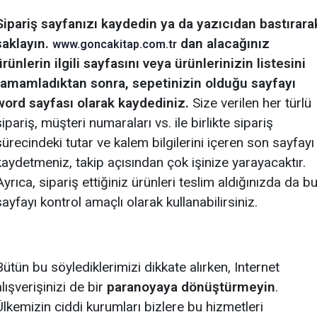
Sipariş sayfanızı kaydedin ya da yazıcıdan bastırara
saklayın.
dan alacağınız
www.goncakitap.com
.tr
ürünlerin ilgili sayfasını veya ürünlerinizin listesini
tamamladıktan sonra, sepetinizin olduğu sayfayı
word sayfası olarak kaydediniz
.
Size verilen her türlü
sipariş, müşteri numaraları vs. ile birlikte sipariş
sürecindeki tutar ve kalem bilgilerini içeren son sayfayı
kaydetmeniz, takip açısından çok işinize yarayacaktır.
Ayrıca, sipariş ettiğiniz ürünleri teslim aldığınızda da b
sayfayı kontrol amaçlı olarak kullanabilirsiniz.
Bütün bu söylediklerimizi dikkate alırken, Internet
alışverişinizi de bir
paranoyaya dönüştürmeyin
.
Ülkemizin ciddi kurumları bizlere bu hizmetleri