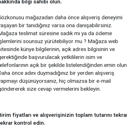
hakkında bilgi sahibi olun.
Sözkonusu mağazadan daha önce alışveriş deneyimi
yaşayan bir tanıdığınız varsa ona danışabilirsiniz.
Mağaza teslimat süresine sadık mı ya da ödeme
işlemlerini sounsuz yürütebiliyor mu ? Mağaza web
sitesinde künye bilgilerinin, açık adres bilgisinin ve
gerektiğinde başvurulacak yetkililerin isim ve
telefonlarının açık bir şekilde listelendiğinden emin olun
Daha önce adını duymadığınız bir yerden alışveriş
yapmayı düşünüyorsanız, hiç olmazsa bir e-mail
göndererek size cevap vermelerini bekleyin.
Birim fiyatları ve alışverişinizin toplam tutarını tekra
tekrar kontrol edin.