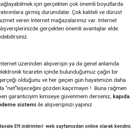
sağlayabilmek için gerçekten çok önemli boyutlarda
yatırımlara girmiş durumdalar. Çok kaliteli ve dürüst
hizmet veren Internet mağazalarımız var. Internet
alışverişlerinizde gerçekten önemli avantajlar elde
edebilirsiniz.
İnternet üzerinden alışverişin ya da genel anlamda
elektronik ticaretin içinde bulunduğumuz çağın bir
gerçeği olduğunu ve her geçen gün hayatımızın daha
da "net"leşeceğini gözden kaçırmayın ! Buna rağmen
ben garanticiyim kimseye güvenmem derseniz,
kapıda
ödeme sistemi
ile alışverişinizi yapınız
Havale Eft indirimleri web sayfamızdan online olarak kendini