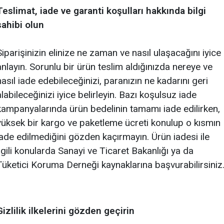
Teslimat, iade ve garanti koşulları hakkında bilgi
sahibi olun
Siparişinizin elinize ne zaman ve nasıl ulaşacağını iyice
anlayın. Sorunlu bir ürün teslim aldığınızda nereye ve
nasıl iade edebileceğinizi, paranızın ne kadarını geri
alabileceğinizi iyice belirleyin. Bazı koşulsuz iade
kampanyalarında ürün bedelinin tamamı iade edilirken,
yüksek bir kargo ve paketleme ücreti konulup o kısmın
iade edilmediğini gözden kaçırmayın. Ürün iadesi ile
ilgili konularda Sanayi ve Ticaret Bakanlığı ya da
Tüketici Koruma Derneği kaynaklarına başvurabilirsiniz
Gizlilik ilkelerini gözden geçirin