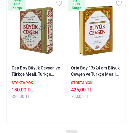
Aynı
Aynı
Gün
Gün
Kargo
Kargo
Cep Boy Büyük Cevşen ve
Orta Boy 17x24 cm Büyük
Türkçe Meali, Türkçe
Cevşen ve Türkçe Meali
Okunuşlu, Ashab-ı Bedir
Türkçe Okunuşlu Sağlam
STOKTA YOK
STOKTA YOK
ve Celcelütiyeli
180,00 TL
425,00 TL
320,00 TL
700,00 TL