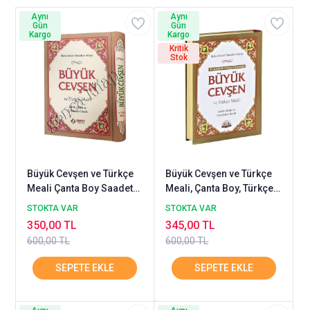
Aynı
Aynı
Gün
Gün
Kargo
Kargo
Kritik
Stok
Büyük Cevşen ve Türkçe
Büyük Cevşen ve Türkçe
Meali Çanta Boy Saadet
Meali, Çanta Boy, Türkçe
Yayınevi
Okunuşlu, SAĞLAM YAYIN
STOKTA VAR
STOKTA VAR
350,00 TL
345,00 TL
600,00 TL
600,00 TL