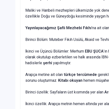
Maliki ve Hanbeli mezhepleri ülkemizde yok denec
özellikle Doğu ve Güneydoğu kesiminde yaygın ha
Yayınlayacağımız Şafii Mezhebi Fıkhı
’na ait ola
Birinci Bölüm: Muteber Fıkıh Usülü, Akaid ve Tevh
İkinci ve Üçüncü Bölümler: Merhum
EBU ŞUCA
’ı
olarak okutulup ezberletilen ve halk arasında İBN
hadislerle
şerhi
yapılmıştır.
Arapça metine ait olan
türkçe tercümede
gerekli
sorunu oluşturmaz.
Kitabı okuyan
hemen müşahed
Birinci özellik: Sayfaların üst kısmında yer alan
Ar
İkinci özellik: Arapça metnin hemen altında yer al