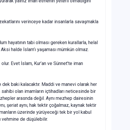
yurarak yalnız iman etmenin yeterli olmadığını
 zekatlarını verinceye kadar insanlarla savaşmakla
um hayatının tabi olması gereken kurallarla, helal
. Aksi halde İslam’ı yaşaması mümkün olmaz.
e olur. Evet İslam, Kur’an ve Sünnet’te iman
te dek baki kalacaktır. Maddi ve manevi olarak her
sahibi olan imamların içtihadları neticesinde bir
 mezhepler arasnda değil. Aynı mezhep dairesinin
nı, şeriat aynı, hak tektir çoğalmaz, kaynak tektir
ümanların üzerinde yürüyeceği tek bir yol kabul
u vehmine de düşülebilir.