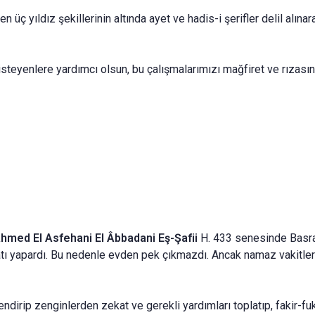
n üç yıldız şekillerinin altında ayet ve hadis-i şerifler delil alınar
teyenlere yardımcı olsun, bu çalışmalarımızı mağfiret ve rızasına
hmed El Asfehani El Âbbadani Eş-Şafii
H. 433 senesinde Basra'
atı yapardı. Bu nedenle evden pek çıkmazdı. Ancak namaz vakitleri
irip zenginler­den zekat ve gerekli yardımları toplatıp, fakir-fuka