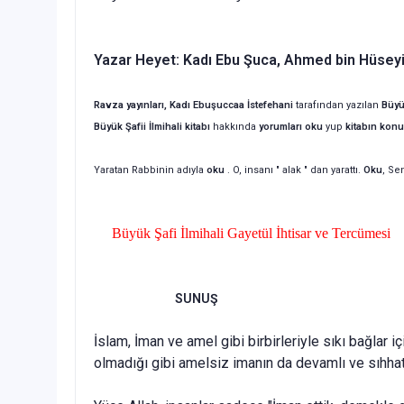
Yazar Heyet: Kadı Ebu Şuca, Ahmed bin Hüseyi
Ravza yayınları, Kadı Ebuşuccaa İstefehani
tarafından yazılan
Büyük
Büyük Şafii İlmihali
kitabı
hakkında
yorumları oku
yup
kitabın
konu
Yaratan Rabbinin adıyla
oku
. O, insanı " alak " dan yarattı.
Oku
, Se
Büyük Şafi İlmihali Gayetül İhtisar ve Tercümesi
SUNUŞ
İslam, İman ve amel gibi birbirleriyle sıkı bağlar
olmadığı gibi amelsiz imanın da devamlı ve sıhhat