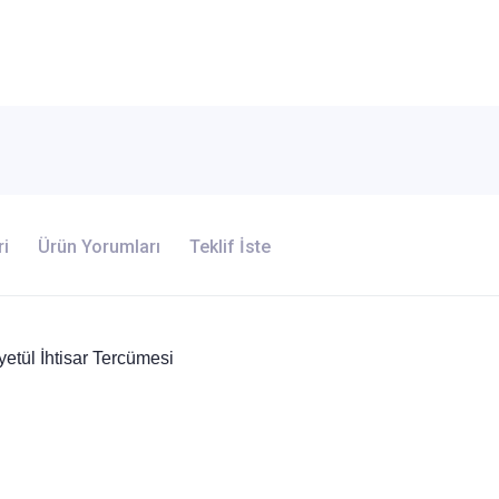
ri
Ürün Yorumları
Teklif İste
tül İhtisar Tercümesi