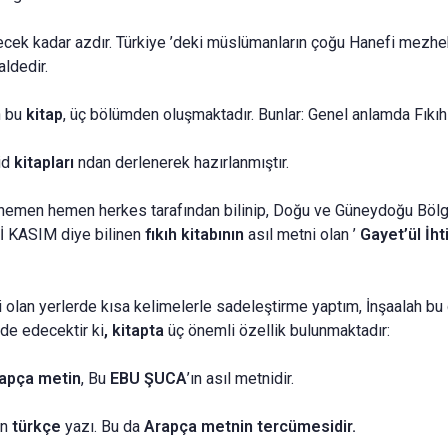
ek kadar azdır. Türkiye ’deki müslümanların çoğu Hanefi mezhebi
ldedir.
n bu
kitap
, üç bölümden oluşmaktadır. Bunlar: Genel anlamda Fıkıh B
id
kitapları
ndan derlenerek hazırlanmıştır.
n hemen hemen herkes tarafından bilinip, Doğu ve Güneydoğu Bö
-İ KASIM diye bilinen
fıkıh kitabının
asıl metni olan ’
Gayet’ül İh
 olan yerlerde kısa kelimelerle sadeleştirme yaptım, İnşaalah bu 
e edecektir ki
, kitapta
üç önemli özellik bulunmaktadır:
apça metin
, Bu
EBU ŞUCA
’ın asıl metnidir.
an
türkçe
yazı. Bu da
Arapça metnin tercümesidir.