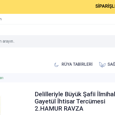
SİPARİŞLERİNİ
im
RÜYA TABİRLERİ
SAĞ
arı
Delilleriyle Büyük Şafii İlmihal
Gayetül İhtisar Tercümesi
2.HAMUR RAVZA