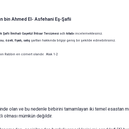
n bin Ahmed El- Asfehani Eş-Şafii
 Şafii İlmihali Gayetül İhtisar Tercümesi
adlı
kitabı
incelemektesiniz.
su
,
özeti
,
fiyatı, satış
şartları hakkında bilgiyi geniş bir şekilde edinebilirsiniz.
nin Rabbin en cömert olandır. Alak 1-2
 içinde olan ve bu nedenle birbirini tamamlayan iki temel esastan 
li olması mümkün değildir.