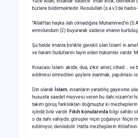
Yüce Allah, insanlar sadece "İman ettik, demekle 
bizlere bildirmektedir. Resulullah (s.a.v.)’de hadis-
"Allah’tan haşka ilah olmadığına Muhammed’in (S.A
emrolundum (2) buyurarak sadece imanın kurtuluş iç
Şu halde imanla birlikte gerekli olan İslam’ ın am
ve haram hudutlarını tayin eden hükümler vardır
Kısacası İslam: akide, dua, zikir. amel, cihad ... v
edilmesi emredilen şeylere inanmak, yapılması is
Din olarak
İslam
, insanların yaradılış gayesine ul
hususta saadet meyvesi veren bu ilahi nizam’ın hük
takım görüş farklılıkları doğmuştur ki mezheplerin
içinde bile vardır.
Fıkıh konularında
bilgi sahibi o
o da ilahi vahiydir, görüşler niçin çoğalıyor. Niç
edilmiyor, denilebilir. Hatta mezheplerin ihtilafını