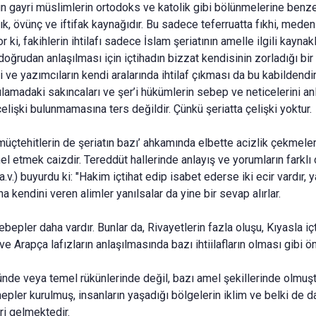
un gayri müslimlerin ortodoks ve katolik gibi bölünmelerine benzer b
, övünç ve iftifak kaynağıdır. Bu sadece teferruatta fıkhi, medeni ve
 ki, fakihlerin ihtilafı sadece İslam şeriatının amelle ilgili kaynakla
oğrudan anlaşılması için içtihadın bizzat kendisinin zorladığı bir 
 ve yazımcıların kendi aralarında ihtilaf çıkması da bu kabildendir
lamadaki sakıncaları ve şer’i hükümlerin sebep ve neticelerini anla
çelişki bulunmamasına ters değildir. Çünkü şeriatta çelişki yoktur.
 müçtehitlerin de şeriatın bazı’ ahkamında elbette acizlik çekmeler
mel etmek caizdir. Tereddüt hallerinde anlayış ve yorumların farkl
.) buyurdu ki: "Hakim içtihat edip isabet ederse iki ecir vardır, yan
a kendini veren alimler yanılsalar da yine bir sevap alırlar.
bepler daha vardır. Bunlar da, Rivayetlerin fazla oluşu, Kıyasla içt
u ve Arapça lafızların anlaşılmasında bazı ihtiilafların olması gibi
 özünde veya temel rükünlerinde değil, bazı amel şekillerinde olmu
ezhepler kurulmuş, insanların yaşadığı bölgelerin iklim ve belki de
ri gelmektedir.