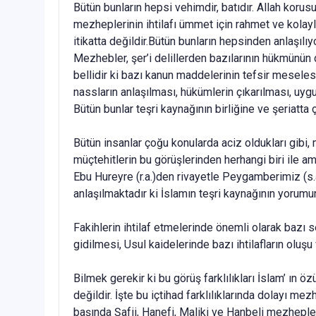
Bütün bunların hepsi vehimdir, batıdır. Allah korus
mezheplerinin ihtilafı ümmet için rahmet ve kolaylık
itikatta değildir.Bütün bunların hepsinden anlaşılıyor
Mezhebler, şer’i delillerden bazılarının hükmünün d
bellidir ki bazı kanun maddelerinin tefsir meselesi
nassların anlaşılması, hükümlerin çıkarılması, uygu
Bütün bunlar teşri kaynağının birliğine ve şeriatta 
Bütün insanlar çoğu konularda aciz oldukları gibi,
müçtehitlerin bu görüşlerinden herhangi biri ile a
Ebu Hureyre (r.a.)den rivayetle Peygamberimiz (s.a.v
anlaşılmaktadır ki İslamın teşri kaynağının yorumun
Fakihlerin ihtilaf etmelerinde önemli olarak bazı se
gidilmesi, Usul kaidelerinde bazı ihtilafların oluş
Bilmek gerekir ki bu görüş farklılıkları İslam’ ın
değildir. İşte bu içtihad farklılıklarında dolayı m
başında Şafii, Hanefi, Maliki ve Hanbeli mezheple