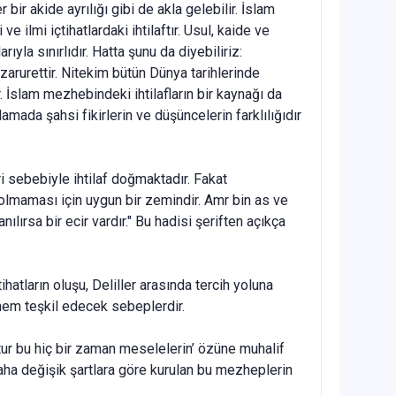
ir akide ayrılığı gibi de akla gelebilir. İslam
 ilmi içtihatlardaki ihtilaftır. Usul, kaide ve
rıyla sınırlıdır. Hatta şunu da diyebiliriz:
zarurettir. Nitekim bütün Dünya tarihlerinde
. İslam mezhebindeki ihtilafların bir kaynağı da
mada şahsi fikirlerin ve düşüncelerin farklılığıdır
i sebebiyle ihtilaf doğmaktadır. Fakat
ı olmaması için uygun bir zemindir. Amr bin as ve
ılırsa bir ecir vardır." Bu hadisi şeriften açıkça
ihatların oluşu, Deliller arasında tercih yoluna
 önem teşkil edecek sebeplerdir.
ştur bu hiç bir zaman meselelerin’ özüne muhalif
 daha değişik şartlara göre kurulan bu mezheplerin