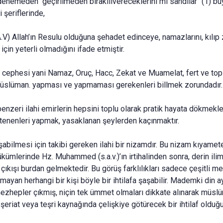
denemeden geçirilmeden bırakılivereceklerini mi sandılar" (1) bu
i şeriflerinde,
.V) Allah’ın Resulu olduğuna şehadet edinceye, namazlarını, kılıp
in yeterli olmadığını ifade etmiştir.
el cephesi yani Namaz, Oruç, Hacc, Zekat ve Muamelat, fert ve topl
. Müslüman. yapması ve yapmaması gerekenleri billmek zorundadır
e benzeri ilahi emirlerin hepsini toplu olarak pratik hayata dökmekl
tenenleri yapmak, yasaklanan şeylerden kaçınmaktır.
aşabilmesi için takibi gereken ilahi bir nizamdır. Bu nizam kıyame
ümlerinde Hz. Muhammed (s.a.v.)’ın irtihalinden sonra, derin ilim 
 çıkışı burdan gelmektedir. Bu görüş farklılıkları sadece çeşitli
lmayan herhangi bir kişi böyle bir ihtilafa şaşabilir. Mademki din ay
in mezhepler çıkmış, niçin tek ümmet olmaları dikkate alınarak müsl
n şeriat veya teşri kaynağında çelişkiye götürecek bir ihtilaf olduğ