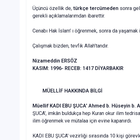
Üçüncü özellik de,
türkçe tercümeden
sonra gele
gerekli açıklamalarımdan ibarettir.
Cenabı Hak İslam’ ı öğrenmek, sonra da yaşamak is
Çalışmak bizden, tevfik Allah’tandır.
Nizameddin ERSÖZ
KASIM: 1996- RECEB: 1417 DİYARBAKIR
MÜELLİF HAKKINDA BİLGİ
Müellif KADI EBU ŞUCA' Ahmed b. Hüseyin b. A
ŞUCA', imkân buldukça hep Kuran okur ilim tedri­s
ilim öğrenmek ve mütalaa için evine kapanırdı.
KADI EBU ŞUCA' vezirliği sırasında 10 kişi görevlend