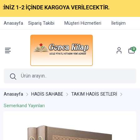
NİZ 1-2 İÇİNDE KARGOYA VERİLECEKTİR.
Anasayfa
Sipariş Takibi
Müşteri Hizmetleri
İletişim
0
Anasayfa
HADİS SAHABE
TAKIM HADİS SETLERİ
Semerkand Yayınları