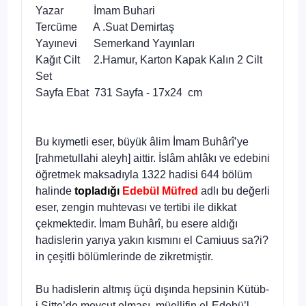
Yazar İmam Buhari
Tercüme A .Suat Demirtaş
Yayınevi Semerkand Yayınları
Kağıt Cilt 2.Hamur, Karton Kapak Kalın 2 Cilt
Set
Sayfa Ebat 731 Sayfa - 17x24 cm
Bu kıymetli eser, büyük âlim İmam Buhârî’ye
[rahmetullahi aleyh] aittir. İslâm ahlâkı ve edebini
öğretmek maksadıyla 1322 hadisi 644 bölüm
halinde
topladığı
Edebül Müfred
adlı bu değerli
eser, zengin muhtevası ve tertibi ile dikkat
çekmektedir. İmam Buhârî, bu esere aldığı
hadislerin yarıya yakın kısmını el Camiuus sa?i?
in çeşitli bölümlerinde de zikretmiştir.
Bu hadislerin altmış üçü dışında hepsinin Kütüb-
i Sitte’de mevcut olması, müellifin el-Edebü’l