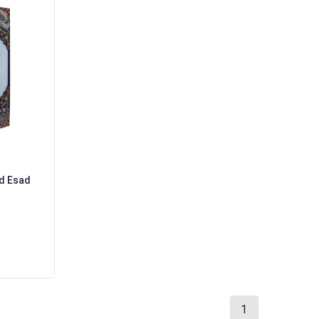
d Esad
1