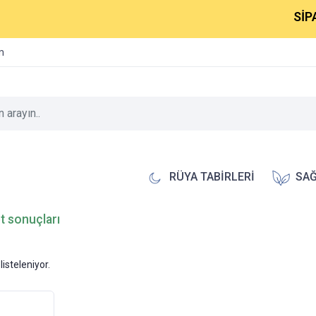
SİPAR
im
RÜYA TABİRLERİ
SAĞ
t sonuçları
listeleniyor.