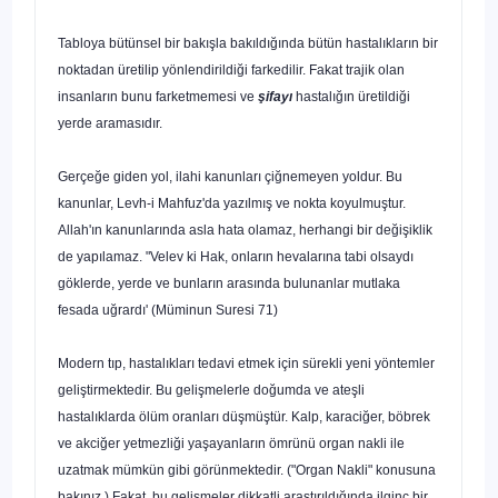
Tabloya bütünsel bir bakışla bakıldığında bütün hastalıkların bir
nokta­dan üretilip yönlendirildiği farkedilir. Fakat trajik olan
insanların bunu farketmemesi ve
şifayı
hastalığın üretildiği
yerde aramasıdır.
Gerçeğe giden yol, ilahi kanunları çiğnemeyen yoldur.
Bu
kanunlar, Levh-i Mahfuz'da yazılmış ve nokta koyulmuştur.
Allah'ın kanunlarında asla hata olamaz, herhangi bir değişiklik
de yapılamaz.
"Velev ki Hak, onların hevalarına tabi olsaydı
göklerde, yerde ve bunların arasında bulunanlar mutlaka
fesada uğrardı'
(Müminun Suresi 71)
Modern tıp, hastalıkları tedavi etmek için sürekli yeni yöntemler
geliştirmektedir. Bu gelişmelerle doğumda ve ateşli
hastalıklarda ölüm oranları düşmüştür. Kalp, karaciğer, böbrek
ve akciğer yetmezliği yaşayanların ömrünü organ nakli ile
uzatmak mümkün gibi görünmektedir. ("Organ Nakli" konusuna
bakınız.) Fakat, bu gelişmeler dikkatli araştırıldığında il­ginç bir