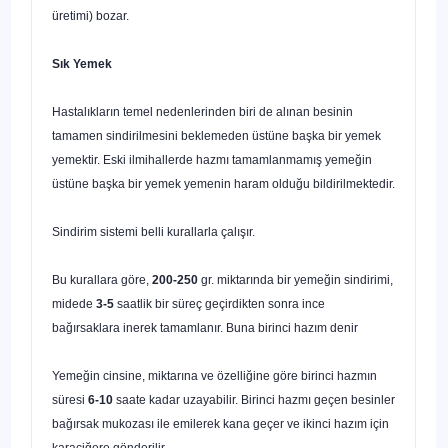
üreti­mi) bozar.
Sık Yemek
Hastalıkların temel nedenlerinden biri de alınan besinin
tamamen sin­dirilmesini beklemeden üstüne başka bir yemek
yemektir. Eski ilmihallerde hazmı tamamlanmamış yemeğin
üstüne başka bir yemek yemenin haram olduğu bildirilmektedir.
Sindirim sistemi belli kurallarla çalışır.
Bu kurallara göre,
200-250
gr. miktarında bir yemeğin sindirimi,
mide­de
3-5
saatlik bir süreç geçirdikten sonra ince
bağırsaklara inerek tamamla­nır. Buna birinci hazım denir
Yemeğin cinsine, miktarına ve özelliğine gö­re birinci hazmın
süresi
6-10
saate kadar uzayabilir. Birinci hazmı geçen besinler
bağırsak mukozası ile emilerek kana geçer ve ikinci hazım için
ka­raciğere gönderilir.