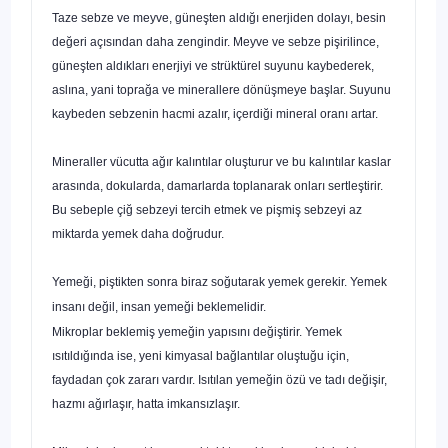
Taze sebze ve meyve, güneşten aldığı enerjiden dolayı, besin
değeri açısından daha zengindir. Meyve ve sebze pişirilince,
güneşten aldıkları enerjiyi ve strüktürel suyunu kaybederek,
aslına, yani toprağa ve mineral­lere dönüşmeye başlar. Suyunu
kaybeden sebzenin hacmi azalır, içerdiği mineral oranı artar.
Mineraller vücutta ağır kalıntılar oluşturur ve bu kalıntılar kaslar
arasın­da, dokularda, damarlarda toplanarak onları sertleştirir.
Bu sebeple çiğ seb­zeyi tercih etmek ve pişmiş sebzeyi az
miktarda yemek daha doğrudur.
Yemeği, piştikten sonra biraz soğutarak yemek gerekir. Yemek
insanı değil, insan yemeği beklemelidir.
Mikroplar beklemiş yemeğin yapısını değiştirir. Yemek
ısıtıldığında ise, yeni kimyasal bağlantılar oluştuğu için,
faydadan çok zararı vardır. Isıtılan yemeğin özü ve tadı değişir,
hazmı ağırlaşır, hatta imkansızlaşır.