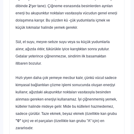
dibinde
2
'şer tane). Çiğneme esnasında besinlerden ayrılan
enerji bu akupunktur noktaları vasıtasıyla vücudun genel enerji
dolaşımına karışır. Bu yüzden kü -çük yudumlarla içmek ve
küçük lokmalar halinde yemek gerekir.
Süt, et suyu, meyve-sebze suyu veya su küçük yudumlarla
alınır, ağızda ılıtılır, tükürükle iyice karıştıktan sonra yutulur.
Gıdalar yeterince çiğnenmezse, sindirim ilk basamaktan
itibaren bozulur.
Hızlı yiyen daha çok yemeye mecbur kalır, çünkü vücut sadece
kimya­sal bağlantıları çözme işlemi sonucunda oluşan enerjiyi
kullanır, ağızdaki akupunktur noktaları vasıtasıyla besinden
alınması gereken enerjiyi kullanamaz. İyi çiğnenmemiş yemek,
kütleler halinde mideye gelir. Mide bu kütleleri hazmedemez,
sadece çürütür. Taze ekmek, beyaz ekmek (özellikle kan grubu
"0"
için) ve et parçaları (özellikle kan grubu "A" için) en
zararlısıdır.