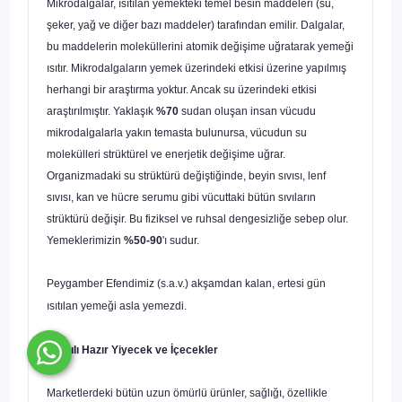
Mikrodalgalar, ısıtılan yemekteki temel besin maddeleri (su,
şeker, yağ ve diğer bazı maddeler) tarafından emilir. Dalgalar,
bu maddelerin moleküllerini atomik değişime uğratarak yemeği
ısıtır. Mikrodalgaların yemek üzerindeki etkisi üzerine yapılmış
herhangi bir araştırma yoktur. Ancak su üzerindeki etkisi
araştırılmıştır. Yaklaşık
%70
sudan oluşan insan vücudu
mikrodalgalarla yakın temasta bulunursa, vücudun su
molekülleri strüktürel ve enerjetik değişime uğrar.
Organizmadaki su strüktürü değiştiğinde, beyin sıvısı, lenf
sıvısı, kan ve hücre serumu gibi vücuttaki bütün sıvıların
strüktürü değişir. Bu fiziksel ve ruhsal dengesizliğe sebep olur.
Yemekleri­mizin
%50-90
'ı sudur.
Peygamber Efendimiz (s.a.v.) akşamdan kalan, ertesi gün
ısıtılan yemeği asla yemezdi.
Katkılı Hazır Yiyecek ve İçecekler
Marketlerdeki bütün uzun ömürlü ürünler, sağlığı, özellikle