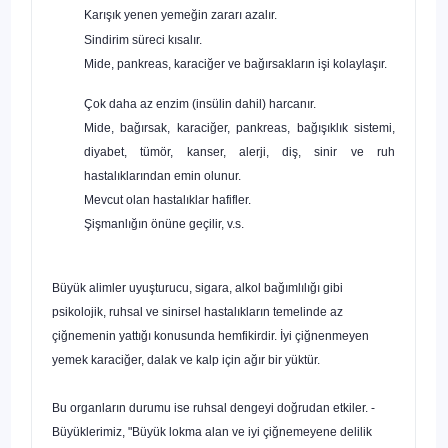
Karışık yenen yemeğin zararı azalır.
Sindirim süreci kısalır.
Mide, pankreas, karaciğer ve bağırsakların işi kolaylaşır.
Çok daha az enzim (insülin dahil) harcanır.
Mide, bağırsak, karaciğer, pankreas, bağışıklık sistemi,
diyabet, tümör, kanser, alerji, diş, sinir ve ruh
hastalıklarından emin olunur.
Mevcut olan hastalıklar hafifler.
Şişmanlığın önüne geçilir, v.s.
Büyük alimler uyuşturucu, sigara, alkol bağımlılığı gibi
psikolojik, ruhsal ve sinirsel hastalıkların temelinde az
çiğnemenin yattığı konusunda hemfi­kirdir. İyi çiğnenmeyen
yemek karaciğer, dalak ve kalp için ağır bir yüktür.
Bu organların durumu ise ruhsal dengeyi doğrudan etkiler. -
Büyüklerimiz, "Büyük lokma alan ve iyi çiğnemeyene delilik