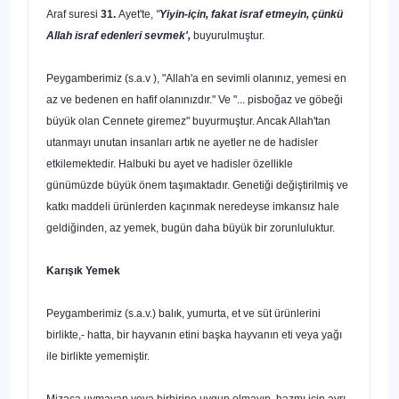
Araf suresi
31.
Ayet'te,
"
Yiyin-için, fakat israf etmeyin, çünkü
Allah is­raf edenleri sevmek',
buyurulmuştur.
Peygamberimiz (s.a.v ), "Allah'a en sevimli olanınız, yemesi en
az ve be­denen en hafif olanınızdır." Ve "... pisboğaz ve göbeği
büyük olan Cenne­te giremez" buyurmuştur. Ancak Allah'tan
utanmayı unutan insanları artık ne ayetler ne de hadisler
etkilemektedir. Halbuki bu ayet ve hadisler özel­likle
günümüzde büyük önem taşımaktadır. Genetiği değiştirilmiş ve
katkı maddeli ürünlerden kaçınmak neredeyse imkansız hale
geldiğinden, az ye­mek, bugün daha büyük bir zorunluluktur.
Karışık Yemek
Peygamberimiz (s.a.v.) balık, yumurta, et ve süt ürünlerini
birlikte,- hat­ta, bir hayvanın etini başka hayvanın eti veya yağı
ile birlikte yememiştir.
Mizaca uymayan veya birbirine uygun olmayıp, hazmı için ayrı