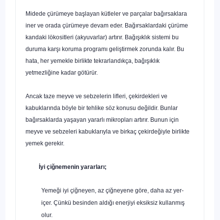
Midede çürümeye başlayan kütleler ve parçalar bağırsaklara
iner ve ora­da çürümeye devam eder. Bağırsaklardaki çürüme
kandaki lökositleri (ak­yuvarlar) artırır. Bağışıklık sistemi bu
duruma karşı koruma programı geliş­tirmek zorunda kalır. Bu
hata, her yemekle birlikte tekrarlandıkça, bağışıklık
yetmezliğine kadar götürür.
Ancak taze meyve ve sebzelerin lifleri, çekirdekleri ve
kabuklarında böyle bir tehlike söz konusu değildir. Bunlar
bağırsaklarda yaşayan yararlı mikropları artırır. Bunun için
meyve ve sebzeleri kabuklarıyla ve birkaç çe­kirdeğiyle birlikte
yemek gerekir.
İyi çiğnemenin yararları;
Yemeği iyi çiğneyen, az çiğneyene göre, daha az yer-
içer. Çünkü besinden aldığı enerjiyi eksiksiz kullanmış
olur.