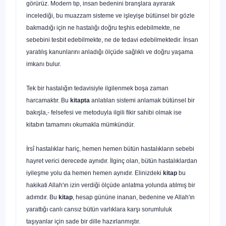
görürüz. Modern tıp, insan bedenini branşlara ayırarak
incelediği, bu muazzam sisteme ve işleyişe bütün­sel bir gözle
bakmadığı için ne hastalığı doğru teşhis edebilmekte, ne
sebebini tesbit edebilmekte, ne de tedavi edebilmektedir.
İnsan
yaratılış kanun­larını anladığı ölçüde sağlıklı ve doğru yaşama
imkanı bulur.
Tek bir hastalığın tedavisiyle ilgilenmek boşa zaman
harcamaktır. Bu
kitapta
anlatılan sistemi anlamak bütünsel bir
bakışla,- felsefesi ve metoduyla ilgili fikir sahibi olmak ise
kitabın tamamını okumakla mümkündür.
İrsî hastalıklar hariç, hemen hemen bütün
hastalıkların sebebi
hayret verici derecede aynıdır.
İlginç olan,
bütün hastalıklardan
iyileşme yolu da hemen hemen aynıdır.
Elinizdeki
kitap
bu
hakikati Allah'ın izin verdiği öl­çüde anlatma yolunda atılmış bir
adımdır. Bu
kitap
, hesap gününe inanan, bedenine ve Allah'ın
yarattığı canlı cansız bütün varlıklara karşı sorumluluk
taşıyanlar için sade bir dille hazırlanmıştır.