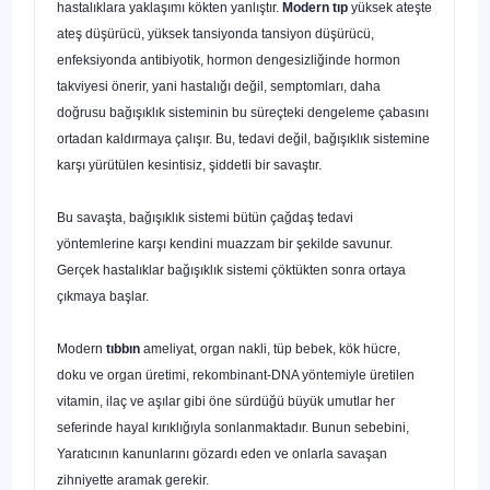
hastalıklara yaklaşımı kökten yanlıştır.
Modern tıp
yüksek ateşte
ateş düşürücü, yüksek tansiyonda tansiyon düşürücü,
enfeksiyonda antibiyotik, hormon dengesizliğinde hormon
takviyesi önerir, yani hastalığı değil, semptomları, daha
doğrusu bağışıklık sisteminin bu süreçteki dengeleme çabasını
ortadan kal­dırmaya çalışır. Bu, tedavi değil, bağışıklık sistemine
karşı yürütülen kesintisiz, şiddetli bir savaştır.
Bu savaşta, bağışıklık sistemi bütün çağdaş tedavi
yöntemlerine karşı kendini muazzam bir şekilde savunur.
Gerçek hastalıklar bağışıklık sistemi çöktükten sonra ortaya
çıkmaya başlar.
Modern
tıbbın
ameliyat, organ nakli, tüp bebek, kök hücre,
doku ve organ üretimi, rekombinant-DNA yöntemiyle üretilen
vitamin, ilaç ve aşılar gibi öne sürdüğü büyük umutlar her
seferinde hayal kırıklığıyla sonlanmaktadır. Bunun sebebini,
Yaratıcının kanunlarını gözardı eden ve onlarla
savaşan
zihniyette aramak gerekir.