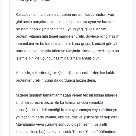
Karaciğer, birinci hazımdan gelen protein, karbonhidrat, yağ
gibi besin parçalarını daha küçük parçalara ayırır ve bunların
bir kısmından kişinin tabiatına uygun yağ, glikoz, enzim,
protein, vitamin gibi temel maddeler üre­tir. Böylece ikinci hazım
tamamlanır ve bu temel maddeler kana geçer, kandaki görevli
hormonlar vasıtasıyla hücreye ulaştırılır. Kanda gerçekle­şen bu
işlemle birlikte üçüncü hazım da tamamlanmış olur.
Hücrede, şekerden (glikoz) enerji, aminoasitlerden ise farklı
proteinler üretilir. Buna da dördüncü hazım denir.
Midede sindirim tamamlanmadan yenen tek bir lokma midede
sindirim sürecini bozar. Bu bir lokma, önceki yemekle
karıştığında sindirilemediği için mayalanmaya veya çürümeye
yol açar,- midede yanma, ekşime, gaz ve şişkinliğe sebep olur.
Mayalanma veya çürüme sonucu oluşan zehirli ve asitli
kalıntılar, ince bağırsaklara inerek "Karışık Yemek" bölümünde