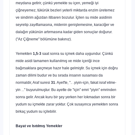
meydana getirir, çünkü yemekte su içen, yemeği iyi
çiğneyemez, tükürük bezleri yeterli miktarda enzim ürete­mez
ve sindirim ağızdan itibaren bozulur. İçilen su mide asidinin
seyrelip zayıflamasına, midenin genişlemesine, karaciğer ve
dalağın yükünün artır­masına kadar giden sonuçlar doğurur.
("Az Çiğneme" bölümüne bakınız).
Yemekten
1,5-3
saat sonra su içmek daha uygundur. Çünkü
mide asidi tamamen kullanılmış ve mide içeriği ince
bağırsaklara geçmeye hazır hale gelmiştir. Su içmek için doğru
zaman dilimi budur ve bu sırada insanın su­saması da
normaldir, Araf suresi
31
. Ayet'te, ".. .yiyin-için, fakat israf etme­
yin ..." buyurulmuştur. Bu ayette de "için" emri "yiyin" emrinden
sonra ge­lir. Ancak kuru bir şey yerken her lokmadan sonra bir
yudum su içmekte zarar yoktur. Çok susayınca yemekten sonra
birkaç yudum su içilebilir.
Bayat ve Isıtılmış Yemekler