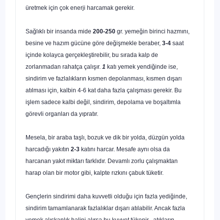
üretmek için çok enerji harcamak gerekir.
Sağlıklı bir insanda mide
200-250
gr. yemeğin birinci hazmını,
besine ve hazım gücüne göre değişmekle beraber,
3-4
saat
içinde kolayca gerçek­leştirebilir, bu sırada kalp de
zorlanmadan rahatça çalışır.
1
katı yemek yendiğinde ise,
sindirim ve fazlalıkların kısmen depolanması, kısmen dışa­rı
atılması için, kalbin 4-6 kat daha fazla çalışması gerekir. Bu
işlem sadece kalbi değil, sindirim, depolama ve boşaltımla
görevli organları da yıpratır.
Mesela, bir araba taşlı, bozuk ve dik bir yolda, düzgün yolda
harcadığı yakıtın
2-3
katını harcar. Mesafe aynı olsa da
harcanan yakıt miktarı fark­lıdır. Devamlı zorlu çalışmaktan
harap olan bir motor gibi, kalpte rızkını çabuk tüketir.
Gençlerin sindirimi daha kuvvetli olduğu için fazla yediğinde,
sindirim tamamlanarak fazlalıklar dışarı atılabilir. Ancak fazla
yemek alışkanlık hali­ni alırsa bu kuvvet tükenir,- atıkların