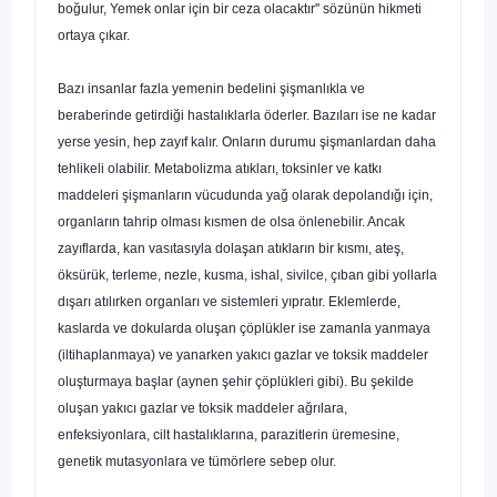
boğulur, Yemek onlar için bir ce­za olacaktır'' sözünün hikmeti
ortaya çıkar.
Bazı insanlar fazla yemenin bedelini şişmanlıkla ve
beraberinde getirdi­ği hastalıklarla öderler. Bazıları ise ne kadar
yerse yesin, hep zayıf kalır. Onların durumu şişmanlardan daha
tehlikeli olabilir. Metabolizma atıkları, toksinler ve katkı
maddeleri şişmanların vücudunda yağ olarak depolandı­ğı için,
organların tahrip olması kısmen de olsa önlenebilir. Ancak
zayıfla­rda, kan vasıtasıyla dolaşan atıkların bir kısmı, ateş,
öksürük, terleme, nez­le, kusma, ishal, sivilce, çıban gibi yollarla
dışarı atılırken organları ve sis­temleri yıpratır. Eklemlerde,
kaslarda ve dokularda oluşan çöplükler ise zamanla yanmaya
(iltihaplanmaya) ve yanarken yakıcı gazlar ve toksik mad­deler
oluşturmaya başlar (aynen şehir çöplükleri gibi). Bu şekilde
oluşan yakıcı gazlar ve toksik maddeler ağrılara,
enfeksiyonlara, cilt hastalıklarına, parazitlerin üremesine,
genetik mutasyonlara ve tümörlere sebep olur.