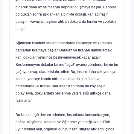
giderek daha az atılmasıyla depolar oluşmaya başlar. Depolar
dolduktan sonra atıklar kanla birlikte dolaşır, kan ağırlaşır,
dolaşımı yavaşlar, taşıdığı atıkları dokularda bırakır ve çöplükler
oluşur.
Ağırlaşan kandaki atıklar damarlarda birikmeye ve zamanla
damarları tı­kamaya başlar. Daralan ve tıkanan damarlardaki
kan, dokuları yeterince besleyemeyecek kadar azalır.
Beslenemeyen dokular beyne "açız!" uyarısı gönderir,- beyin bu
çağrıya cevap olarak iştahı arttırır. Bu, insanı daha çok yemeye
zorlar,- yedikçe kanda atıklar, dokularda çöplükler ve
damarlarda -ki tıkanıklıklar artar. Kan daha da koyulaşır,
dolayısıyla, dokulardaki beslenme yetersizliği gittikçe daha
fazla artar.
Bu kısır döngü devam ederken, insanlarda konsantrasyon,
hafıza, dü­şünme, anlama ve öğrenme yeteneği azalır. Fikir
uyur, hikmet ölür, organ­lar durur, insanî sıfatlar atıkların içinde