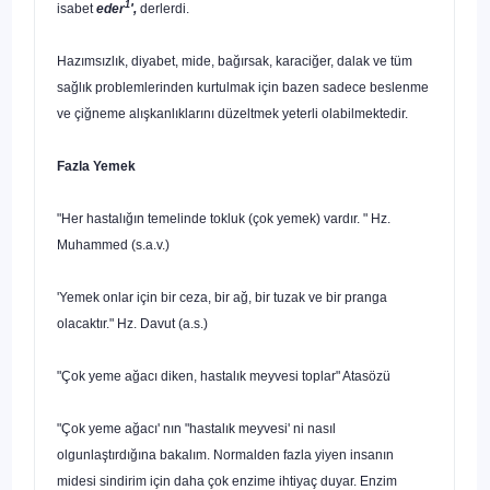
1
isabet
eder
',
derlerdi.
Hazımsızlık, diyabet, mide, bağırsak, karaciğer, dalak ve tüm
sağlık problemlerinden kurtulmak için bazen sadece beslenme
ve çiğneme alış­kanlıklarını düzeltmek yeterli olabilmektedir.
Fazla Yemek
"Her hastalığın temelinde tokluk (çok yemek) vardır. " Hz.
Muhammed (s.a.v.)
'Yemek onlar için bir ceza, bir ağ, bir tuzak ve bir pranga
olacaktır." Hz. Davut (a.s.)
"Çok yeme ağacı diken, hastalık meyvesi toplar" Atasözü
"Çok yeme ağacı' nın "hastalık meyvesi' ni nasıl
olgunlaştırdığına bakalım. Normalden fazla yiyen insanın
midesi sindirim için daha çok enzime ih­tiyaç duyar. Enzim