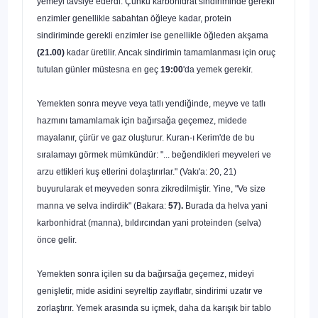
yemeyi tavsi­ye ederdi. Çünkü karbohidrat sindiriminde gerekli
enzimler genellikle sa­bahtan öğleye kadar, protein
sindiriminde gerekli enzimler ise genellikle öğleden akşama
(21.00)
kadar üretilir. Ancak sindirimin tamamlanması için oruç
tutulan günler müstesna en geç
19:00
'da yemek gerekir.
Yemekten sonra meyve veya tatlı yendiğinde, meyve ve tatlı
hazmını tamamlamak için bağırsağa geçemez, midede
mayalanır, çürür ve gaz oluş­turur. Kuran-ı Kerim'de de bu
sıralamayı görmek mümkündür: "... beğen­dikleri meyveleri ve
arzu ettikleri kuş etlerini dolaştırırlar." (Vakı'a:
20, 21)
buyurularak et meyveden sonra zikredilmiştir. Yine, "Ve size
manna ve sel­va indirdik" (Bakara:
57).
Burada da helva yani
karbonhidrat (manna), bıldırcından yani proteinden (selva)
önce gelir.
Yemekten sonra içilen su da bağırsağa geçemez, mideyi
genişletir, mide asidini seyreltip zayıflatır, sindirimi uzatır ve
zorlaştırır. Yemek arasın­da su içmek, daha da karışık bir tablo