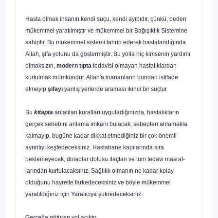
Hasta olmak insanın kendi suçu, kendi ayıbıdır,
çünkü,
beden
mükem­mel yaratılmıştır ve mükemmel bir Bağışıklık Sistemine
sahiptir.
Bu mükemmel sistemi tahrip ederek hastalandığında
Allah, şifa yolunu da göstermiştir. Bu yolla hiç kimsenin yardımı
olmaksızın,
modern tıpta
tedavisi ol­mayan hastalıklardan
kurtulmak mümkündür. Allah'a inananların bundan istifade
etmeyip
şifayı
yanlış yerlerde araması ikinci bir suçtur.
Bu
kitapta
anlatılan kuralları uyguladığınızda, hastalıkların
gerçek sebe­bini anlama imkanı bulacak, sebepleri anlamakla
kalmayıp, bugüne kadar dikkat etmediğiniz bir çok önemli
ayrıntıyı keşfedeceksiniz. Hastahane ka­pılarında sıra
beklemeyecek, dolaplar dolusu ilaçtan ve tüm tedavi masraf­
larından kurtulacaksınız. Sağlıklı olmanın ne kadar kolay
olduğunu hayret­le farkedeceksiniz ve böyle mükemmel
yaratıldığınız için Yaratıcıya şükredeceksiniz.
Gerçeğe götüren yol açıktır.