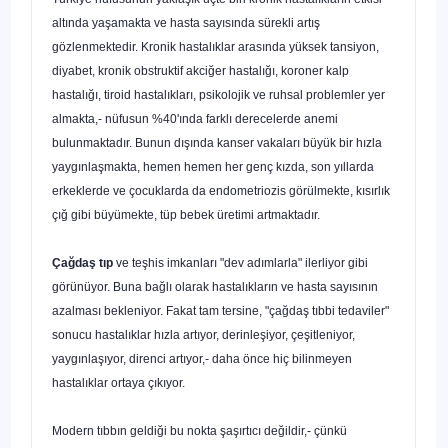
altında yaşamakta ve hasta sayısında sürekli artış
gözlenmektedir.
Kronik hastalık­lar arasında yüksek tansiyon,
diyabet, kronik obstruktif akciğer hastalığı, koroner kalp
hastalığı, tiroid hastalıkları, psikolojik ve ruhsal problemler yer
almakta,- nüfusun %40'ında farklı derecelerde anemi
bulunmaktadır.
Bunun dışında
kanser vakaları büyük bir hızla
yaygınlaşmakta,
hemen hemen her genç kızda, son yıllarda
erkeklerde ve çocuklarda da endometriozis görülmekte,
kısırlık
çığ gibi büyümekte, tüp bebek üretimi artmaktadır.
Çağdaş tıp
ve teşhis imkanları "dev adımlarla" ilerliyor gibi
görünüyor. Buna bağlı olarak hastalıkların ve hasta sayısının
azalması bekleniyor. Fa­kat tam tersine, "çağdaş tıbbi tedaviler"
sonucu hastalıklar hızla artıyor, de­rinleşiyor, çeşitleniyor,
yaygınlaşıyor, direnci artıyor,- daha önce hiç bilinmeyen
hastalıklar ortaya çıkıyor.
Modern tıbbın geldiği bu nokta şaşırtıcı değildir,- çünkü