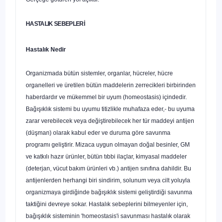
HASTALIK SEBEPLERİ
Hastalık Nedir
Organizmada bütün sistemler, organlar, hücreler, hücre
organelleri ve üretilen bütün maddelerin zerrecikleri birbirinden
haberdardır ve mükem­mel bir uyum (homeostasis) içindedir.
Bağışıklık sistemi bu uyumu titizlikle muhafaza eder,- bu uyuma
zarar verebilecek veya değiştirebilecek her tür maddeyi antijen
(düşman) olarak kabul eder ve duruma göre savunma
programı geliştirir. Mizaca uygun olmayan doğal besinler, GM
ve katkılı hazır ürünler, bütün tıbbi ilaçlar, kimyasal maddeler
(deterjan, vücut bakım ürünleri vb.) antijen sınıfına dahildir. Bu
antijenlerden herhangi biri sindi­rim, solunum veya cilt yoluyla
organizmaya girdiğinde bağışıklık sistemi geliştirdiği savunma
taktiğini devreye sokar. Hastalık sebeplerini bilme­yenler için,
bağışıklık sisteminin 'homeostasis'i savunması hastalık olarak