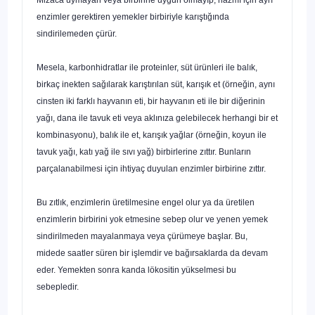
enzim­ler gerektiren yemekler birbiriyle karıştığında
sindirilemeden çürür.
Mesela, karbonhidratlar ile proteinler, süt ürünleri ile balık,
birkaç inekten sağılarak karıştırılan süt, karışık et (örneğin, aynı
cinsten iki fark­lı hayvanın eti, bir hayvanın eti ile bir diğerinin
yağı, dana ile tavuk eti ve­ya aklınıza gelebilecek herhangi bir et
kombinasyonu), balık ile et, karışık yağlar (örneğin, koyun ile
tavuk yağı, katı yağ ile sıvı yağ) birbirlerine zıt­tır. Bunların
parçalanabilmesi için ihtiyaç duyulan enzimler birbirine zıt­tır.
Bu zıtlık, enzimlerin üretilmesine engel olur ya da üretilen
enzimlerin birbirini yok etmesine sebep olur ve yenen yemek
sindirilmeden mayalan­maya veya çürümeye başlar. Bu,
midede saatler süren bir işlemdir ve ba­ğırsaklarda da devam
eder. Yemekten sonra kanda lökositin yükselmesi bu
sebepledir.