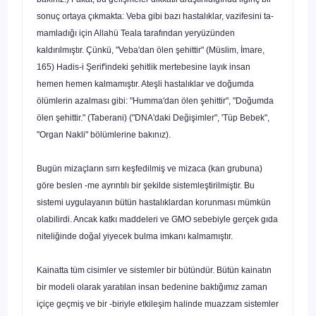
sonuç ortaya çıkmakta: Veba gibi bazı hastalıklar, vazifesini ta­
mamladığı için Allahü Teala tarafından yeryüzünden
kaldırılmıştır. Çünkü,
"Veba'dan ölen şehittir"
(Müslim, İmare,
165) Hadis-i Şerif'indeki şehitlik mertebesine layık insan
hemen hemen kalmamıştır. Ateşli hastalıklar ve doğumda
ölümlerin azalması gibi:
"Humma'dan ölen şehittir", "Doğumda
ölen şehittir."
(Taberani) ("DNA'daki Değişimler", 'Tüp Bebek",
"Organ Nakli" bölümlerine bakınız).
Bugün mizaçların sırrı keşfedilmiş ve mizaca (kan grubuna)
göre beslen -me ayrıntılı bir şekilde sistemleştirilmiştir. Bu
sistemi uygulayanın bütün hastalıklardan korunması mümkün
olabilirdi. Ancak katkı maddeleri ve GMO sebebiyle gerçek gıda
niteliğinde doğal yiyecek bulma imkanı kal­mamıştır.
Kainatta tüm cisimler ve sistemler bir bütündür. Bütün kainatın
bir mo­deli olarak yaratılan insan bedenine baktığımız zaman
içiçe geçmiş ve bir -biriyle etkileşim halinde muazzam sistemler