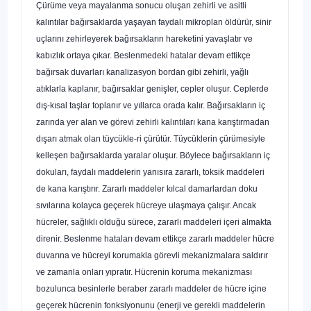
Çürüme veya mayalanma sonucu oluşan zehirli ve asitli
kalıntılar ba­ğırsaklarda yaşayan faydalı mikroplan öldürür, sinir
uçlarını zehirleyerek bağırsakların hareketini yavaşlatır ve
kabızlık ortaya çıkar. Beslenmedeki hatalar devam ettikçe
bağırsak duvarları kanalizasyon bordan gibi zehir­li, yağlı
atıklarla kaplanır, bağırsaklar genişler, cepler oluşur. Ceplerde
dış-kısal taşlar toplanır ve yıllarca orada kalır. Bağırsakların iç
zarında yer alan ve görevi zehirli kalıntıları kana karıştırmadan
dışarı atmak olan tüycükle-ri çürütür. Tüycüklerin çürümesiyle
kelleşen bağırsaklarda yaralar oluşur. Böylece bağırsakların iç
dokuları, faydalı maddelerin yanısıra zararlı, toksik maddeleri
de kana karıştırır. Zararlı maddeler kılcal damarlardan doku
sıvılarına kolayca geçerek hücreye ulaşmaya çalışır. Ancak
hücreler, sağlıklı olduğu sürece, zararlı maddeleri içeri almakta
direnir. Beslenme hataları devam ettikçe zararlı maddeler hücre
duvarına ve hücreyi korumakla görevli mekanizmalara saldırır
ve zamanla onları yıpratır. Hücrenin koru­ma mekanizması
bozulunca besinlerle beraber zararlı maddeler de hücre içine
geçerek hücrenin fonksiyonunu (enerji ve gerekli maddelerin