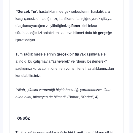
"
Gerçek Tıp
", hastalıkların gerçek sebeplerini, hastalıklara
karşı çaresiz olmadığımızı, ilahî kanunları çiğneyerek
şifaya
ulaşılamayacağını ve yitirdiğimiz
şifanın
izini tekrar
sürebileceğimizi anlatırken sade ve hikmet dolu bir
gerçeğe
işaret ediyor.
Tüm sağlık meselelerinin
gerçek bir tıp
yaklaşımıyla ele
alındığı bu çalışmayla "az yiyerek" ve "doğru beslenerek"
sağlığınızı koruyabilir; önerilen yöntemlerle hastalıklarınızdan
kurtulabilirsiniz.
"Allah, şifasını vermediği hiçbir hastalığı yaratmamıştır. Onu
bilen bildi, bilmeyen de bilmedi. (Buharı, "Kader", 4)
ÖNSÖZ
Türkiye nüfusunun yaklaşık üçte biri kronik hastalıkların etkisi