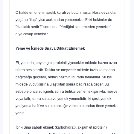
O halde en önemli sağlık kuralı ve bütün hastalıklara deva olan
yegâne "ilaç" iyice acıkmadan yememektir. Eski hekimler de
"Hastalık nedir?" soru­suna "Yediğini sindirmeden yemektir"
diye cevap vermiştir.
Yeme ve İçmede Sıraya Dikkat Etmemek
Et, yumurta, peynir gibi proteinli yiyecekler midede hazmı uzun
süren besinlerdir. Tatlılar ve meyveler midede fazla kalmadan
bağırsağa geçerek, birinci hazmını burada tamamlar. Su ise
midede vücut ısısına ulaştıktan sonra bağırsağa geçer. Bu
sebeple önce su içmeli, sonra birlikte yememek şartıyla, meyve
veya tatlı, sonra salata ve yemek yenmelidir. İki çeşit ye­mek
yeniyorsa hafif ve sulu olanı ağır ve kuru olandan önce yemek
yenir.
İbn-i Sina sabah ekmek (karbohidrat), akşam et (protein)