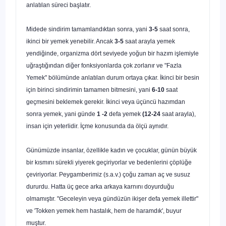
anlatılan süreci başlatır.
Midede sindirim tamamlandıktan sonra, yani
3-5
saat sonra,
ikinci bir ye­mek yenebilir. Ancak
3-5
saat arayla yemek
yendiğinde, organizma dört seviyede yoğun bir hazım işlemiyle
uğraştığından diğer fonksiyonlarda çok zorlanır ve "Fazla
Yemek" bölümünde anlatılan durum ortaya çıkar. İkinci bir besin
için birinci sindirimin tamamen bitmesini, yani
6-10
saat
geçmesini beklemek gerekir. İkinci veya üçüncü hazımdan
sonra yemek, yani günde
1 -2
defa yemek
(12-24
saat arayla),
insan için yeterlidir. İçme konusunda da ölçü aynıdır.
Günümüzde insanlar, özellikle kadın ve çocuklar, günün büyük
bir kıs­mını sürekli yiyerek geçiriyorlar ve bedenlerini çöplüğe
çeviriyorlar. Pey­gamberimiz (s.a.v.) çoğu zaman aç ve susuz
dururdu. Hatta üç gece arka ar­kaya karnını doyurduğu
olmamıştır. "Geceleyin veya gündüzün ikişer defa yemek illettir"
ve 'Tokken yemek hem hastalık, hem de haramdık', buyur
muştur.