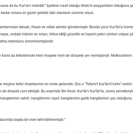
sana da bu Kur'an'ı indirdik"' âyetinin nazil olduğu Allah'ın peygamberi olduğuna şe
e kadar onlara en güzel şekilde tabi olanların üzerine olsun.
amlarından takvalı, ihlaslı ve vefalı alimler göndermiştir. Bunlar yüce Kur'ân'a hizm
armaya, ondaki hüküm ve sırları, ihtiva ettiği güzellik ve hayret çekici yönleri ortay
nlatma metodunu benimsemişlerdir.
ir kısmı da tef­sirlerinde hem rivayete hem de dirayete yer vermişlerdir. Müfessirler
 meşhur tefsir imamlarının en önde gelenidir. Zira o "Tefsirü'l Kur'ân'il Azîm" ismini v
 de dirayeti cem etmiştir. Bu eserinde İbn Kesir, Kur'ân'ı Kur'ân'la, sonra senetleriyle
hangilerinin sahih, hangilerinin zayıf, hangilerinin garib hangilerinin şaz olduğunu
arzında başka bir eser telif edilmemiştir."