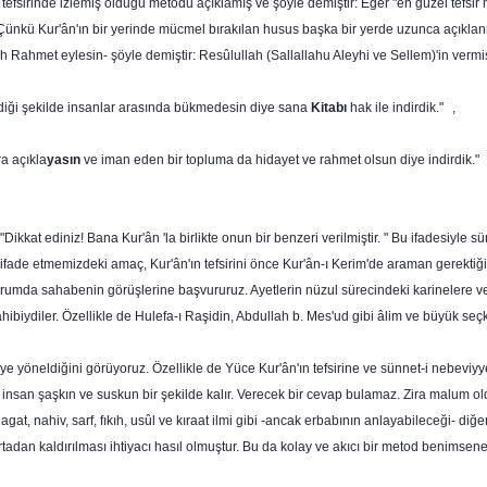
tefsi­rinde izlemiş olduğu metodu açıklamış ve şöyle demiştir: Eğer "en güzel tefsi
r. Çünkü Kur'ân'ın bir yerinde mücmel bırakılan husus başka bir yerde uzunca açıkla
llah Rahmet eylesin- şöyle demiştir: Resûlullah (Sallallahu Aleyhi ve Sellem)'in ver
[2]
rdiği şekilde insanlar arasında bükmedesin diye sana
Kitabı
hak ile in­dirdik."
,
[3
ra açıkla
yasın
ve iman eden bir topluma da hidayet ve rahmet olsun diye indirdik."
kkat ediniz! Bana Kur'ân 'la birlikte onun bir benzeri verilmiştir. " Bu ifadesiyle sün
 ifade etmemizdeki amaç, Kur'ân'ın tefsirini önce Kur'ân-ı Kerim'de araman gerekt
mda sahabenin görüşlerine başvururuz. Ayetlerin nüzul sürecindeki karinelere ve du
sahibiydiler. Özellikle de Hulefa-ı Raşidin, Abdullah b. Mes'ud gibi âlim ve büyük seç
eye yönel­diğini görüyoruz. Özellikle de Yüce Kur'ân'ın tefsirine ve sünnet-i nebevi
insan şaşkın ve suskun bir şekilde kalır. Verecek bir cevap bulamaz. Zira malum olduğ
agat, nahiv, sarf, fıkıh, usûl ve kıraat ilmi gibi -ancak erbabının anlayabileceği- diğe
tadan kaldırılması ihtiyacı hasıl olmuştur. Bu da kolay ve akıcı bir metod benimsener