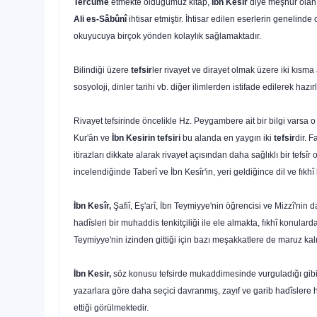
Tercüme
etmekte olduğumuz kitap,
İbn Kesîr
diye meşhur olan E
Ali es-Sâbûnî
ihtisar etmiştir. İhtisar edilen eserlerin genelind
okuyucuya birçok yönden kolaylık sağlamaktadır.
Bilindiği üzere
tefsir
ler rivayet ve dirayet olmak üzere iki kısma 
sosyoloji, dinler tarihi vb. diğer ilimlerden istifade edilerek hazırl
Rivayet tefsirinde öncelikle Hz. Peygambere ait bir bilgi varsa o v
Kur'ân ve
İbn Kesirin
tefsiri
bu alanda en yaygın iki
tefsir
dir. 
itirazları dikkate alarak rivayet açısından daha sağlıklı bir tefsî
incelendiğinde Taberî ve İbn Kesîr'in, yeri geldi­ğince dil ve fıkh
İbn Kesîr,
Şafiî, Eş'arî, İbn Teymiyye'nin öğrencisi ve Mizzî'nin d
hadîsleri bir muhaddis tenkitçiliği ile ele almakta, fıkhî konula
Teymiyye'nin izinden gittiği için bazı meşakkatlere de maruz kalm
İbn Kesir,
söz konusu tefsirde mukaddimesinde vurguladığı gibi Ku
yazarlara göre daha seçici davranmış, zayıf ve garib hadîslere hü
ettiği görülmektedir.