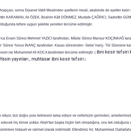
Arapçası, sonra Diyanet Vakfı Mealinden ayetlerin meali, akabinde de ayetler kalın ve
Hayrettin KARAMAN, Ali ÖZEK, İbrahim Kâfi DÖNMEZ, Mustafa ÇAĞRICI, Sadrettin GÜ
yulduğunda tefsire uygun şekilde yeniden tercüme edilmiş­tir.
ayrıca Enam Sûresi Mehmet YAZICI tarafından, Mâide Sûresi Mansur KOÇİNKAĞ taraf
e' Sûresi Yunus İNANÇ tara­fından. Kasas sûresinden -Sebe' hariç- Tûr Sûresine k
ibni kesir tefsiri 
ısım ise Muhammet Ali KOCA tarafından ter­cüme edilmiştir. (
 Yasin yayınları , muhtasar ibni kesir tefsiri
)
iyor, bizi doğru yola iletmesini talep ediyor ve nefsimizin şerrinden, amellerimizin
t edecek hiç kimse yoktur. Allah'tan başka hiçbir ilah olmadığına, onu tek olduğuna
. müminlere hidayet ve rahmet olarak indirmiş­tir. Efendimiz Hz. Muhammed (Sallallahu