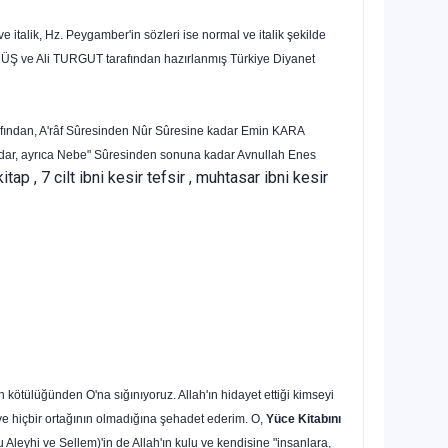
 italik, Hz. Pey­gamber'in sözleri ise normal ve italik şekilde
MÜŞ ve Ali TURGUT tarafından hazırlanmış Türkiye Diyanet
ın­dan, A'râf Sûresinden Nûr Sûresine kadar Emin KARA
adar, ayrıca Nebe" Sûresinden sonuna kadar Avnullah Enes
kitap , 7 cilt ibni kesir tefsir , muhtasar ibni kesir
 kötülüğünden O'na sığınıyoruz. Allah'ın hidayet ettiği kimseyi
 ve hiçbir ortağının olmadığına şehadet ederim. O,
Yüce Kitabını
 Aleyhi ve Sellem)'in de Allah'ın kulu ve kendisine "insanlara,