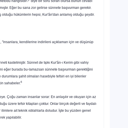
r metodu hangisidir?" diye bir soru soran olursa bunun cevabı
nmıştır. Eğer bu sana zor gelirse sünnete başvurman gerekir.
miş olduğu hükümlerin hepsi, Kur'ân'dan anlamış olduğu şeydir.
]
, "insanlara, kendilerine indirileni açıklaman için ve düşünüp
­neti kastetmiştir. Sünnet de tıpkı Kur'ân-ı Kerim gibi vahiy
iğini eğer burada bu-lamazsan sünnete başvurman gerektiğini
rumlara şahit olmaları hasebiyle tefsiri en iyi bilenler
6
kin sahabeler.
yyeye. Çoğu zaman insanlar sorar: En anlaşılır ve okuyan için az
u üzere tefsir kitapları çoktur. Onlar birçok değerli ve faydalı
r ilimlere ait teknik ıstılahlarla doludur. İşte bu yüzden genel
ek yapılabilir.