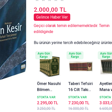
2.000,00 TL
Gelince Haber Ver
Geçici olarak temin edilememektedir. Temin
edildiginde
Bu ürünün yerine tercih edebileceğiniz ürünle
Aynı Gün
Aynı Gün
Aynı Gü
Kargo
Kargo
Kargo
Ömer Nasuhi
Taberi Tefsiri
Ayetler
Bilmen
16 Cilt Takım
Mana 
Kuranı Kerim
Beka
İrablar
STOKTA VAR
STOKTA VAR
STOKTA
Tefsiri, 7 Cilt
Yayınları
Bağla
2.295,00 TL
7.230,00 TL
3.033,
Set, Kitap
Esaslı
3.250,00 TL
16.000,00 TL
6.600,0