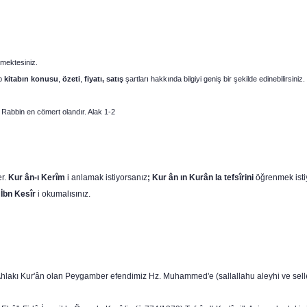
mektesiniz.
p
kitabın
konusu
,
özeti
,
fiyatı, satış
şartları hakkında bilgiyi geniş bir şekilde edinebilirsiniz.
 Rabbin en cömert olandır. Alak 1-2
er.
Kur ân-ı Kerîm
i anlamak istiyorsanız
; Kur ân ın Kurân la tefsîrini
öğrenmek isti
,
İbn Kesîr
i okumalısınız.
. Ahlakı Kur'ân olan Peygamber efendimiz Hz. Muhammed'e (sallallahu aleyhi ve sell