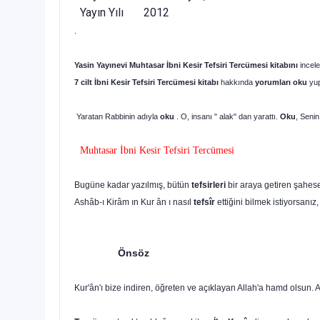
Yayın Yılı 2012
.
Yasin Yayınevi
Muhtasar İbni Kesir Tefsiri Tercümesi
kitabını
incele
7 cilt İbni Kesir Tefsiri Tercümesi
kitabı
hakkında
yorumları oku
yu
Yaratan Rabbinin adıyla
oku
. O, insanı " alak" dan yarattı.
Oku
, Senin
Muhtasar İbni Kesir Tefsiri Tercümesi
Bugüne kadar yazılmış, bütün
tefsirleri
bir araya getiren şahes
Ashâb-ı Kirâm ın Kur ân ı nasıl
tefsîr
ettiğini bilmek istiyorsanız
Önsöz
Kur'ân'ı bize indiren, öğreten ve açıklayan Allah'a hamd olsun