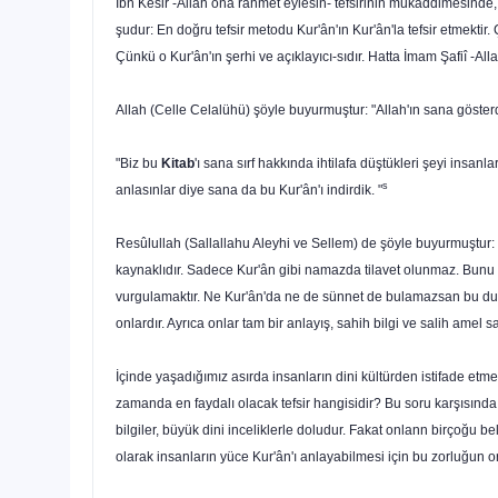
İbn Kesir -Allah ona rahmet eylesin- tefsirinin mukaddimesinde, 
şudur: En doğru tefsir metodu Kur'ân'ın Kur'ân'la tefsir etmekti
Çünkü o Kur'ân'ın şerhi ve açıklayıcı-sıdır. Hatta İmam Şafiî -A
Allah (Celle Celalühü) şöyle buyurmuştur: "Allah'ın sana göste
"Biz bu
Kitab
'ı sana sırf hakkında ihtilafa düştükleri şeyi insanla
s
anlasınlar diye sana da bu Kur'ân'ı indirdik. "
Resûlullah (Sallallahu Aleyhi ve Sellem) de şöyle buyurmuştur: "Di
kaynaklıdır. Sadece Kur'ân gibi namazda tilavet olunmaz. Bunu
vurgulamaktır. Ne Kur'ân'da ne de sünnet de bulamazsan bu duru
onlardır. Ayrıca onlar tam bir anlayış, sahih bilgi ve salih amel 
İçinde yaşadığımız asırda insanların dini kültürden istifade etm
za­manda en faydalı olacak tefsir hangisidir? Bu soru karşısında 
bilgiler, büyük dini ince­liklerle doludur. Fakat onlann birçoğu bel
olarak insanların yüce Kur'ân'ı anlayabilmesi için bu zorluğun or