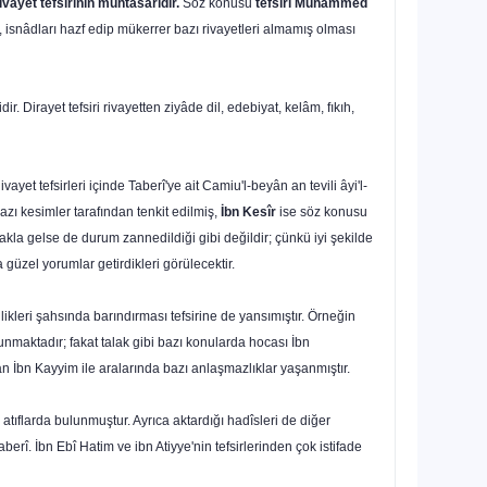
ivayet tefsirinin
muhtasarıdır.
Söz konusu
tefsiri Muhammed
n, isnâdları hazf edip mükerrer bazı rivayetleri almamış olması
dir. Dirayet tefsiri rivayetten ziyâde dil, edebiyat, kelâm, fıkıh,
ayet tefsirleri içinde Taberî'ye ait Camiu'l-beyân an tevili âyi'l-
zı kesimler ta­rafından tenkit edilmiş,
İbn Kesîr
ise söz konusu
 akla gelse de durum zannedildiği gibi değildir; çünkü iyi şekilde
a güzel yorumlar getirdikleri görülecektir.
llikleri şahsında barındırması tefsirine de yansımıştır. Örneğin
unmakta­dır; fakat talak gibi bazı konularda hocası İbn
an İbn Kayyim ile aralarında bazı anlaşmazlıklar yaşanmıştır.
atıflarda bulunmuştur. Ayrıca aktardığı hadîsleri de diğer
erî. İbn Ebî Hatim ve ibn Atiyye'nin tefsirlerinden çok istifade