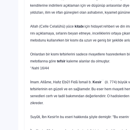
kendilerine indirileni açıklaman için ve düşünüp anlasınlar diye 
yıldızları, ilim ve irfan güneşleri olan ashabının, kıyamet günün
Allah (Celle Celalühü) yüce
kitabı
için hidayet rehberi ve din im
rını açıklamaya, sırlarını beyan etmeye, inceliklerini ortaya çık
metodunu kullanırken bir kısmı da uzun ve geniş bir şekilde a
Onlardan bir kısmı tefsirlerini sadece rivayetlere hasrederken b
metotlarına göre
tefsir
ka­leme alanlar da olmuştur.
' Nahl 16/44
[1]
İmam. Allâme, Hafız Ebû'l Fidâ İsmail b.
Kesir
(ö. 774) büyük ve
tefsirlerinin en güzeli ve en sağlamıdır. Bu eser hem rivayeti hem
senedleri cerh ve tadil bakımından değerlendirir. O hadislerden 
zikreder.
Suyûti, İbn Kesir'in bu eseri hakkında şöyle demiştir: "Bu eserin t