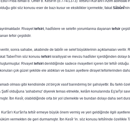
bû'l-Fidâ İsmail b. Ömer b. Kesîr'in (ö.774/1373) Tefsîru'I-Kur'âni'l-Azim adındaki
r
e olduğu gibi söz konusu eser de bazı kusur ve eksiklikler içermekte; fakat
Sâbûnî
'ni
ayrılmak­tadır. Rivayet
tefsiri
, hadîslere ve selefin yorumlarına dayanan
tefsir
çeşidi
anan tefsir çeşididir.
erilir, sonra sahabe, akabinde de tabiîn ve selef büyüklerinin açıklamaları verilir. Riv
Fakat Taberî'nin söz ko­nusu
tefsiri
israiliyyat ve mevzu hadîsler içerdiğinden dolayı ba
r oluşturmuştur. Rivayet
tefsiri
denildiğinde sadece rivayetleri içeren bir tefsîr olduğu
î konuları çok güzel şekilde ele aldıkları ve bazen ayetlere dirayet tefsirlerinden dah
amadı olması gibi kendisinde zıt birçok vasıf barındırmış bir şahsiyettir. Bu farklı öze
rda Şafiî olduğuna 'ashabımız' diyerek temas etmekte, kelâm konularında Eş'arî'yi sav
ıştır. İbn Kesîr, olabildiğinde orta bir yol izlemekte ve bundan dolayı daha sert dur
r'ân'ı Kur'ân'la tefsîr ermeye büyük önem vermiş ve yeri geldiğinde ilgili ayetlere 
küm vermekten de geri durma­mıştır. İbn Kesîr 'in. söz konusu tefsîrinde özellikle Tab