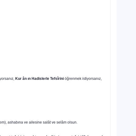
yorsanız,
Kur ân ın Hadislerle Tefsîrini
öğrenmek istiyorsanız,
em), ashabına ve ailesine salât ve selâm olsun.