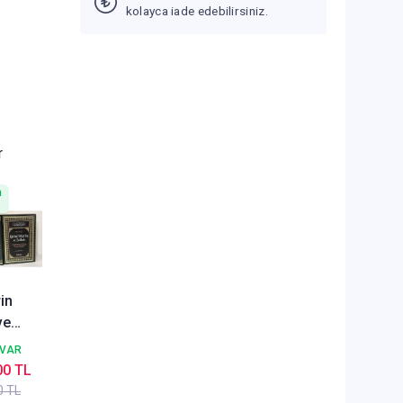
kolayca iade edebilirsiniz.
r
n
in
ve
ı
 VAR
m
00 TL
 Kuran
0 TL