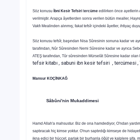
Söz konusu
İbni Kesir Tefsiri
t
ercüme
edilirken önce ayetlerin 
verilmiştir. Arapça âyetlerden sonra verilen bütün mealler, 
Vakfı Mealinden alınmış; fakat tefsîr içindeki âyetler, ihtiyaç du
Söz konusu tefsîr, başından Nisa Sûresinin sonuna kadar ve 
tarafından, Nûr Sûresinden Nemi Sûresine kadar ve ayrıca Seb
ATEŞ tarafından, Tûr sûresinden Mürselât Sûresine kadar olan k
tefsir kitabı , sabuni ibn kesir tefsiri , tercümesi ,
Mansur KOÇİNKAĞ
Sâbûni'nin Mukaddimesi
Hamd Allah'a mahsustur. Biz de ona hamdediyor, O'ndan yardım ist
saptıracak hiç kimse yoktur. O'nun saptırdığı kimseye de hidaye
ikna edici bir hüccet, parlak bir burhanla öğüt ve kalplere şifa