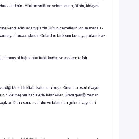
hadet ederim. Allah'ın salât ve se­lamı onun, âlinin, hidayet
etine kendilerini adamışlardır. Bütün gayretlerini onun manala­
a çıkarmaya harcamışlardır. Onlardan bir kısmı bunu yaparken icaz
in kul­lanmış olduğu daha farklı kadim ve modern
tefsir
erdiği bir tefsir kitabı kaleme almıştır. Onun bu eseri rivayet
 birlikte meşhur ha­dislerle tefsir eder. Sırası geldiği zaman
 açıklar. Daha sonra sahabe ve tabiinden ge­len rivayetleri