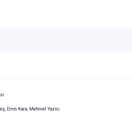
Kalbi
Sözlü
Maanil
ve İra
Cilt Ta
Beka
si
, Emin Kara, Mehmet Yazıcı