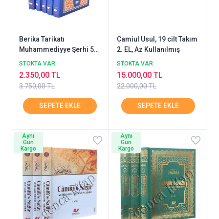
Berika Tarikatı
Camiul Usul, 19 cilt Takım
Muhammediyye Şerhi 5
2. EL, Az Kullanılmış
Cilt Şamua KAHRAMAN
STOKTA VAR
STOKTA VAR
2.350,00 TL
15.000,00 TL
3.750,00 TL
22.000,00 TL
Aynı
Aynı
Gün
Gün
Kargo
Kargo