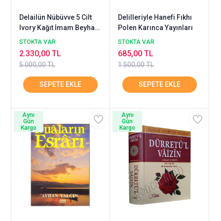
Delailün Nübüvve 5 Cilt
Delilleriyle Hanefi Fıkhı
Ivory Kağıt İmam Beyhaki
Polen Karınca Yayınları
OCAK
STOKTA VAR
STOKTA VAR
2.330,00 TL
685,00 TL
5.000,00 TL
1.500,00 TL
Aynı
Aynı
Gün
Gün
Kargo
Kargo