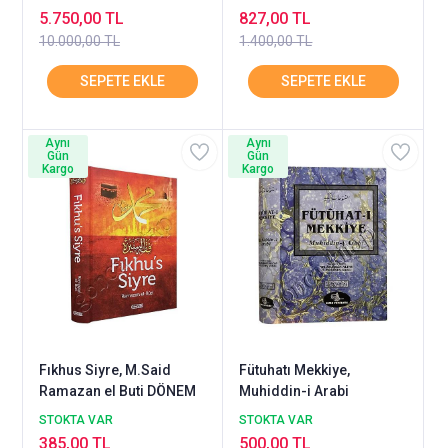
5.750,00 TL
827,00 TL
10.000,00 TL
1.400,00 TL
Aynı
Aynı
Gün
Gün
Kargo
Kargo
Fıkhus Siyre, M.Said
Fütuhatı Mekkiye,
Ramazan el Buti DÖNEM
Muhiddin-i Arabi
STOKTA VAR
STOKTA VAR
385,00 TL
500,00 TL