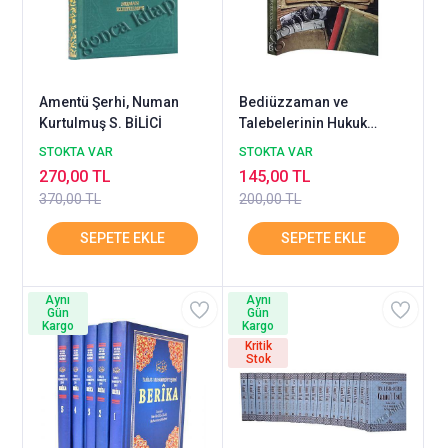
Amentü Şerhi, Numan
Bediüzzaman ve
Kurtulmuş S. BİLİCİ
Talebelerinin Hukuk
Mücadelesi
STOKTA VAR
STOKTA VAR
270,00 TL
145,00 TL
370,00 TL
200,00 TL
Aynı
Aynı
Gün
Gün
Kargo
Kargo
Kritik
Stok