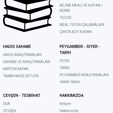
KELİME MEALİ VE KUR'AN-I
KERİM
TECVİD
MEAL TEFSİR ÇALIŞMALARI
ÇANTA BOY KUR'AN
HADİS SAHABE
PEYGAMBER - SİYER -
TARİH
HADİS ARAŞTIRMALARI
SİYER
SAHABE VE ARAŞTIRMALARI
TARİH
KARTON KAPAK
PEYGAMBER ARAŞTIRMALARI
TAKIM HADİS SETLERİ
YAKIN TARİH
CEVŞEN - TESBİHAT
HAKKIMIZDA
DUA
İletişim
CEVŞEN
Hakkımızda