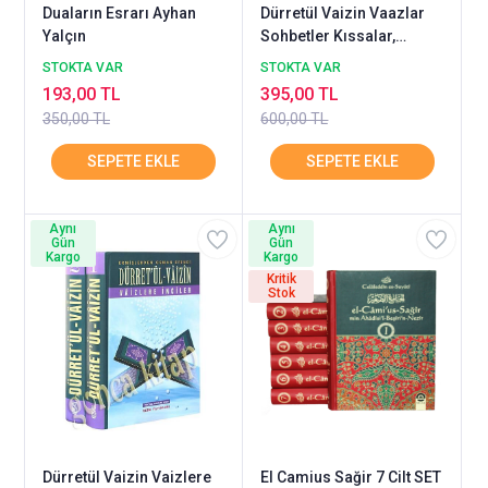
Duaların Esrarı Ayhan
Dürretül Vaizin Vaazlar
Yalçın
Sohbetler Kıssalar,
Dürretün Nasihin KARACA
STOKTA VAR
STOKTA VAR
193,00 TL
395,00 TL
350,00 TL
600,00 TL
Aynı
Aynı
Gün
Gün
Kargo
Kargo
Kritik
Stok
Dürretül Vaizin Vaizlere
El Camius Sağir 7 Cilt SET