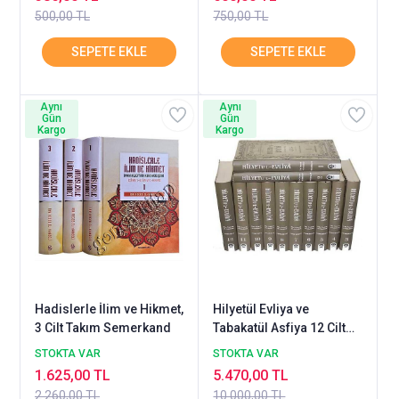
500,00 TL
750,00 TL
Aynı
Aynı
Gün
Gün
Kargo
Kargo
Hadislerle İlim ve Hikmet,
Hilyetül Evliya ve
3 Cilt Takım Semerkand
Tabakatül Asfiya 12 Cilt
Set Ocak
STOKTA VAR
STOKTA VAR
1.625,00 TL
5.470,00 TL
2.260,00 TL
10.000,00 TL