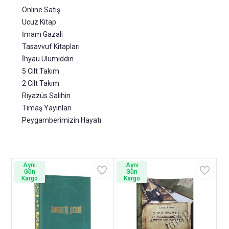
Onlıne Satış
Ucuz Kitap
İmam Gazali
Tasavvuf Kitapları
İhyau Ulumiddin
5 Cilt Takım
2 Cilt Takım
Riyazüs Salihin
Timaş Yayınları
Peygamberimizin Hayatı
Aynı
Aynı
Gün
Gün
Kargo
Kargo