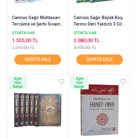
Camius Sağir Muhtasarı
Camiüs Sağir Büyük Boy,
Tercüme ve Şerhi Sıvama
Termo Deri Yaldızlı 3 Cilt
Cilt YENİ ASYA
Cilt
STOKTA VAR
STOKTA VAR
1.535,00 TL
2.080,00 TL
2.250,00 TL
3.000,00 TL
Aynı
Aynı
Gün
Gün
Kargo
Kargo