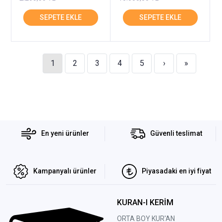
1
2
3
4
5
›
»
En yeni ürünler
Güvenli teslimat
Kampanyalı ürünler
Piyasadaki en iyi fiyat
KURAN-I KERİM
ORTA BOY KUR'AN