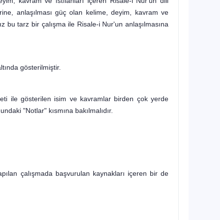
yim, kavram ve ıstılahları içeren Risale-i Nur'un dili
ine, anlaşılması güç olan kelime, deyim, kavram ve
ız bu tarz bir çalışma ile Risale-i Nur'un anlaşılmasına
ltında gösterilmiştir.
areti ile gösterilen isim ve kavram­lar birden çok yerde
undaki "Not­lar" kısmına bakılmalıdır.
yapılan çalışmada başvurulan kay­nakları içeren bir de