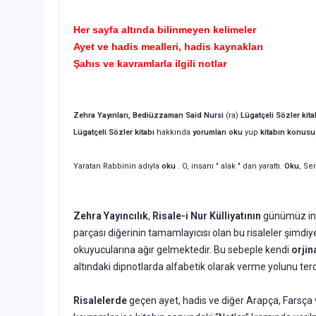
Her sayfa altında bilinmeyen kelimeler
Ayet ve hadis mealleri, hadis kaynakları
Şahıs ve kavramlarla ilgili notlar
Zehra Yayınları, Bediüzzaman Said Nursi
(ra)
Lügatçeli
Sözler kita
Lügatçeli
Sözler kitabı
hakkında
yorumları oku
yup
kitabın
konusu
Yaratan Rabbinin adıyla
oku
. O, insanı " alak " dan yarattı.
Oku
, Se
Zehra Yayıncılık
,
Risale-i Nur Külliyatının
günümüz ins
parçası diğerinin tamamlayıcısı olan bu risaleler şimdiy
okuyucularına ağır gelmektedir. Bu sebeple kendi
orjin
altındaki dipnotlarda alfabetik olarak verme yolunu ter
Risalelerde
geçen ayet, hadis ve diğer Arapça, Farsça ve