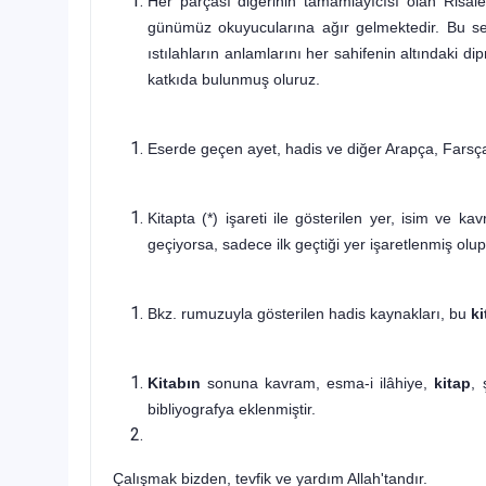
Her parçası diğerinin tamamlayıcısı olan Risale-
günümüz okuyucularına ağır gelmektedir. Bu se
ıstılahların anlamlarını her sahifenin altındaki d
katkıda bulunmuş oluruz.
Eserde geçen ayet, hadis ve diğer Arapça, Farsç
Kitapta (*) işareti ile gösterilen yer, isim ve ka
geçiyorsa, sadece ilk geçtiği yer işaretlenmiş olup
Bkz. rumuzuyla gösterilen hadis kaynakları, bu
ki
Kitabın
sonuna kavram, esma-i ilâhiye,
kitap
, 
bibliyografya eklenmiştir.
Çalışmak bizden, tevfik ve yardım Allah'tandır.