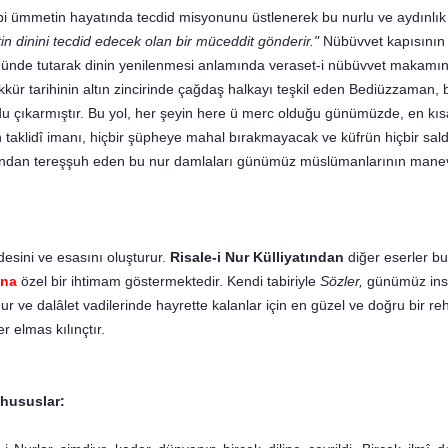
bi ümmetin hayatın­da tecdid misyonunu üstlenerek bu nurlu ve aydınlık y
in dinini tecdid edecek olan bir müceddit gönderir."
Nübüvvet kapısının
zönünde tutarak dinin yenilenmesi anlamında veraset-i nübüvvet makamını 
kür tarihinin altın zin­cirinde çağdaş halkayı teşkil eden Bediüzzaman, b
u çıkarmıştır. Bu yol, her şeyin here ü merc olduğu günümüzde, en kı­sa
klidî imanı, hiçbir şüpheye mahal bırakmaya­cak ve küfrün hiçbir saldı
ndan tereşşuh eden bu nur damlaları günümüz müslümanlarının manevi yara
sini ve esasını oluş­turur.
Risale-i Nur Külliyatından
diğer eserler b
ına
özel bir ihtimam göstermektedir. Kendi tabiriyle
Sözler,
günümüz insa
ur ve dalâlet vadilerinde hayrette kalanlar için en güzel ve doğru bir re
r elmas kılınçtır.
 hususlar: