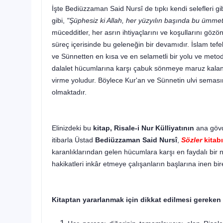
İşte Bediüzzaman Said Nursî de tıpkı kendi selefleri gi
gibi,
"Şüphesiz ki Allah, her yüzyılın başında bu ümmet
mücedditler, her asrın ihti­yaçlarını ve koşullarını gö
süreç içerisinde bu geleneğin bir devamıdır. İslam tefek
ve Sünnetten en kısa ve en selametli bir yolu ve metod
dalalet hücumlarına karşı
çabuk sönmeye maruz kalan ta
virme yoludur. Böylece Kur'an ve Sünnetin ulvi seması
olmaktadır.
Elinizdeki bu
kitap, Risale-i Nur Külliyatının
ana gövde
itibarla Üstad
Bediüzzaman Said Nursî
,
Sözler
kitab
karanlıklarından gelen hücumlara karşı en faydalı bir n
haki­katleri inkâr etmeye çalışanların başlarına inen bire
Kitaptan yararlanmak için dikkat edilmesi gereken