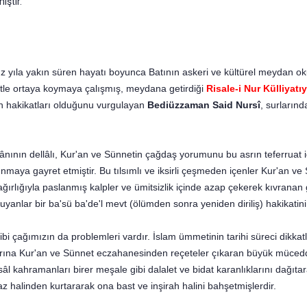
iştir.
üz yıla yakın süren ha­yatı boyunca Batının askeri ve kültürel meydan 
etle or­taya koymaya çalışmış, meydana getirdiği
Risale-i Nur Külliyatıy
n hakikatları olduğunu vurgulayan
Bediüzzaman Said Nursî
, surların
kkânının dellâlı, Kur'an ve Sünnetin çağdaş yorumunu bu asrın teferrua
maya gayret etmiştir. Bu tılsımlı ve iksirli çeşmeden içenler Kur'an ve
ırlığıyla paslanmış kalpler ve ümitsizlik içinde azap çeke­rek kıvranan
yanlar bir ba'sü ba'de'l mevt (ölümden sonra yeniden diriliş) hakikatini h
 çağımızın da problemleri vardır. İslam ümmetinin tarihi süreci dikkatle 
ına Kur'an ve Sünnet eczahanesinden reçeteler çıkaran büyük mücedditl
l kahramanları birer meşale gibi dalalet ve bidat ka­ranlıklarını dağıta
 halinden kurtararak ona bast ve inşirah halini bahşetmişlerdir.