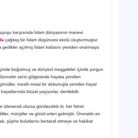
okuyuşu karşısında İslam dün­yasının manevi
la
çağdaş bir İslam düşüncesi ekolü oluşturmuştur.
da gedikler açılmış İslam kafasını yeniden onarmaya
t içinde boğulmuş ve dünyevî meşgaleler içinde yorgun
 Sün­netin serin gölgesinde hayata yeniden
 gönüller, mesih-misal bir dokunuşla yeniden hayat
ayatlarında bizzat yaşıyorlar, deni­lebilir.
izlenecek olursa gö­rülecektir ki, her fetret
er, mürşitler ve gönül erleri gelmiştir. Ümmetin en
rak, şüphe bulutlarını bertaraf etmeye ve hakikat