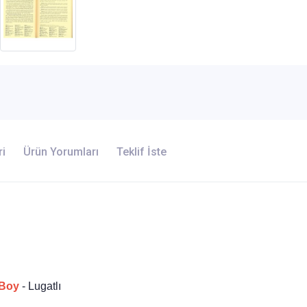
ri
Ürün Yorumları
Teklif İste
 Boy
- Lugatlı