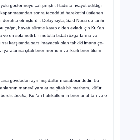
olu göstermeye çalış­mıştır. Hadiste rivayet edildiği
 ka­panmasından sonra teceddüd hareketini üstlenen
deruhte etmişlerdir. Dolayısıyla, Said Nursî de tarihi
u çağın, hayatı süratle ka­yıp giden evladı için Kur'an
 ve en selametli bir metotla bidat rüzgârlarına ve
rısı karşısında sarsılmayacak olan tahkiki imana çe­
larına şifalı birer mer­hem ve iksirli birer tılsım
u ana gövdeden ayrılmış dallar mesabesindedir. Bu
nlarının manevî yaralarına şifalı bir merhem, küfür
hberdir.
Sözler,
Kur'an hakikatlerinin birer anahtarı ve o