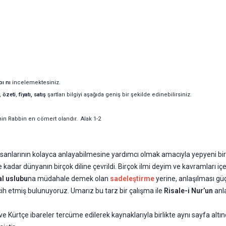
bı
nı
incelemektesiniz.
,
özeti
,
fiyatı, satış
şartları bilgiyi aşağıda geniş bir şekilde edinebilirsiniz.
nin Rabbin en cömert olandır. Alak 1-2
anlarının kolayca anlayabilmesine yardımcı olmak amacıyla yepyeni bir
e kadar dünyanın birçok diline çevrildi. Birçok ilmi deyim ve kavramları i
al uslubu
na müdahale demek olan
sadeleştirme
yerine, anlaşılması gü
cih etmiş bulunuyoruz. Umarız bu tarz bir çalışma ile
Risale-i Nur’un
anl
 Kürtçe ibareler tercüme edilerek kaynaklarıyla birlikte aynı sayfa altın