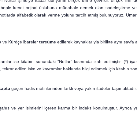
i Nurlar şimdiye kadar dünyanın birçok diline çevrildi. Birçok ilmî de
beple kendi orjinal üslubuna müdahale demek olan sadeleştirme yer
ipnotlarda alfabetik olarak verme yolunu tercih etmiş bulunuyoruz. Umar
a ve Kürdçe ibareler
ter­cüme
edilerek kaynaklarıyla birlikte aynı sayfa a
vramlar ise kitabın sonun­daki "Notlar" kısmında izah edilmiştir. (*) iş
, tekrar edilen isim ve kavramlar hakkında bilgi edinmek için kitabın son
tapta
geçen hadis me­tinlerinden farklı veya yakın ifadeler taşımaktadır.
şahıs ve yer isimlerini içe­ren karma bir indeks konulmuştur. Ayrıca 