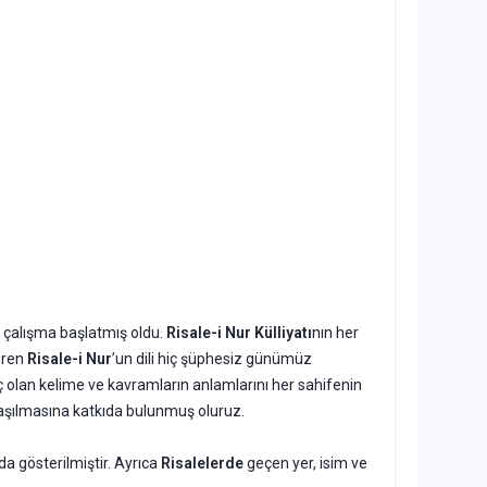
 çalışma başlatmış oldu.
Risale-i Nur Külliyatı
nın her
çeren
Risale-i Nur
’un dili hiç şüphesiz günümüz
ç olan kelime ve kavramların anlamlarını her sahifenin
aşılmasına katkıda bulunmuş oluruz.
da gösterilmiştir. Ayrıca
Risalelerde
geçen yer, isim ve