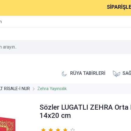
SİPARİŞLERİNİZ 
im
RÜYA TABİRLERİ
SAĞ
LT RİSALE-İ NUR
Zehra Yayıncılık
Sözler LUGATLI ZEHRA Orta
14x20 cm