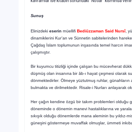
kavramlar ise kitabın sonundaki “Notlar” kısmında verilm
Sunuş
Elinizdeki
eserin
müellifi
Bediüzzaman Said Nursî
, y
dinamiklerini Kur'an ve Sünnetin sabitelerinden harek
Çağdaş İslam toplumunun inşasında te­mel harcın ima
çalışmıştır.
Bir kuyumcu titizliği içinde çalışan bu mücevherat dü
düşmüş olan insanına bir âb-ı hayat çeşmesi olarak sun
dönmektedirler. Ölmeye yüztutmuş ruhlar, günahların ağ
bulmakta ve dirilmektedir. Risale-i Nurları anlayarak oku
Her çağın kendine özgü bir takım problemleri olduğu gibi
döneminde o dönemin manevi hastalıklarına ve yara­lar
sıkışık olduğu dönemlerde ma­na aleminin bu yıldız-misâ
güneşini göstermeye muvaffak olmuşlar, ümmeti inkıbaz