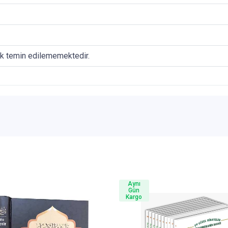
ak temin edilememektedir.
Aynı
Gün
Kargo