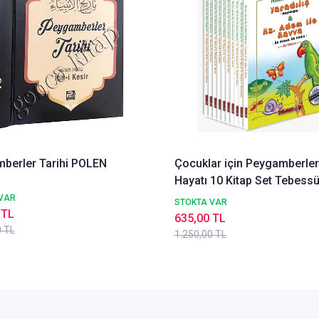
berler Tarihi POLEN
Çocuklar için Peygamberler
Hayatı 10 Kitap Set Tebess
Yayın
VAR
STOKTA VAR
 TL
635,00 TL
0 TL
1.250,00 TL