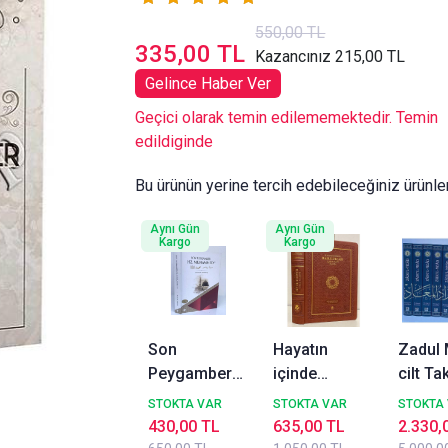
550,00 TL
335,00 TL
Kazancınız 215,00 TL
Gelince Haber Ver
Geçici olarak temin edilememektedir. Temin
edildiginde
Bu ürünün yerine tercih edebileceğiniz ürünle
Aynı Gün
Aynı Gün
Kargo
Kargo
Son
Hayatın
Zadul 
Peygamber
içinde
cilt Ta
Hz.
Rasulullah (
Kayyım
STOKTA VAR
STOKTA VAR
STOKTA
Muhammed
sav ) Termo
Cevziy
430,00 TL
635,00 TL
2.330,
Siyer-i Nebi
Deri Cilt Yedi
Polen