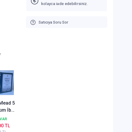
kolayca iade edebilirsiniz.
Satıcıya Soru Sor
r
Mead 5
kım İbn
 el
 VAR
ye
00 TL