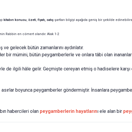
up
kitabın
konusu
,
özeti
,
fiyatı, satış
şartları bilgiyi aşağıda geniş bir şekilde edinebilirs
enin Rabbin en cömert olandır. Alak 1-2
 ve gelecek bütün zamanlarını aydınlatır.
 Her bir mümini, bütün peygamberlerle ve onlara tâbi olan inananlarla
hiyle de ilgili hâle gelir. Geçmişte cereyan etmiş o hadiselere karş
, asırlar boyunca peygamberler göndermiştir. İnsanlara peygamber
bın habercileri olan
peygamberlerin hayatların
ı ele alan bir
pey