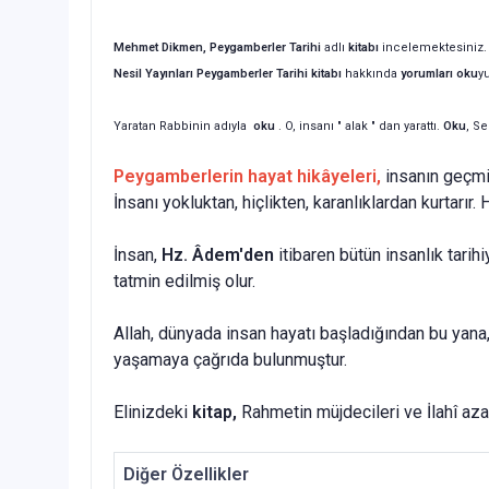
Mehmet Dikmen,
Peygamberler Tarihi
adlı
kitabı
incelemektesiniz.
Nesil Yayınları Peygamberler Tarihi
kitabı
hakkında
yorumları oku
y
Yaratan Rabbinin adıyla
oku
. O, insanı " alak " dan yarattı.
Oku
, S
Peygamberlerin hayat hikâyeleri,
insanın geçmiş
İnsanı yokluktan, hiçlikten, karanlıklardan kurtarır.
İnsan,
Hz. Âdem'den
itibaren bütün insanlık tari
tatmin edilmiş olur.
Allah, dünyada insan hayatı başladığından bu yana
yaşamaya çağrıda bulunmuştur.
Elinizdeki
kitap,
Rahmetin müjdecileri ve İlahî aza
Diğer Özellikler