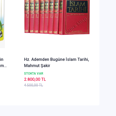
in
Hz. Ademden Bugüne İslam Tarihi,
İslam İl
üm
Mahmut Şakir
Vakfı
STOKTA VAR
STOKTA 
2.800,00 TL
760,00 
4.500,00 TL
1.120,00