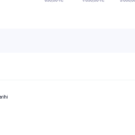
650,00 TL
1.050,00 TL
5.000,0
Eyüp Baş
Sema
Karınc
Kahverengi
rihi