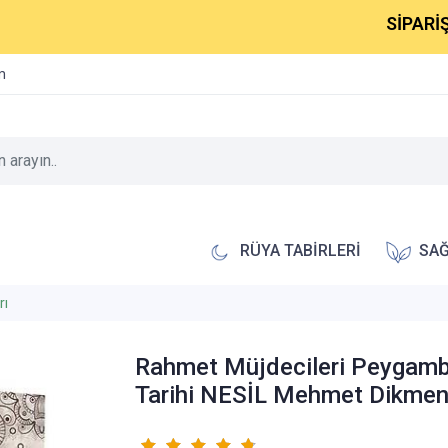
SİPARİŞLERİN
im
RÜYA TABİRLERİ
SAĞ
rı
Rahmet Müjdecileri Peygamb
Tarihi NESİL Mehmet Dikme