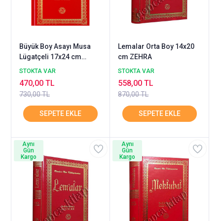
Büyük Boy Asayı Musa
Lemalar Orta Boy 14x20
Lügatçeli 17x24 cm
cm ZEHRA
ZEHRA
STOKTA VAR
STOKTA VAR
470,00 TL
558,00 TL
730,00 TL
870,00 TL
Aynı
Aynı
Gün
Gün
Kargo
Kargo