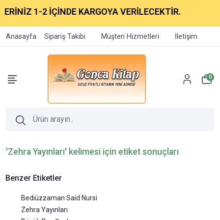
İNİZ 1-2 İÇİNDE KARGOYA VERİLECEKTİR.
Anasayfa
Sipariş Takibi
Müşteri Hizmetleri
İletişim
0
'Zehra Yayınları' kelimesi için etiket sonuçları
Benzer Etiketler
Bediüzzaman Said Nursi
Zehra Yayınları