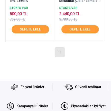
cm. ZEHRA
Mektubat Şualar Lemalar,
4 Kitap Set, 17x24
STOKTA VAR
STOKTA VAR
cm, Büyük Boy
500,00 TL
2.440,00 TL
769,00 TL
3.780,00 TL
1
En yeni ürünler
Güvenli teslimat
Kampanyalı ürünler
Piyasadaki en iyi fiyat