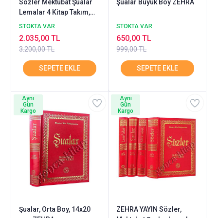
Sözler Mektubat Şualar
Şualar Büyük Boy ZEHRA
Lemalar 4 Kitap Takım,
Orta Boy 14x20 cm
STOKTA VAR
STOKTA VAR
2.035,00 TL
650,00 TL
3.200,00 TL
999,00 TL
Aynı
Aynı
Gün
Gün
Kargo
Kargo
Şualar, Orta Boy, 14x20
ZEHRA YAYIN Sözler,