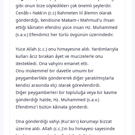
gibi onun bize söyledikleri çok önemli şeylerdir.
Cenâb-ı Hakk'ın (c.c) Rahmeten lil âlemin olarak
gönderdiği, kendisine Makam-ı Mahmud'u ihsan
ettiği kâinatın efendisi yüce insan Hz. Muhammed
(s.a.v.) Efendimiz her türlü övgünün üzerindedir.
Yüce Allah (c.c.) onu himayesine aldı. Yardımlarıyla
kulları âciz bırakan âyet ve mucizelerle onu
destekledi. Ona vahyini emanet etti.
Onu mükemmel bir davetle umumi bir
peygamberlikle göndererek diğer yaratılmışlarla
kendisi arasında elçi olarak görevlendirdi.
Diğer peygamberleri bir topluluğa veya bir kavme
gönderdiği halde, Hz. Muhammed (s.a.v.)
Efendimiz'i bütün kâinata gönderdi.
Ona gönderdiği vahyi (Kur'an'ı) korumayı bizzat
üzerine aldı. Allah (c.c.)'ın bu himayesi sayesinde