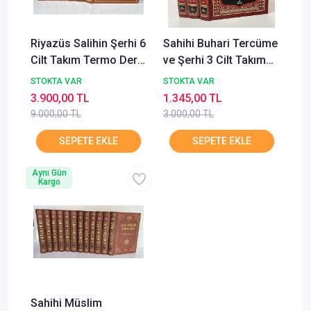
Riyazüs Salihin Şerhi 6
Sahihi Buhari Tercüme
Cilt Takım Termo Deri
ve Şerhi 3 Cilt Takım
Beka
Ravza Yayınları
STOKTA VAR
STOKTA VAR
3.900,00 TL
1.345,00 TL
9.000,00 TL
3.000,00 TL
Aynı Gün
Kargo
Sahihi Müslim