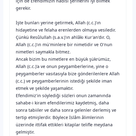
için de Efendimizin hadisi şeriflerini iyi bilmek
gerekir.
İşte bunları yerine getirmek, Allah (c.c.)'ın
hidayetine ve felaha erenlerden olmaya vesiledir.
Çünkü Resûlullah (s.a.v.)'ın ahlâkı Kur'an'dır. O,
Allah (c.c.)'ın mü'minlere bir nimetidir ve O'nun
nimetleri saymakla bitmez.
Ancak bizim bu nimetlere en büyük şükrümüz,
Allah (c.c.)'a ve onun peygamberlerine, yine o
peygamberler vasıtasıyla bize gönderilenlere Allah
(c.c.) ve peygamberlerinin istediği şekilde iman
etmek ve şekilde yaşamaktır.
Efendimiz'in söylediği sözleri onun zamanında
sahabe-i kiram efendilerimiz kaydetmiş, daha
sonra tabiiler ve daha sonra gelenler derlemiş ve
tertip etmişlerdir. Böylece İslâm âlimlerinin
üzerinde ittifak ettikleri kitaplar telifle meydana
gelmiştir.