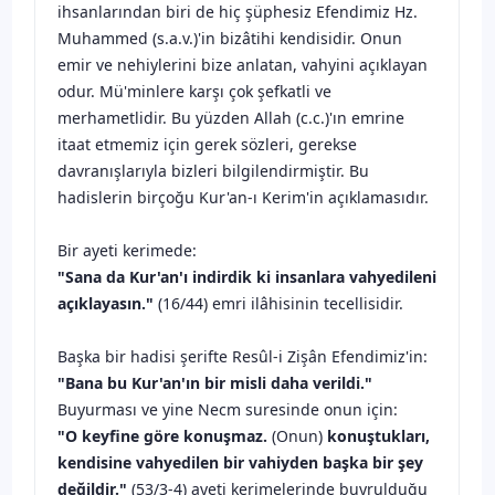
ihsanlarından biri de hiç şüphesiz Efendimiz Hz.
Muhammed (s.a.v.)'in bizâtihi kendisidir. Onun
emir ve nehiylerini bize anlatan, vahyini açıklayan
odur. Mü'minlere karşı çok şefkatli ve
merhametlidir. Bu yüzden Allah (c.c.)'ın emrine
itaat etmemiz için gerek sözleri, gerekse
davranışlarıyla bizleri bilgilendirmiştir. Bu
hadislerin birçoğu Kur'an-ı Kerim'in açıklamasıdır.
Bir ayeti kerimede:
"Sana da Kur'an'ı indirdik ki insanlara vahyedileni
açıklayasın."
(16/44) emri ilâhisinin tecellisidir.
Başka bir hadisi şerifte Resûl-i Zişân Efendimiz'in:
"Bana bu Kur'an'ın bir misli daha verildi."
Buyurması ve yine Necm suresinde onun için:
"O keyfine göre konuşmaz.
(Onun)
konuştukları,
kendisine vahyedilen bir vahiyden başka bir şey
değildir."
(53/3-4) ayeti kerimelerinde buyrulduğu