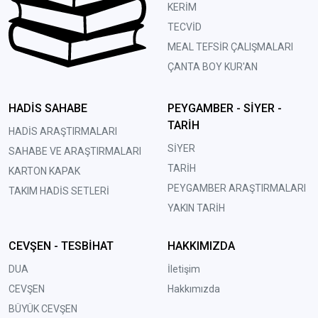
KERİM
TECVİD
MEAL TEFSİR ÇALIŞMALARI
ÇANTA BOY KUR'AN
HADİS SAHABE
PEYGAMBER - SİYER -
TARİH
HADİS ARAŞTIRMALARI
SİYER
SAHABE VE ARAŞTIRMALARI
TARİH
KARTON KAPAK
PEYGAMBER ARAŞTIRMALARI
TAKIM HADİS SETLERİ
YAKIN TARİH
CEVŞEN - TESBİHAT
HAKKIMIZDA
DUA
İletişim
CEVŞEN
Hakkımızda
BÜYÜK CEVŞEN