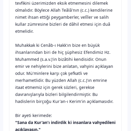
tevfikini üzerimizden eksik etmemesini dilemek
olmalıdır. Böylece Allah Teâlâ'nın (c.c.) kendilerine
nimet ihsan ettiği peygamberler, velîler ve salih
kullar zümresine bizleri de dâhil etmesi için duâ
etmelidir.
Muhakkak ki Cenâb-ı Hakk'ın bize en büyük
ihsanlarından biri de hiç şüphesiz Efendimiz Hz.
Muhammed (s.a.v.)'in bizâtihi kendisidir. Onun
emir ve nehiylerini bize anlatan, vahyini açıklayan
odur. Mü'minlere karşı çok şefkatli ve
merhametlidir. Bu yüzden Allah (c.c.)'ın emrine
itaat etmemiz için gerek sözleri, gerekse
davranışlarıyla bizleri bilgilendirmiştir. Bu
hadislerin birçoğu Kur'an-ı Kerim'in açıklamasıdır.
Bir ayeti kerimede:
"Sana da Kur'an'ı indirdik ki insanlara vahyedileni
açıklayasın."