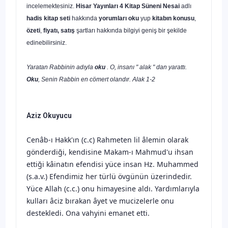
incelemektesiniz.
Hisar Yayınları 4 Kitap Süneni Nesai
adlı
hadis kitap seti
hakkında
yorumları oku
yup
kitabın
konusu
,
özeti
,
fiyatı, satış
şartları hakkında bilgiyi geniş bir şekilde
edinebilirsiniz.
Yaratan Rabbinin adıyla
oku
. O, insanı " alak " dan yarattı.
Oku
, Senin Rabbin en cömert olandır. Alak 1-2
Aziz Okuyucu
Cenâb-ı Hakk'ın (c.c) Rahmeten lil âlemin olarak
gönderdiği, kendisine Makam-ı Mahmud'u ihsan
ettiği kâinatın efendisi yüce insan Hz. Muhammed
(s.a.v.) Efendimiz her türlü övgünün üzerindedir.
Yüce Allah (c.c.) onu himayesine aldı. Yardımlarıyla
kulları âciz bırakan âyet ve mucizelerle onu
destekledi. Ona vahyini emanet etti.