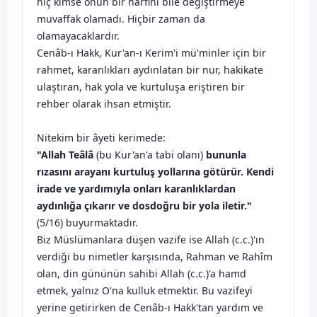
hiç kimse onun bir harfini bile değiştirmeye
muvaffak olamadı. Hiçbir zaman da
olamayacaklardır.
Cenâb-ı Hakk, Kur'an-ı Kerim'i mü'minler için bir
rahmet, karanlıkları aydınlatan bir nur, hakikate
ulaştıran, hak yola ve kurtuluşa eriştiren bir
rehber olarak ihsan etmiştir.
Nitekim bir âyeti kerimede:
"Allah Teâlâ
(bu Kur'an'a tabi olanı)
bununla
rızasını arayanı kurtuluş yollarına götürür. Kendi
irade ve yardımıyla onları karanlıklardan
aydınlığa çıkarır ve dosdoğru bir yola iletir."
(5/16) buyurmaktadır.
Biz Müslümanlara düşen vazife ise Allah (c.c.)'ın
verdiği bu nimetler karşısında, Rahman ve Rahîm
olan, din gününün sahibi Allah (c.c.)'a hamd
etmek, yalnız O'na kulluk etmektir. Bu vazifeyi
yerine getirirken de Cenâb-ı Hakk'tan yardım ve