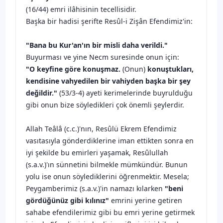
(16/44) emri ilâhisinin tecellisidir.
Başka bir hadisi şerifte Resûl-i Zişân Efendimiz'in:
"Bana bu Kur'an'ın bir misli daha verildi."
Buyurması ve yine Necm suresinde onun için:
"O keyfine göre konuşmaz.
(Onun)
konuştukları,
kendisine vahyedilen bir vahiyden başka bir şey
değildir."
(53/3-4) ayeti kerimelerinde buyrulduğu
gibi onun bize söyledikleri çok önemli şeylerdir.
Allah Teâlâ (c.c.)'nın, Resûlü Ekrem Efendimiz
vasıtasıyla gönderdiklerine iman ettikten sonra en
iyi şekilde bu emirleri yaşamak, Resûlullah
(s.a.v.)'ın sünnetini bilmekle mümkündür. Bunun
yolu ise onun söylediklerini öğrenmektir. Mesela;
Peygamberimiz (s.a.v.)'in namazı kılarken
"beni
gördüğünüz gibi kılınız"
emrini yerine getiren
sahabe efendilerimiz gibi bu emri yerine getirmek