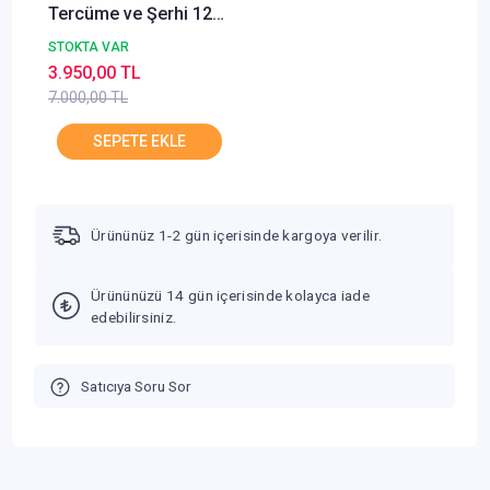
Tercüme ve Şerhi 12
Cilt Takım Sönmez
STOKTA VAR
Neşriyat
3.950,00 TL
7.000,00 TL
Ürününüz 1-2 gün içerisinde kargoya verilir.
Ürününüzü 14 gün içerisinde kolayca iade
edebilirsiniz.
Satıcıya Soru Sor