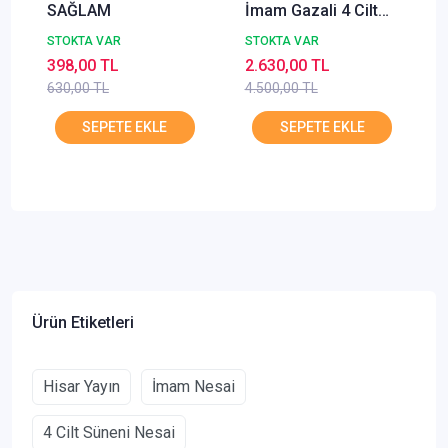
SAĞLAM
İmam Gazali 4 Cilt
Set HUZUR
STOKTA VAR
STOKTA VAR
398,00 TL
2.630,00 TL
630,00 TL
4.500,00 TL
Ürün Etiketleri
Hisar Yayın
İmam Nesai
4 Cilt Süneni Nesai