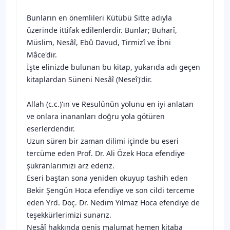
Bunların en önemlileri Kütübü Sitte adıyla
üzerinde ittifak edilenlerdir. Bunlar; Buharî,
Müslim, Nesâî, Ebû Davud, Tirmizî ve İbni
Mâce'dir.
İşte elinizde bulunan bu kitap, yukarıda adı geçen
kitaplardan Süneni Nesâî (Neseî)'dir.
Allah (c.c.)'ın ve Resulünün yolunu en iyi anlatan
ve onlara inananları doğru yola götüren
eserlerdendir.
Uzun süren bir zaman dilimi içinde bu eseri
tercüme eden Prof. Dr. Ali Özek Hoca efendiye
şükranlarımızı arz ederiz.
Eseri baştan sona yeniden okuyup tashih eden
Bekir Şengün Hoca efendiye ve son cildi terceme
eden Yrd. Doç. Dr. Nedim Yılmaz Hoca efendiye de
teşekkürlerimizi sunarız.
Nesâî hakkında geniş malumat hemen kitaba