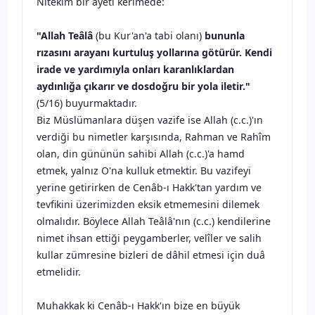
Nitekim bir âyeti kerimede:
"Allah Teâlâ
(bu Kur'an'a tabi olanı)
bununla
rızasını arayanı kurtuluş yollarına götürür. Kendi
irade ve yardımıyla onları karanlıklardan
aydınlığa çıkarır ve dosdoğru bir yola iletir."
(5/16) buyurmaktadır.
Biz Müslümanlara düşen vazife ise Allah (c.c.)'ın
verdiği bu nimetler karşısında, Rahman ve Rahîm
olan, din gününün sahibi Allah (c.c.)'a hamd
etmek, yalnız O'na kulluk etmektir. Bu vazifeyi
yerine getirirken de Cenâb-ı Hakk'tan yardım ve
tevfikini üzerimizden eksik etmemesini dilemek
olmalıdır. Böylece Allah Teâlâ'nın (c.c.) kendilerine
nimet ihsan ettiği peygamberler, velîler ve salih
kullar zümresine bizleri de dâhil etmesi için duâ
etmelidir.
Muhakkak ki Cenâb-ı Hakk'ın bize en büyük