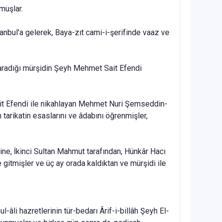
muşlar.
anbul'a gelerek, Baya-zıt cami-i-şerifinde vaaz ve
aradığı mürşidin Şeyh Mehmet Sait Efendi
ait Efendi ile nikahlayan Mehmet Nuri Şemseddin-
tarikatin esaslarını ve âdabını öğrenmişler,
ne, İkinci Sultan Mah­mut tarafından, Hünkâr Hacı
e gitmişler ve üç ay orada kaldıktan ve mürşidi ile
âli hazretlerinin tür-bedarı Ârif-i-billâh Şeyh El-