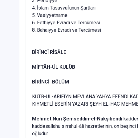
3. Pendiyye
4. İslam Tasavvufunun Şartları
5. Vasiyyetname
6. Fethiyye Evradı ve Tercümesi
8. Bahaiyye Evradı ve Tercümesi
BÎRÎNCÎ RÎSÂLE
MİFTÂH-ÜL KULÜB
BİRİNCİ BÖLÜM
KUTB-ÜL-ÂRlFÎYN MEVLÂNA YAHYA EFENDİ KAD
KIYMETLİ ESERİN YAZARI ŞEYH EL-HAC MEHM
Mehmet Nuri Şemseddin-el-Nakşibendi
kaddesa
kaddesallahu sırrahul-âli hazretlerinin, on beşinci
oğludur.