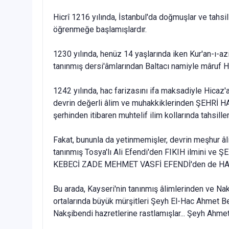
Hicrî 1216 yılında, İstanbul'da doğmuşlar ve tahsi
öğrenmeğe başlamışlardır.
1230 yılında, henüz 14 yaşlarında iken Kur'an-ı-a
tanınmış dersi'âmlarından Baltacı namiyle mâ­ruf H
1242 yılında, hac farizasını ifa maksadiyle Hicaz'
devrin değerli âlim ve muhakkiklerinden ŞEHRİ H
şerhinden itibaren muhtelif ilim kol­larında tahsil
Fakat, bununla da yetinmemişler, devrin meşhur â
tanınmış Tosya'lı Ali Efendi'den FIKIH ilmini ve 
KEBECİ ZADE MEH­MET VASFİ EFENDİ'den de HAT v
Bu arada, Kayseri'nin tanınmış âlimlerinden ve Nak
ortalarında büyük mürşitleri Şeyh El-Hac Ah­met Be
Nakşibendi hazretlerine rastlamışlar... Şeyh Ahme