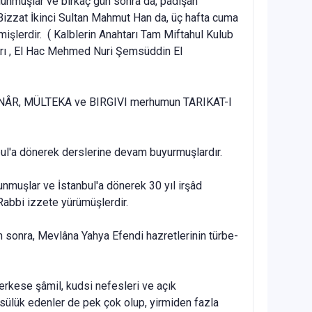
un­muşlar ve birkaç gün sonra da, padişah
 Bizzat İkinci Sultan Mahmut Han da, üç hafta cuma
işlerdir. ( Kalblerin Anahtarı Tam Miftahul Kulub
nahtarı , El Hac Mehmed Nuri Şemsüddin El
. MENÂR, MÜLTEKA ve BIRGIVI merhumun TARIKAT-l
bul'a dönerek derslerine de­vam buyurmuşlardır.
muşlar ve İstanbul'a döne­rek 30 yıl irşâd
Rabbi izzete yürümüşlerdir.
n sonra, Mevlâna Yahya Efendi hazretlerinin türbe-
herkese şâmil, kudsi nefes­leri ve açık
ve sülük edenler de pek çok olup, yirmiden fazla