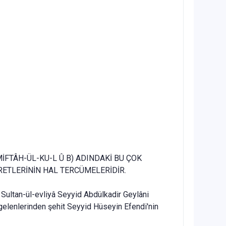
FTÂH-ÜL-KU-L Û B) ADINDAKİ BU ÇOK
RETLERİNİN HAL TERCÜMELERİDİR.
 Sultan-ül-evliyâ Seyyid Abdülkadir Geylâni
i gelenle­rinden şehit Seyyid Hüseyin Efendi'nin