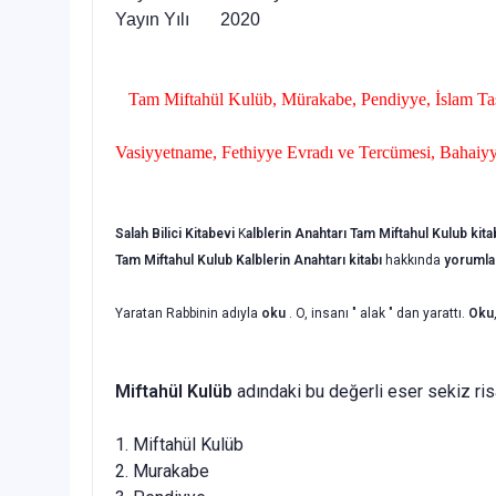
Yayın Yılı 2020
Tam Miftahül Kulüb, Mürakabe, Pendiyye, İslam Tas
Vasiyyetname, Fethiyye Evradı ve Tercümesi, Bahaiy
Salah Bilici Kitabevi
K
alblerin Anahtarı Tam Miftahul Kulub kita
Tam Miftahul Kulub Kalblerin Anahtarı
kitabı
hakkında
yorumla
Yaratan Rabbinin adıyla
oku
. O, insanı " alak " dan yarattı.
Oku
Miftahül Kulüb
adındaki bu değerli eser sekiz ris
1. Miftahül Kulüb
2. Murakabe