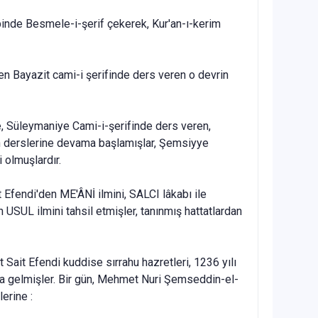
ebinde Besmele-i-şerif çekerek, Kur'an-ı-kerim
en Bayazit cami-i şerifinde ders veren o devrin
de, Süleymaniye Cami-i-şerifinde ders veren,
n derslerine devama başlamışlar, Şemsiyye
 olmuşlardır.
Efendi'den ME'ÂNİ ilmini, SALCI lâkabı ile
USUL ilmini tahsil etmişler, tanınmış hattatlardan
Sait Efendi kuddise sırrahu hazretleri, 1236 yılı
l'a gelmişler. Bir gün, Mehmet Nuri Şemseddin-el-
erine :