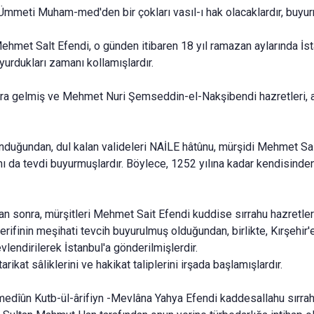
mmeti Muham-med'den bir çokları vasıl-ı hak olacaklardır, buyur
hmet Salt Efen­di, o günden itibaren 18 yıl ramazan aylarında İst
urdukları zamanı kollamışlardır.
a gelmiş ve Meh­met Nuri Şemseddin-el-Nakşibendi hazretleri, 
nduğundan, dul ka­lan valideleri NAİLE hâtûnu, mürşidi Mehmet S
ı da tevdi buyurmuşlardır. Böylece, 1252 yılına kadar kendisinden 
n sonra, mürşit­leri Mehmet Sait Efendi kuddise sırrahu hazretleri
erifinin meşihati tevcih buyurulmuş olduğundan, birlikte, Kırşehir'
lendirilerek İstanbul'a gönderilmişlerdir.
rikat sâliklerini ve hakikat taliplerini irşada başlamışlardır.
edîûn Kutb-ül-ârifiyn -Mevlâna Yahya Efendi kaddesallahu sırrahul-