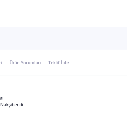
ri
Ürün Yorumları
Teklif İste
rı
Nakşibendi