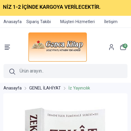
İZ 1-2 İÇİNDE KARGOYA VERİLECEKTİR.
Anasayfa
Sipariş Takibi
Müşteri Hizmetleri
İletişim
0
Anasayfa
GENEL İLAHİYAT
İz Yayıncılık