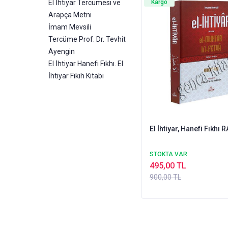
El İhtiyar Tercümesi ve
Kargo
Arapça Metni
İmam Mevsili
Tercüme Prof. Dr. Tevhit
Ayengin
El İhtiyar Hanefi Fıkhı. El
İhtiyar Fıkıh Kitabı
El İhtiyar, Hanefi Fıkhı 
STOKTA VAR
495,00 TL
900,00 TL