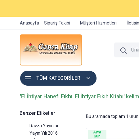
Anasayfa
Sipariş Takibi
Müşteri Hizmetleri
İletiş
TÜM KATEGORİLER
'El İhtiyar Hanefi Fıkhı. El İhtiyar Fıkıh Kitabı' kel
Benzer Etiketler
Bu aramada toplam
1
ürün 
Ravza Yayınları
Aynı
Yayın Yılı 2016
Gün