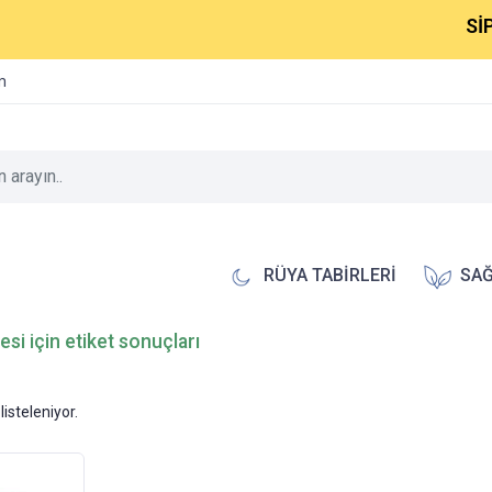
SİPA
im
RÜYA TABİRLERİ
SAĞ
imesi için etiket sonuçları
listeleniyor.