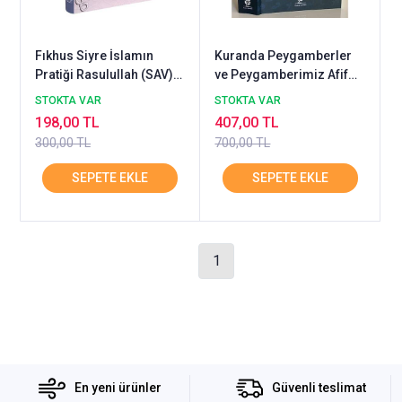
Fıkhus Siyre İslamın
Kuranda Peygamberler
Pratiği Rasulullah (SAV)
ve Peygamberimiz Afif
in Hayatı GONCA
Abdulfettah Tabbara
STOKTA VAR
STOKTA VAR
198,00 TL
407,00 TL
300,00 TL
700,00 TL
1
En yeni ürünler
Güvenli teslimat