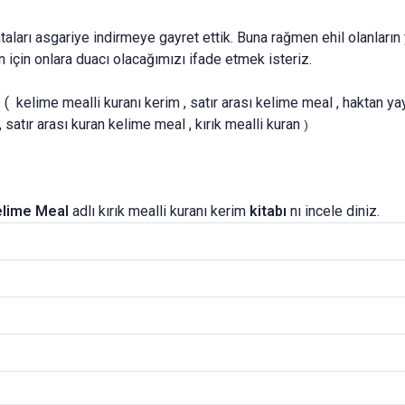
ları asgariye indirmeye gayret ettik. Buna rağmen ehil olanların y
 için onlara duacı olacağımızı ifade etmek isteriz.
) ( kelime mealli kuranı kerim , satır arası kelime meal , haktan yay
satır arası kuran kelime meal , kırık mealli kuran
)
elime Meal
adlı kırık mealli kuranı kerim
kitabı
nı incele diniz.