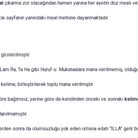
al
çıkarma zor olacağından hemen yanına her ayetin düz meali veri
kle sayfanın yanındaki meal metnine dayanmaktadır.
österilmiştir.
 Lam Ra, Ta Ha gibi Huruf-u Mukataalara mana verilmemiş, olduğu g
lime, birleştirilerek toplu mana verilmiştir.
 göre bağımsız, yerine göre de kendinden önceki ve sonraki
kelim
lanılmamıştır.
iillerden sonra da olumsuzluğu yok eden istisna edatı "İLLA" geli