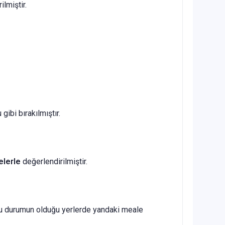
lmiştir.
ibi bırakılmıştır.
elerle
değerlendirilmiştir.
r bu durumun olduğu yerlerde yandaki meale