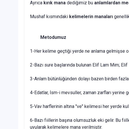
Ayrıca
kırık mana
dediğimiz bu
anlamlardan me
Mushaf kısmındaki
kelimelerin manaları
genelli
Metodumuz
1-Her kelime geçtiği yerde ne anlama gelmişse o g
2-Bazı sure başlarında bulunan Elif Lam Mim; Elif
3-Anlam bütünlüğünden dolayı bazen birden fazla ke
4-Edatlar, İsm-i mevsuller, zaman zarfları yerine
5-Vav harflerinin altına "ve" kelimesi her yerde kul
6-Bazı fiillerin başına olumsuzluk eki gelir. Bu f
uyularak kelimelere mana verilmiştir.