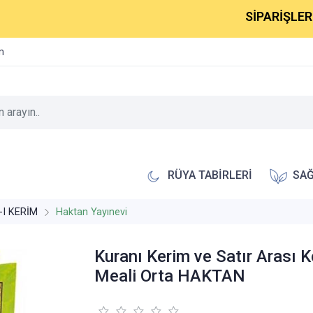
SİPARİŞLERİNİZ 1
im
RÜYA TABİRLERİ
SAĞ
-I KERİM
Haktan Yayınevi
Kuranı Kerim ve Satır Arası 
Meali Orta HAKTAN