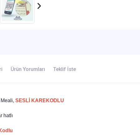
ri
Ürün Yorumları
Teklif İste
Meali,
SESLİ KAREKODLU
 hatlı
Kodlu