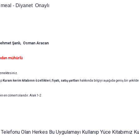
eal - Diyanet Onaylı
 Mehmet Şanlı, Osman Aracan
u ndan mühürlü
emektesiniz.
up
Kuranı kerim
kitabının
özellikleri
,
fiyatı, satış şartları
hakkında bilgiyi aşağıda geniş bir şekilde
in en cömert olandır. Alak 1-2
Telefonu Olan Herkes Bu Uygulamayı Kullanıp Yüce Kitabımız Kur