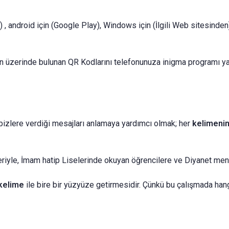
, android için (Google Play), Windows için (İlgili Web sitesind
n üzerinde bulunan QR Kodlarını telefonunuza inigma programı yard
bizlere verdiği mesajları anlamaya yardımcı olmak; her
kelimenin
eriyle, İmam hatip Liselerinde okuyan öğrencilere ve Diyanet men
kelime
ile bire bir yüzyüze getirmesidir. Çünkü bu çalışmada han