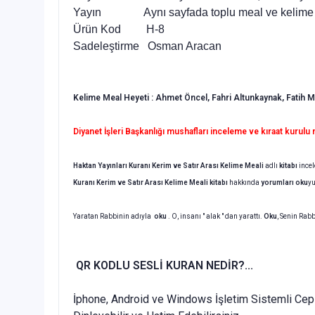
Yayın Aynı sayfada toplu meal ve kelime m
Ürün Kod H-8
Sadeleştirme Osman Aracan
Kelime Meal Heyeti : Ahmet Öncel, Fahri Altunkaynak, Fatih
Diyanet İşleri Başkanlığı mushafları inceleme ve kıraat kurul
Haktan Yayınları
Kuranı Kerim ve Satır Arası Kelime Meali
adlı
kitabı
incel
Kuranı Kerim ve Satır Arası Kelime Meali
kitabı
hakkında
yorumları oku
y
Yaratan Rabbinin adıyla
oku
. O, insanı " alak " dan yarattı.
Oku
, Senin Rabb
QR KODLU SESLİ KURAN NEDİR?...
İphone, Android ve Windows İşletim Sistemli Cep 