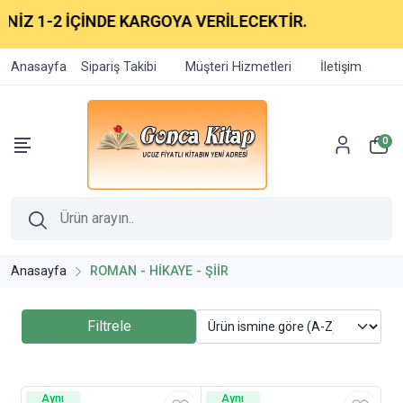
İZ 1-2 İÇİNDE KARGOYA VERİLECEKTİR.
Anasayfa
Sipariş Takibi
Müşteri Hizmetleri
İletişim
0
Anasayfa
ROMAN - HİKAYE - ŞİİR
Filtrele
Aynı
Aynı