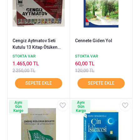
Cengiz Aytmatov Seti
Cennete Giden Yol
Kutulu 13 Kitap Ötüken
Neşriyat
STOKTA VAR
STOKTA VAR
1.465,00 TL
60,00 TL
2.250,00 TL
120,00 TL
Aynı
Aynı
Gün
Gün
Kargo
Kargo