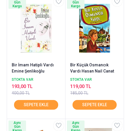
Gün
Gün
Kargo
Kargo
Bir İmam Hatipli Vardı
Bir Küçük Osmancık
Emine Şenlikoğlu
Vardı Hasan Nail Canat
STOKTA VAR
STOKTA VAR
193,00 TL
119,00 TL
400,00 TL
185,00 TL
Aynı
Aynı
Gün
Gün
Kargo
Kargo