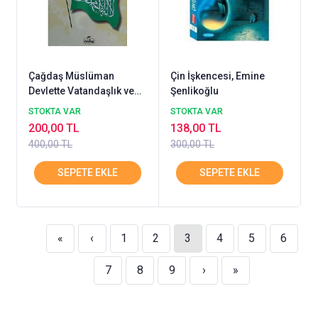
Çağdaş Müslüman
Çin İşkencesi, Emine
Devlette Vatandaşlık ve
Şenlikoğlu
Vatan Kavramı
STOKTA VAR
STOKTA VAR
200,00 TL
138,00 TL
400,00 TL
300,00 TL
«
‹
1
2
3
4
5
6
7
8
9
›
»