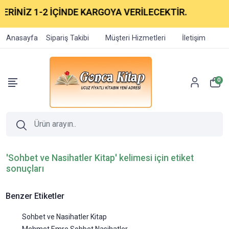
ERİNİZ 1-2 İÇİNDE KARGOYA VERİLECEKTİR.
Anasayfa
Sipariş Takibi
Müşteri Hizmetleri
İletişim
0
'Sohbet ve Nasihatler Kitap' kelimesi için etiket
sonuçları
Benzer Etiketler
Sohbet ve Nasihatler Kitap