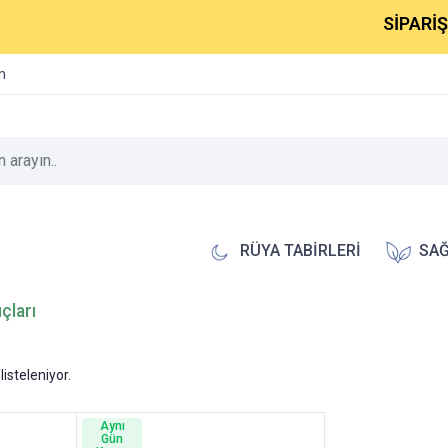
SİPARİŞLE
im
RÜYA TABİRLERİ
SAĞ
çları
listeleniyor.
Aynı
Gün