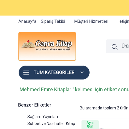
Anasayfa
Sipariş Takibi
Müşteri Hizmetleri
İletiş
TÜM KATEGORİLER
'Mehmed Emre Kitapları' kelimesi için etiket sonu
Benzer Etiketler
Bu aramada toplam
2
ürün 
Sağlam Yayınları
Aynı
Sohbet ve Nasihatler Kitap
Gün