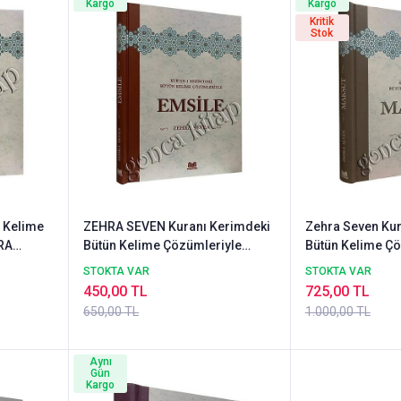
Kargo
Kargo
Kritik
Stok
 Kelime
ZEHRA SEVEN Kuranı Kerimdeki
Zehra Seven Kur
RA
Bütün Kelime Çözümleriyle
Bütün Kelime Çö
Emsile
Maksut
STOKTA VAR
STOKTA VAR
450,00 TL
725,00 TL
650,00 TL
1.000,00 TL
Aynı
Gün
Kargo