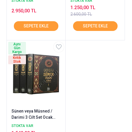
STOKTA VAR
STOKTA VAR
1.250,00 TL
2.950,00 TL
2.600,00 TL
Aynı
Gün
Kargo
Kritik
Stok
Sünen veya Müsned /
Darimi 3 Cilt Set Ocak
Yayın
STOKTA VAR