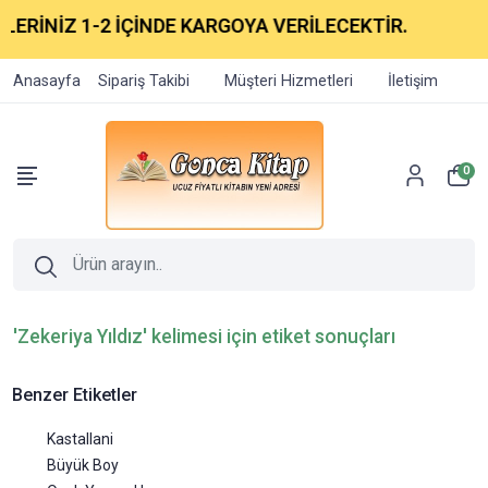
ERİNİZ 1-2 İÇİNDE KARGOYA VERİLECEKTİR.
Anasayfa
Sipariş Takibi
Müşteri Hizmetleri
İletişim
0
'Zekeriya Yıldız' kelimesi için etiket sonuçları
Benzer Etiketler
Kastallani
Büyük Boy