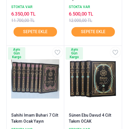
OCAK
STOKTA VAR
STOKTA VAR
6.350,00 TL
6.500,00 TL
11.700,00 TL
12.000,00 TL
Aynı
Aynı
Gün
Gün
Kargo
Kargo
Sahihi İmam Buhari 7 Cilt
Sünen Ebu Davud 4 Cilt
Takım Ocak Yayın
Takım OCAK