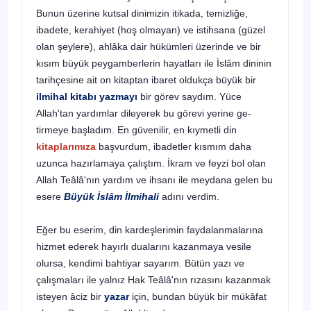
Bunun üzerine kutsal dinimizin itikada, temizliğe,
ibadete, kerahiyet (hoş olmayan) ve istihsana (güzel
olan şeylere), ahlâka dair hükümleri üzerinde ve bir
kısım büyük peygamberlerin hayatları ile İslâm dininin
tarihçesi­ne ait on kitaptan ibaret oldukça büyük bir
ilmihal kitabı yazmayı
bir görev saydım. Yüce
Allah'tan yardımlar dileyerek bu görevi yerine ge­
tirmeye başladım. En güvenilir, en kıymetli din
kitaplarımıza
başvur­dum, ibadetler kısmım daha
uzunca hazırlamaya çalıştım. İkram ve feyzi bol olan
Allah Teâlâ'nın yardım ve ihsanı ile meydana gelen bu
esere
Büyük İslâm İlmihali
adını verdim.
Eğer bu eserim, din kardeşlerimin faydalanmalarına
hizmet ederek hayırlı dualarını kazanmaya vesile
olursa, kendimi bahtiyar sayarım. Bütün yazı ve
çalışmaları ile yalnız Hak Teâlâ'nın rızasını kazanmak
isteyen âciz bir
yazar
için, bundan büyük bir mükâfat