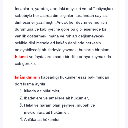
İnsanların, yaratılışlarındaki meyilleri ve ruhî ihtiyaçları
sebebiy­le her asırda din bilginleri tarafından sayısız
dinî eserler yazılmıştır. Ancak her devrin ve muhitin
durumuna ve kabiliyetine göre bu gibi eserlerde bir
yenilik göstermek, mana ve ruhları değişmeyecek
şekil­de dinî meseleleri imkân dahilinde herkesin
anlayabileceği bir ifadeyle yazmak, bunların birtakım
hikmet
ve faydalarım sade bir dille ortaya koymak da
çok gereklidir.
İslâm dininin
kapsadığı hükümler esas bakımından
dört kısma ayrılır:
İtikada ait hükümler,
İbadetlere ve amellere ait hükümler,
Helâl ve haram olan şeylere, mübah ve
mekruhlara ait hükümler,
Ahlâka ait hükümler.