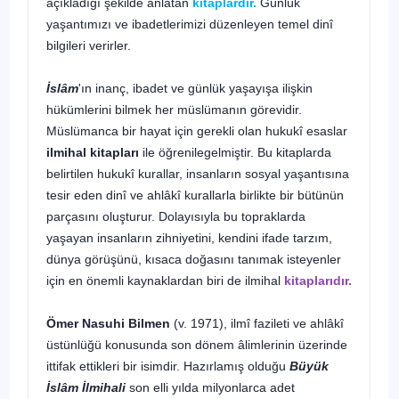
açıkladığı şekilde anlatan
kitaplar­dır.
Günlük
yaşantımızı ve ibadetlerimizi düzenleyen temel dinî
bilgi­leri verirler.
İslâm
'ın inanç, ibadet ve günlük yaşayışa ilişkin
hükümlerini bil­mek her müslümanın görevidir.
Müslümanca bir hayat için gerekli olan hukukî esaslar
ilmihal kitapları
ile öğrenilegelmiştir. Bu kitaplarda
be­lirtilen hukukî kurallar, insanların sosyal yaşantısına
tesir eden dinî ve ahlâkî kurallarla birlikte bir bütünün
parçasını oluşturur. Dolayısıyla bu topraklarda
yaşayan insanların zihniyetini, kendini ifade tarzım,
dünya görüşünü, kısaca doğasını tanımak isteyenler
için en önemli kaynaklardan biri de ilmihal
kitaplarıdır.
Ömer Nasuhi Bilmen
(v. 1971), ilmî fazileti ve ahlâkî
üstünlüğü konusunda son dönem âlimlerinin üzerinde
ittifak ettikleri bir isim­dir. Hazırlamış olduğu
Büyük
İslâm İlmihali
son elli yılda milyonlarca adet