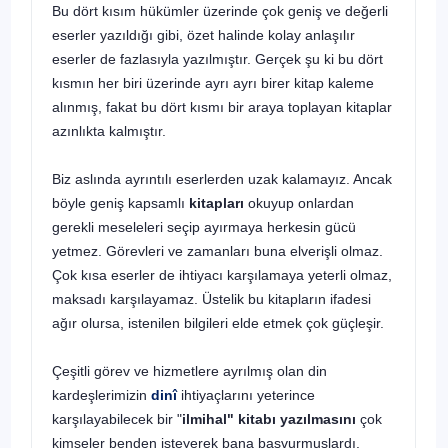
Bu dört kısım hükümler üzerinde çok geniş ve değerli
eserler ya­zıldığı gibi, özet halinde kolay anlaşılır
eserler de fazlasıyla yazılmıştır. Gerçek şu ki bu dört
kısmın her biri üzerinde ayrı ayrı birer kitap ka­leme
alınmış, fakat bu dört kısmı bir araya toplayan kitaplar
azınlıkta kalmıştır.
Biz aslında ayrıntılı eserlerden uzak kalamayız. Ancak
böyle geniş kapsamlı
kitapları
okuyup onlardan
gerekli meseleleri seçip ayırmaya herkesin gücü
yetmez. Görevleri ve zamanları buna elverişli olmaz.
Çok kısa eserler de ihtiyacı karşılamaya yeterli olmaz,
maksadı karşılaya­maz. Üstelik bu kitapların ifadesi
ağır olursa, istenilen bilgileri elde et­mek çok güçleşir.
Çeşitli görev ve hizmetlere ayrılmış olan din
kardeşlerimizin
dinî
ihtiyaçlarını yeterince
karşılayabilecek bir "
ilmihal" kitabı yazılmasını
çok
kimseler benden isteyerek bana başvurmuşlardı.