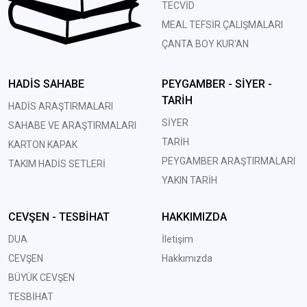
TECVİD
MEAL TEFSİR ÇALIŞMALARI
ÇANTA BOY KUR'AN
HADİS SAHABE
PEYGAMBER - SİYER -
TARİH
HADİS ARAŞTIRMALARI
SİYER
SAHABE VE ARAŞTIRMALARI
TARİH
KARTON KAPAK
PEYGAMBER ARAŞTIRMALARI
TAKIM HADİS SETLERİ
YAKIN TARİH
CEVŞEN - TESBİHAT
HAKKIMIZDA
DUA
İletişim
CEVŞEN
Hakkımızda
BÜYÜK CEVŞEN
TESBİHAT