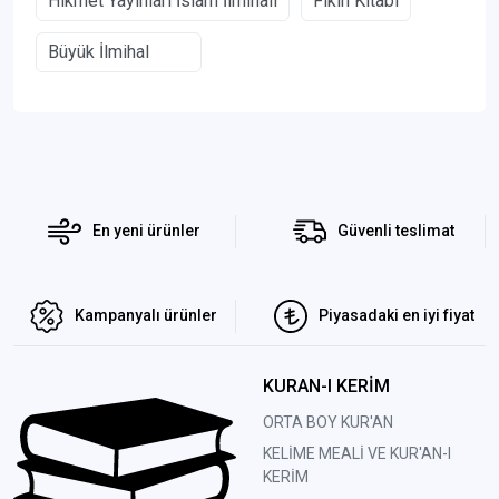
Hikmet Yayınları İslam İlmihali
Fıkıh Kitabı
Büyük İlmihal
En yeni ürünler
Güvenli teslimat
Kampanyalı ürünler
Piyasadaki en iyi fiyat
KURAN-I KERİM
ORTA BOY KUR'AN
KELİME MEALİ VE KUR'AN-I
KERİM