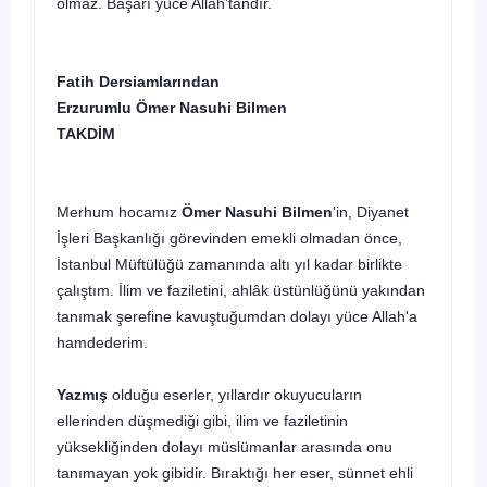
olmaz. Başarı yüce Allah'tandır.
Fatih Dersiamlarından
Erzurumlu Ömer Nasuhi Bilmen
TAKDİM
Merhum hocamız
Ömer Nasuhi Bilmen
'in, Diyanet
İşleri Başkanlığı görevinden emekli olmadan önce,
İstanbul Müftülüğü zamanında altı yıl kadar birlikte
çalıştım. İlim ve faziletini, ahlâk üstünlüğünü yakın­dan
tanımak şerefine kavuştuğumdan dolayı yüce Allah'a
hamdederim.
Yazmış
olduğu eserler, yıllardır okuyucuların
ellerinden düşmedi­ği gibi, ilim ve faziletinin
yüksekliğinden dolayı müslümanlar arasında onu
tanımayan yok gibidir. Bıraktığı her eser, sünnet ehli