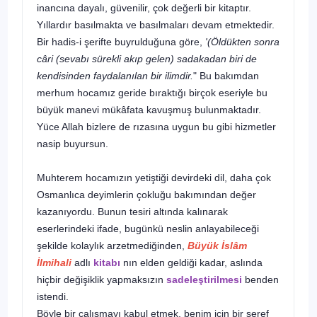
inancına da­yalı, güvenilir, çok değerli bir kitaptır.
Yıllardır basılmakta ve basılma­ları devam etmektedir.
Bir hadis-i şerifte buyrulduğuna göre,
'(Öldükten sonra
câri (sevabı sürekli akıp gelen) sadakadan biri de
kendisinden faydalanı­lan bir ilimdir.
" Bu bakımdan
merhum hocamız geride bıraktığı birçok eseriyle bu
büyük manevi mükâfata kavuşmuş bulunmaktadır.
Yüce Allah bizlere de rızasına uygun bu gibi hizmetler
nasip buyursun.
Muhterem hocamızın yetiştiği devirdeki dil, daha çok
Osmanlıca deyimlerin çokluğu bakımından değer
kazanıyordu. Bunun tesiri al­tında kalınarak
eserlerindeki ifade, bugünkü neslin anlayabileceği
şekilde kolaylık arzetmediğinden,
Büyük İslâm
İlmihali
adlı
kitabı
nın
elden geldiği kadar, aslında
hiçbir değişiklik yapmaksızın
sadeleştiril­mesi
benden
istendi.
Böyle bir çalışmayı kabul etmek, benim için bir şeref