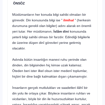
ÖNSÖZ
Müslümanların her konuda bilgi sahibi olmaları bir
görevdir. Din konusunda bilgi ise "
ilmihal
" (herkesin
durumuna gerekli olan bilgi­ler) adını alarak en önemli
yeri tutar. Her müslümanın,
İslâm dini
ko­nusunda
yeterli bilgi sahibi olması bir farzdır. Edindiği bilgilerle
de üzerine düşen dinî görevleri yerine getirmiş
olacaktır.
Aslında bütün insanlığın manevi ruhu yerinde olan
dinden, din bilgisinden hiç kimse uzak kalamaz.
Öteden beri ister ilkel olsun ister medenî toplumlar,
hiçbiri bir dine bağlı kalmaktan dışarı çıkamamıştır.
İnsanların gerçek mutlulukları ve saadetleri ilâhî bir
din yolu ile ortaya çıkar. Böylece insanların ruhları ve
vicdanları, böyle bir din ile huzursuzluktan kurtulur,
yatışır. İnsanlığın yaratılışındaki yüksek amaç, ancak