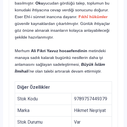
basılmıştır.
Oku
yucudan gördüğü talep, toplumun bu
konudaki ihtiyacına cevap verdiği sonucunu doğurur.
Eser Ehl-i sünnet inancına dayanır.
Fıkhî hükümler
güvenilir kaynaklardan çıkartılmıştır. Günlük ihtiyaçlar
göz önüne alınarak insanların kolayca anlayabileceği
şekilde hazırlanmıştır.
Merhum
Ali Fikri Yavuz hocaefendinin
metindeki
manaya sadık kalarak bugünkü nesillerin daha iyi
anlamasını sağlayan sadeleştirme­si,
Büyük İslâm
İlmihali
'ne
olan talebi artırarak devam ettirmiştir.
Diğer Özellikler
Stok Kodu
9789757449379
Marka
Hikmet Neşriyat
Stok Durumu
Var