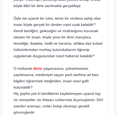
böyle ilâhî bir dine sarılmakla gerçekleşir.
Öyle ise uyanık bir ruha, temiz bir vicdana sahip olan
insan böyle gerçek bir dinden nasıl uzak kalabilir?
Kendi benliğini, geleceğini ve mutluluğunu korumak
isteyen bir insan, böyle yüce bir dinin inançla­ra,
temizliğe, ibadete, helâl ve harama, ahlâka dair kutsal
hükümlerin­den muhtaç bulunduklarım öğrenip
uygulamak duygusundan nasıl habersiz kalabilir?
O mübarek
dinin
yaşamasına, yükselmesine,
yayılmasına, mede­niyet saçan şanlı tarihine ait bazı
bilgileri öğrenmek isteğinden, insan nasıl gafil
bulunabilir?
Hiç şüphe yok ki benliklerini kaybetmeyen uyanık kişi
ve cemiyet­ler, bu ihtiyacı ruhlarında duymuşlardır. Dinî
eserleri aramayı, onları bulup okumayı gerekli
görmüşlerdir.