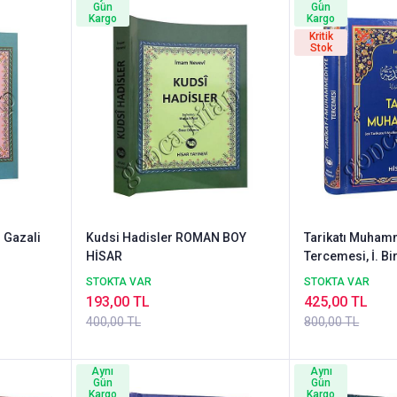
Gün
Gün
Kargo
Kargo
Kritik
Stok
 Gazali
Kudsi Hadisler ROMAN BOY
Tarikatı Muham
HİSAR
Tercemesi, İ. B
Hisar
STOKTA VAR
STOKTA VAR
193,00 TL
425,00 TL
400,00 TL
800,00 TL
Aynı
Aynı
Gün
Gün
Kargo
Kargo