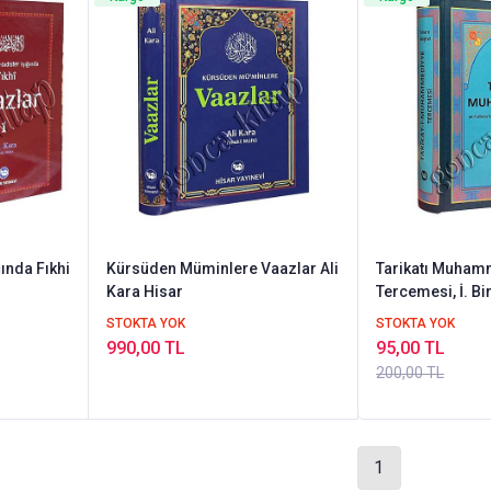
ğında Fıkhi
Kürsüden Müminlere Vaazlar Ali
Tarikatı Muham
Kara Hisar
Tercemesi, İ. Bi
STOKTA YOK
STOKTA YOK
990,00 TL
95,00 TL
200,00 TL
1