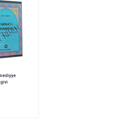
mediyye
rgivi