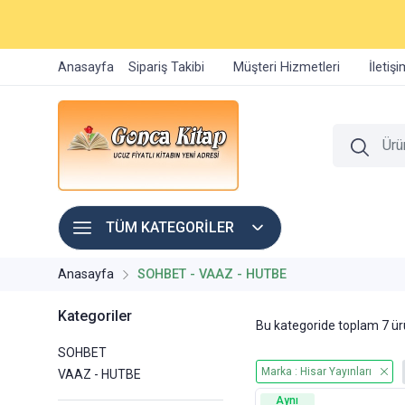
Anasayfa
Sipariş Takibi
Müşteri Hizmetleri
İletiş
TÜM KATEGORİLER
Anasayfa
SOHBET - VAAZ - HUTBE
Kategoriler
Bu kategoride toplam
7
ürü
SOHBET
Marka : Hisar Yayınları
VAAZ - HUTBE
Aynı