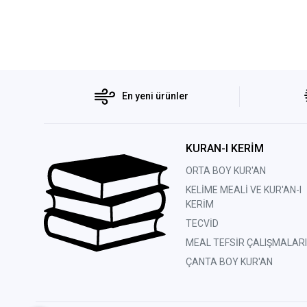
Rabbani Yayınları
Ravza Yayınları
Sağlam Yayınevi
Salah Bilici Kitabevi Yayınları
Salih Kitaplar
Seda Yayınları
En yeni ürünler
Selen Yayınları
Semerkand Yayınları
Server Yayınları
KURAN-I KERİM
Siyer Yayınları
ORTA BOY KUR'AN
Şelale Yayınları
Şifa Yayınevi
KELİME MEALİ VE KUR'AN-I
Tahlil Yayınları
KERİM
Uyanış Yayınevi
TECVİD
Yağmur Yayınları
MEAL TEFSİR ÇALIŞMALARI
Yasin Yayınevi
ÇANTA BOY KUR'AN