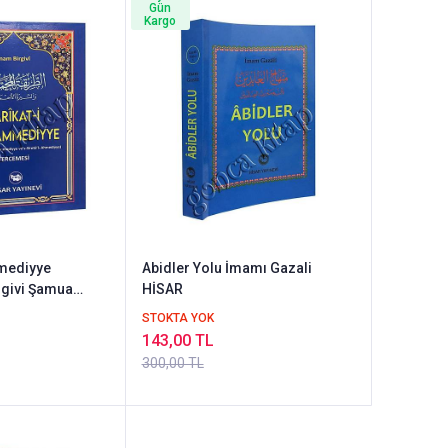
Gün
Kargo
mediyye
Abidler Yolu İmamı Gazali
irgivi Şamua
HİSAR
STOKTA YOK
143,00 TL
300,00 TL