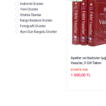
Gelenek Yayıncılık
İndirimli Ürünler
Gül Kitap
Yeni Ürünler
Hisar Yayınları
Stokta Olanlar
Huzur Yayınları
Kargo Bedava Ürünler
Hüküm Kitap
Fotoğraflı Ürünler
Irmak Yayınları
Aynı Gün Kargolu Ürünler
İlimşehri Yayınları
Kalem Yayınevi
Kapı Yayınları
Karaca Yayınevi
Ayetler ve Hadisler Işı
Karınca Polen Yayınları
Vaazlar, 3 Cilt Takım
Mercan Kitap
STOKTA YOK
Merve Yayınları
1.500,00 TL
Muallim Neşriyat
Nesil Yayınları
Ocak Yayıncılık
Osmanlı Yayınevi
Ötüken Neşriyat
Pamuk Yayıncılık